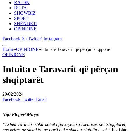
RAJON
BOTA
SHOWBIZ
SPORT
SHËNDETI
OPINIONE
Facebook
X (Twitter)
Instagram
Home
»
OPINIONE
»
Intuita e Taravarit që përçan shqiptarët
OPINIONE
Intuita e Taravarit që përçan
shqiptarët
20/02/2024
Facebook
Twitter
Email
Nga Flogert Muça/
“Arben Taravari shkarkohet nga kryetar i Aleancës për Shqiptarët,
pas krizës që shkaktoi në parti duke shkelur statutin e saj.”
Ky ishte