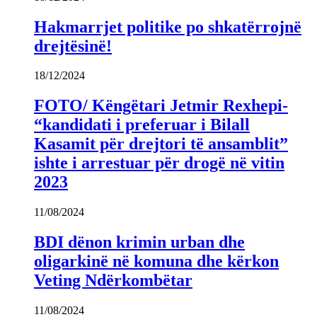
Hakmarrjet politike po shkatërrojnë
drejtësinë!
18/12/2024
FOTO/ Këngëtari Jetmir Rexhepi-
“kandidati i preferuar i Bilall
Kasamit për drejtori të ansamblit”
ishte i arrestuar për drogë në vitin
2023
11/08/2024
BDI dënon krimin urban dhe
oligarkinë në komuna dhe kërkon
Veting Ndërkombëtar
11/08/2024