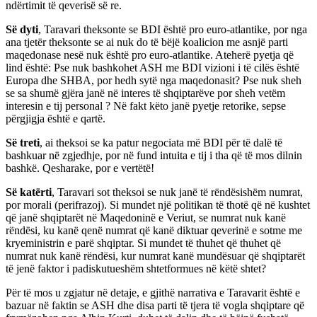
ndërtimit të qeverisë së re.
Së dyti
, Taravari theksonte se BDI është pro euro-atlantike, por nga
ana tjetër theksonte se ai nuk do të bëjë koalicion me asnjë parti
maqedonase nesë nuk është pro euro-atlantike. Ateherë pyetja që
lind është: Pse nuk bashkohet ASH me BDI vizioni i të cilës është
Europa dhe SHBA, por hedh sytë nga maqedonasit? Pse nuk sheh
se sa shumë gjëra janë në interes të shqiptarëve por sheh vetëm
interesin e tij personal ? Në fakt këto janë pyetje retorike, sepse
përgjigja është e qartë.
Së treti
, ai theksoi se ka patur negociata më BDI për të dalë të
bashkuar në zgjedhje, por në fund intuita e tij i tha që të mos dilnin
bashkë. Qesharake, por e vertëtë!
Së katërti
, Taravari sot theksoi se nuk janë të rëndësishëm numrat,
por morali (perifrazoj). Si mundet një politikan të thotë që në kushtet
që janë shqiptarët në Maqedoninë e Veriut, se numrat nuk kanë
rëndësi, ku kanë qenë numrat që kanë diktuar qeverinë e sotme me
kryeministrin e parë shqiptar. Si mundet të thuhet që thuhet që
numrat nuk kanë rëndësi, kur numrat kanë mundësuar që shqiptarët
të jenë faktor i padiskutueshëm shtetformues në këtë shtet?
Për të mos u zgjatur në detaje, e gjithë narrativa e Taravarit është e
bazuar në faktin se ASH dhe disa parti të tjera të vogla shqiptare që