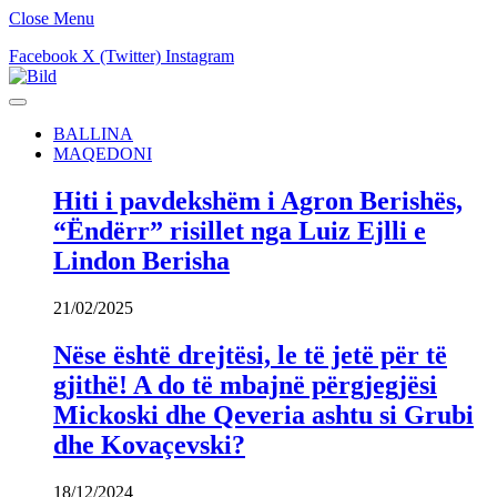
Close Menu
Facebook
X (Twitter)
Instagram
BALLINA
MAQEDONI
Hiti i pavdekshëm i Agron Berishës,
“Ëndërr” risillet nga Luiz Ejlli e
Lindon Berisha
21/02/2025
Nëse është drejtësi, le të jetë për të
gjithë! A do të mbajnë përgjegjësi
Mickoski dhe Qeveria ashtu si Grubi
dhe Kovaçevski?
18/12/2024