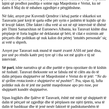
lajmi që prodhoi pasditja e sotme nga Maqedonia e Veriut, ku në
datën 8 Maj do të mbahen zgjedhjet e përgjithshme.
Në fakt, arsyet pse Kuvendi Qendror i kësaj partie e shkarkoi sot
Taravarin janë krejt të qarta edhe për syrin e jashtëm të kujtdo që do
të lexojë faktet. Dhe faktet i dha vetë ai sot në një intervistë të dhënë
për Thimi Samarxhiun në Euronews Albania, ku Taravari kishte disa
përplasje të forta logjike në deklaratat që bëri, të cilat e nxirrnin atë
përçarës dhe politikan që nuk kalon dot përtej ‘intuitës personale’ siç
ai vetë u shpreh.
Arsyet pse Taravari nuk mund të marrë zvarrë ASH-në janë disa,
por unë po rëndis katër prej tyre që i tha sot më gojën e tij në
intervistë.
Së pari
, ishte narrativa që ai dhe partitë e tjera opozitare do të kishin
në fushatë. Taravari theksonte sot se fabula më të cilën ata do të
dalin përpara shqiptarëve në Maqedoninë e Veriut do të jetë:
“Ne do
të sjellim rrotacionin e shqiptarëve në pushtet’’
. Pra, sipas tij, lufta
politike nuk do të jetë me partitë maqedonase apo pro ruse, por
shqiptarët kundër shqiptarëve.
Sipas logjikës dhe fjalëve të Taravarit, është më mirë që shqiptarët të
dalin të përçarë në zgjedhje dhe të përplasen me njëri tjetrin, sesa të
dalin të bashkuar dhe të jenë nesër faktorë të padiskutueshëm të