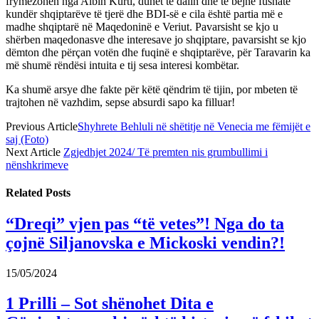
frymëzohen nga Albin Kurti, duhet të dalin dhe të bëjnë fushatë
kundër shqiptarëve të tjerë dhe BDI-së e cila është partia më e
madhe shqiptarë në Maqedoninë e Veriut. Pavarsisht se kjo u
shërben maqedonasve dhe interesave jo shqiptare, pavarsisht se kjo
dëmton dhe përçan votën dhe fuqinë e shqiptarëve, për Taravarin ka
më shumë rëndësi intuita e tij sesa interesi kombëtar.
Ka shumë arsye dhe fakte për këtë qëndrim të tijin, por mbeten të
trajtohen në vazhdim, sepse absurdi sapo ka filluar!
Previous Article
Shyhrete Behluli në shëtitje në Venecia me fëmijët e
saj (Foto)
Next Article
Zgjedhjet 2024/ Të premten nis grumbullimi i
nënshkrimeve
Related
Posts
“Dreqi” vjen pas “të vetes”! Nga do ta
çojnë Siljanovska e Mickoski vendin?!
15/05/2024
1 Prilli – Sot shënohet Dita e