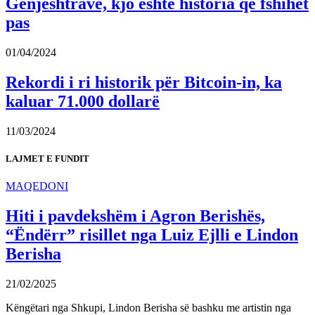
Gënjeshtrave, kjo është historia që fshihet
pas
01/04/2024
Rekordi i ri historik për Bitcoin-in, ka
kaluar 71.000 dollarë
11/03/2024
LAJMET E FUNDIT
MAQEDONI
Hiti i pavdekshëm i Agron Berishës,
“Ëndërr” risillet nga Luiz Ejlli e Lindon
Berisha
21/02/2025
Këngëtari nga Shkupi, Lindon Berisha së bashku me artistin nga