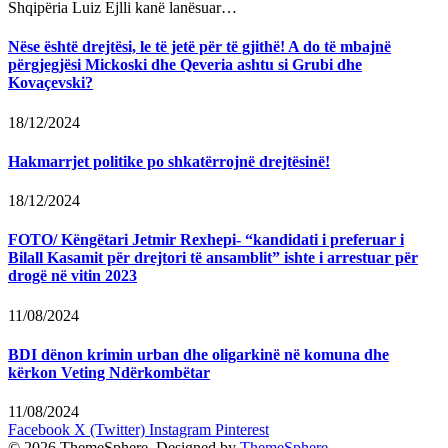
Shqipëria Luiz Ejlli kanë lanësuar…
Nëse është drejtësi, le të jetë për të gjithë! A do të mbajnë
përgjegjësi Mickoski dhe Qeveria ashtu si Grubi dhe
Kovaçevski?
18/12/2024
Hakmarrjet politike po shkatërrojnë drejtësinë!
18/12/2024
FOTO/ Këngëtari Jetmir Rexhepi- “kandidati i preferuar i
Bilall Kasamit për drejtori të ansamblit” ishte i arrestuar për
drogë në vitin 2023
11/08/2024
BDI dënon krimin urban dhe oligarkinë në komuna dhe
kërkon Veting Ndërkombëtar
11/08/2024
Facebook
X (Twitter)
Instagram
Pinterest
© 2026 ThemeSphere. Designed by
ThemeSphere
.