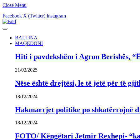
Close Menu
Facebook
X (Twitter)
Instagram
BALLINA
MAQEDONI
Hiti i pavdekshëm i Agron Berishës, “Ë
21/02/2025
Nëse është drejtësi, le të jetë për të 
18/12/2024
Hakmarrjet politike po shkatërrojnë dr
18/12/2024
FOTO/ Këngëtari Jetmir Rexhepi- “kandi