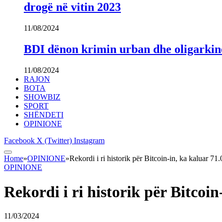
drogë në vitin 2023
11/08/2024
BDI dënon krimin urban dhe oligarki
11/08/2024
RAJON
BOTA
SHOWBIZ
SPORT
SHËNDETI
OPINIONE
Facebook
X (Twitter)
Instagram
Home
»
OPINIONE
»
Rekordi i ri historik për Bitcoin-in, ka kaluar 71
OPINIONE
Rekordi i ri historik për Bitcoin
11/03/2024