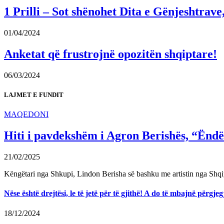
1 Prilli – Sot shënohet Dita e Gënjeshtrave,
01/04/2024
Anketat që frustrojnë opozitën shqiptare!
06/03/2024
LAJMET E FUNDIT
MAQEDONI
Hiti i pavdekshëm i Agron Berishës, “Ëndër
21/02/2025
Këngëtari nga Shkupi, Lindon Berisha së bashku me artistin nga Shqi
Nëse është drejtësi, le të jetë për të gjithë! A do të mbajnë përg
18/12/2024