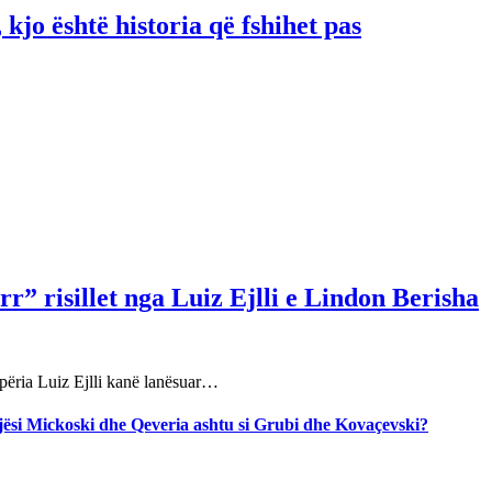
 kjo është historia që fshihet pas
r” risillet nga Luiz Ejlli e Lindon Berisha
përia Luiz Ejlli kanë lanësuar…
jegjësi Mickoski dhe Qeveria ashtu si Grubi dhe Kovaçevski?