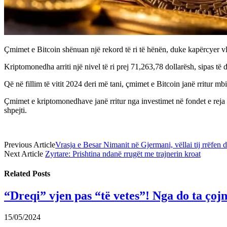
Çmimet e Bitcoin shënuan një rekord të ri të hënën, duke kapërcyer vl
Kriptomonedha arriti një nivel të ri prej 71,263,78 dollarësh, sipas t
Që në fillim të vitit 2024 deri më tani, çmimet e Bitcoin janë rritur m
Çmimet e kriptomonedhave janë rritur nga investimet në fondet e reja 
shpejti.
Previous Article
Vrasja e Besar Nimanit në Gjermani, vëllai tij rrëfen d
Next Article
Zyrtare: Prishtina ndanë rrugët me trajnerin kroat
Related
Posts
“Dreqi” vjen pas “të vetes”! Nga do ta çoj
15/05/2024