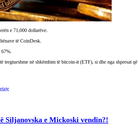
erën e 71,000 dollarëve.
ë dhënave të CoinDesk.
bi 67%.
të tregtueshme në shkëmbim të bitcoin-it (ETF), si dhe nga shpresat që
etaje
në Siljanovska e Mickoski vendin?!