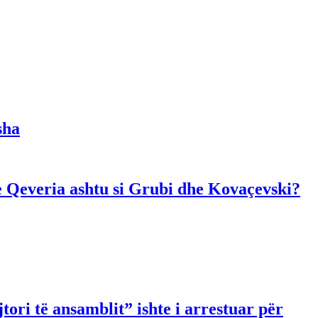
sha
dhe Qeveria ashtu si Grubi dhe Kovaçevski?
ori të ansamblit” ishte i arrestuar për