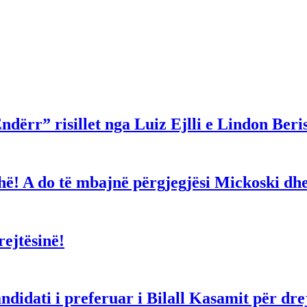
ndërr” risillet nga Luiz Ejlli e Lindon Beri
gjithë! A do të mbajnë përgjegjësi Mickoski 
ejtësinë!
dati i preferuar i Bilall Kasamit për drejt