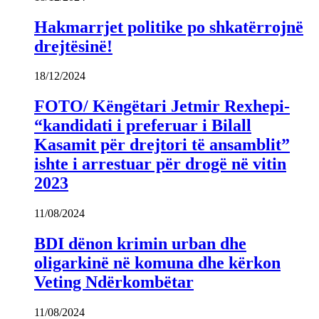
Hakmarrjet politike po shkatërrojnë
drejtësinë!
18/12/2024
FOTO/ Këngëtari Jetmir Rexhepi-
“kandidati i preferuar i Bilall
Kasamit për drejtori të ansamblit”
ishte i arrestuar për drogë në vitin
2023
11/08/2024
BDI dënon krimin urban dhe
oligarkinë në komuna dhe kërkon
Veting Ndërkombëtar
11/08/2024