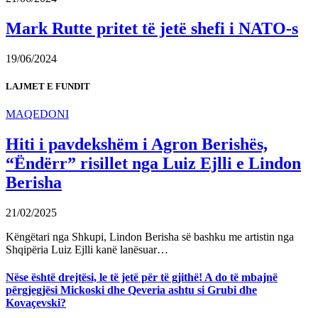
Mark Rutte pritet të jetë shefi i NATO-s
19/06/2024
LAJMET E FUNDIT
MAQEDONI
Hiti i pavdekshëm i Agron Berishës,
“Ëndërr” risillet nga Luiz Ejlli e Lindon
Berisha
21/02/2025
Këngëtari nga Shkupi, Lindon Berisha së bashku me artistin nga
Shqipëria Luiz Ejlli kanë lanësuar…
Nëse është drejtësi, le të jetë për të gjithë! A do të mbajnë
përgjegjësi Mickoski dhe Qeveria ashtu si Grubi dhe
Kovaçevski?