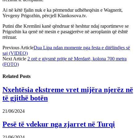
Ai në këtë fjalin nuk e ka përmendur udhëheqësin e Wagnerit,
Yevgeny Prigozhin, përcjell Klankosova.tv.
Putini dhe Kremlini kanë qëndruar të heshtur ndaj raportimeve se
Prigozhin ka qenë në mesin e pasagjerëve në aeroplanin që është
rrëzuar.
Previous Article
Dua Lipa ndan momente nga festa e ditëlindjes së
saj (VIDEO)
Next Article
2 orë e gjysmë pritje në Merdarë, kolona 700 metra
(FOTO)
Related
Posts
Nxehtësia ekstreme vret mijëra njerëz në
të gjithë botën
21/06/2024
Pesë të vdekur nga zjarret në Turqi
21/06/2024