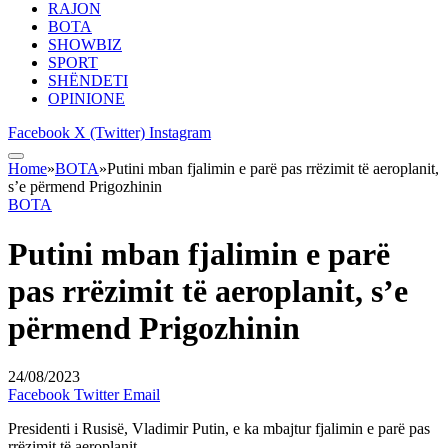
RAJON
BOTA
SHOWBIZ
SPORT
SHËNDETI
OPINIONE
Facebook
X (Twitter)
Instagram
Home
»
BOTA
»
Putini mban fjalimin e parë pas rrëzimit të aeroplanit,
s’e përmend Prigozhinin
BOTA
Putini mban fjalimin e parë
pas rrëzimit të aeroplanit, s’e
përmend Prigozhinin
24/08/2023
Facebook
Twitter
Email
Presidenti i Rusisë, Vladimir Putin, e ka mbajtur fjalimin e parë pas
rrëzimit të aeroplanit.