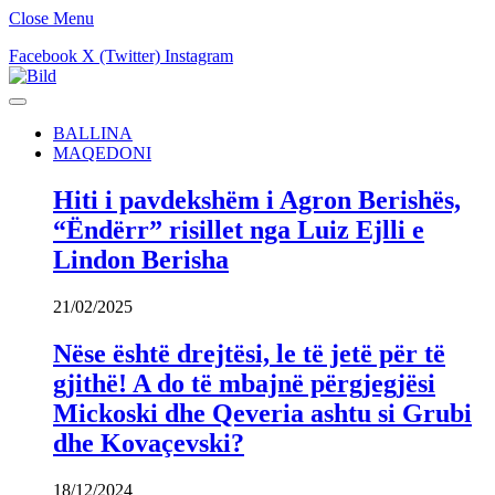
Close Menu
Facebook
X (Twitter)
Instagram
BALLINA
MAQEDONI
Hiti i pavdekshëm i Agron Berishës,
“Ëndërr” risillet nga Luiz Ejlli e
Lindon Berisha
21/02/2025
Nëse është drejtësi, le të jetë për të
gjithë! A do të mbajnë përgjegjësi
Mickoski dhe Qeveria ashtu si Grubi
dhe Kovaçevski?
18/12/2024