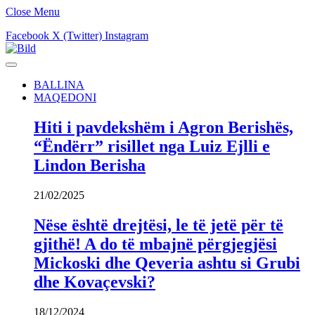
Close Menu
Facebook
X (Twitter)
Instagram
BALLINA
MAQEDONI
Hiti i pavdekshëm i Agron Berishës,
“Ëndërr” risillet nga Luiz Ejlli e
Lindon Berisha
21/02/2025
Nëse është drejtësi, le të jetë për të
gjithë! A do të mbajnë përgjegjësi
Mickoski dhe Qeveria ashtu si Grubi
dhe Kovaçevski?
18/12/2024