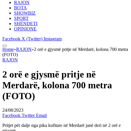
RAJON
BOTA
SHOWBIZ
SPORT
SHËNDETI
OPINIONE
Facebook
X (Twitter)
Instagram
Home
»
RAJON
»
2 orë e gjysmë pritje në Merdarë, kolona 700 metra
(FOTO)
RAJON
2 orë e gjysmë pritje në
Merdarë, kolona 700 metra
(FOTO)
24/08/2023
Facebook
Twitter
Email
Pritjet për dalje nga pika kufitare në Merdarë janë deri në 2 orë e
gjysmë.