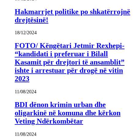
Hakmarrjet politike po shkatërrojnë
drejtësinë!
18/12/2024
FOTO/ Këngëtari Jetmir Rexhepi-
“kandidati i preferuar i Bilall
Kasamit për drejtori të ansamblit”
ishte i arrestuar për drogë në vitin
2023
11/08/2024
BDI dënon krimin urban dhe
oligarkinë në komuna dhe kërkon
Veting Ndërkombëtar
11/08/2024