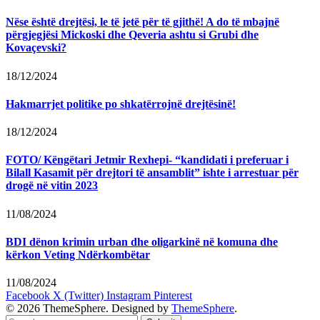
Nëse është drejtësi, le të jetë për të gjithë! A do të mbajnë
përgjegjësi Mickoski dhe Qeveria ashtu si Grubi dhe
Kovaçevski?
18/12/2024
Hakmarrjet politike po shkatërrojnë drejtësinë!
18/12/2024
FOTO/ Këngëtari Jetmir Rexhepi- “kandidati i preferuar i
Bilall Kasamit për drejtori të ansamblit” ishte i arrestuar për
drogë në vitin 2023
11/08/2024
BDI dënon krimin urban dhe oligarkinë në komuna dhe
kërkon Veting Ndërkombëtar
11/08/2024
Facebook
X (Twitter)
Instagram
Pinterest
© 2026 ThemeSphere. Designed by
ThemeSphere
.