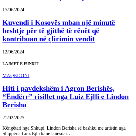
15/06/2024
Kuvendi i Kosovës mban një minutë
heshtje për të gjithë të rënët që
kontribuan në çlirimin vendit
12/06/2024
LAJMET E FUNDIT
MAQEDONI
Hiti i pavdekshëm i Agron Berishës,
“Ëndërr” risillet nga Luiz Ejlli e Lindon
Berisha
21/02/2025
Këngëtari nga Shkupi, Lindon Berisha së bashku me artistin nga
Shqipëria Luiz Ejlli kanë lanësuar…