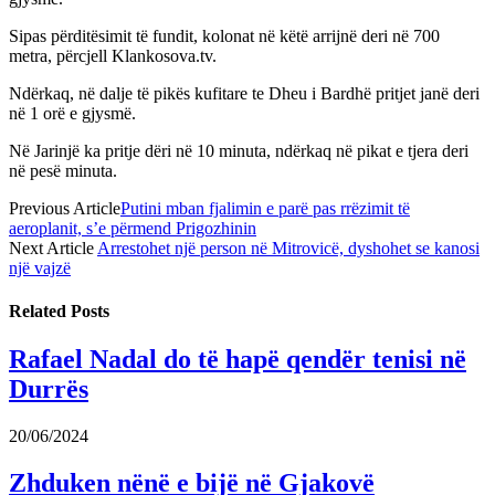
Sipas përditësimit të fundit, kolonat në këtë arrijnë deri në 700
metra, përcjell Klankosova.tv.
Ndërkaq, në dalje të pikës kufitare te Dheu i Bardhë pritjet janë deri
në 1 orë e gjysmë.
Në Jarinjë ka pritje dëri në 10 minuta, ndërkaq në pikat e tjera deri
në pesë minuta.
Previous Article
Putini mban fjalimin e parë pas rrëzimit të
aeroplanit, s’e përmend Prigozhinin
Next Article
Arrestohet një person në Mitrovicë, dyshohet se kanosi
një vajzë
Related
Posts
Rafael Nadal do të hapë qendër tenisi në
Durrës
20/06/2024
Zhduken nënë e bijë në Gjakovë