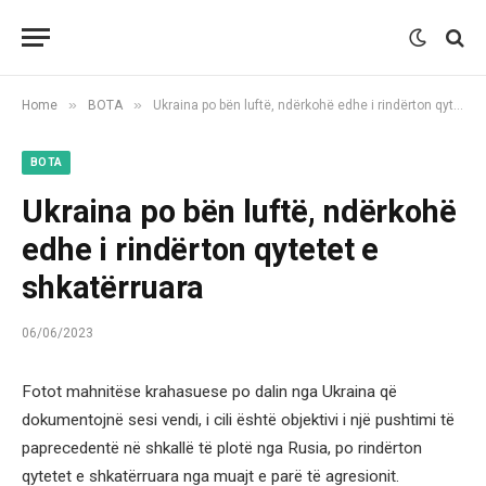
»
»
Home
BOTA
Ukraina po bën luftë, ndërkohë edhe i rindërton qytetet e shkatërruara
BOTA
Ukraina po bën luftë, ndërkohë
edhe i rindërton qytetet e
shkatërruara
06/06/2023
Fotot mahnitëse krahasuese po dalin nga Ukraina që
dokumentojnë sesi vendi, i cili është objektivi i një pushtimi të
paprecedentë në shkallë të plotë nga Rusia, po rindërton
qytetet e shkatërruara nga muajt e parë të agresionit.