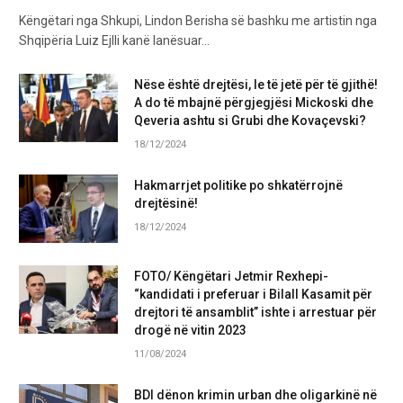
Këngëtari nga Shkupi, Lindon Berisha së bashku me artistin nga
Shqipëria Luiz Ejlli kanë lanësuar…
Nëse është drejtësi, le të jetë për të gjithë!
A do të mbajnë përgjegjësi Mickoski dhe
Qeveria ashtu si Grubi dhe Kovaçevski?
18/12/2024
Hakmarrjet politike po shkatërrojnë
drejtësinë!
18/12/2024
FOTO/ Këngëtari Jetmir Rexhepi-
“kandidati i preferuar i Bilall Kasamit për
drejtori të ansamblit” ishte i arrestuar për
drogë në vitin 2023
11/08/2024
BDI dënon krimin urban dhe oligarkinë në