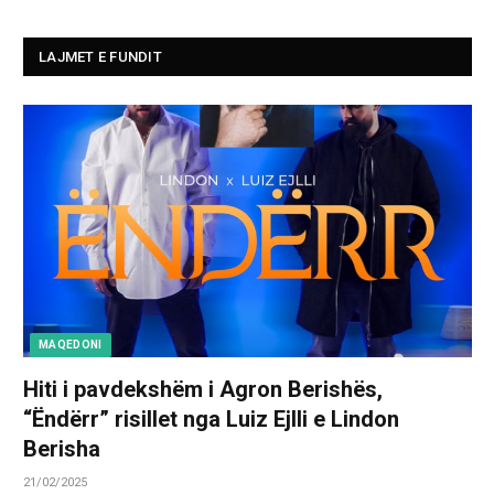
LAJMET E FUNDIT
MAQEDONI
Hiti i pavdekshëm i Agron Berishës,
“Ëndërr” risillet nga Luiz Ejlli e Lindon
Berisha
21/02/2025