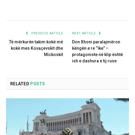
PREVIOUS ARTICLE
NEXT ARTICLE
Të mërkurën takim kokë më
Don Xhoni paralajmëron
kokë mes Kovaçevskit dhe
këngën e re “Ike” –
Mickoskit
protagoniste në klip është
ish e dashura e tij ruse
RELATED
POSTS