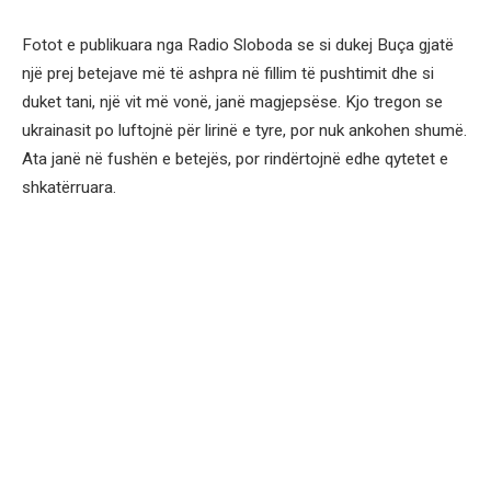
Fotot e publikuara nga Radio Sloboda se si dukej Buça gjatë
një prej betejave më të ashpra në fillim të pushtimit dhe si
duket tani, një vit më vonë, janë magjepsëse. Kjo tregon se
ukrainasit po luftojnë për lirinë e tyre, por nuk ankohen shumë.
Ata janë në fushën e betejës, por rindërtojnë edhe qytetet e
shkatërruara.