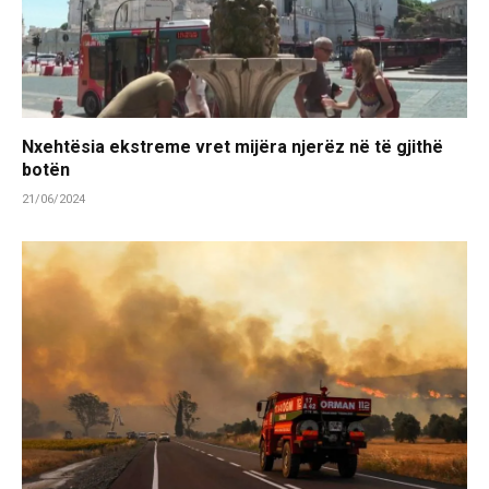
Nxehtësia ekstreme vret mijëra njerëz në të gjithë
botën
21/06/2024