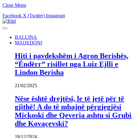
Close Menu
Facebook
X (Twitter)
Instagram
BALLINA
MAQEDONI
Hiti i pavdekshëm i Agron Berishës,
“Ëndërr” risillet nga Luiz Ejlli e
Lindon Berisha
21/02/2025
Nëse është drejtësi, le të jetë për të
gjithë! A do të mbajnë përgjegjësi
Mickoski dhe Qeveria ashtu si Grubi
dhe Kovaçevski?
18/12/2024