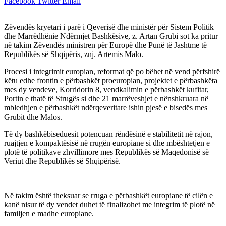
Facebook
Twitter
Email
Zëvendës kryetari i parë i Qeverisë dhe ministër për Sistem Politik
dhe Marrëdhënie Ndërmjet Bashkësive, z. Artan Grubi sot ka pritur
në takim Zëvendës ministren për Europë dhe Punë të Jashtme të
Republikës së Shqipëris, znj. Artemis Malo.
Procesi i integrimit europian, reformat që po bëhet në vend përfshirë
këtu edhe frontin e përbashkët proeuropian, projektet e përbashkëta
mes dy vendeve, Korridorin 8, vendkalimin e përbashkët kufitar,
Portin e thatë të Strugës si dhe 21 marrëveshjet e nënshkruara në
mbledhjen e përbashkët ndërqeveritare ishin pjesë e bisedës mes
Grubit dhe Malos.
Të dy bashkëbiseduesit potencuan rëndësinë e stabilitetit në rajon,
ruajtjen e kompaktësisë në rrugën europiane si dhe mbështetjen e
plotë të politikave zhvillimore mes Republikës së Maqedonisë së
Veriut dhe Republikës së Shqipërisë.
Në takim është theksuar se rruga e përbashkët europiane të cilën e
kanë nisur të dy vendet duhet të finalizohet me integrim të plotë në
familjen e madhe europiane.