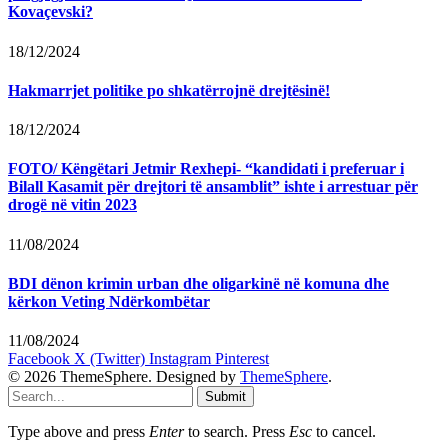
Kovaçevski?
18/12/2024
Hakmarrjet politike po shkatërrojnë drejtësinë!
18/12/2024
FOTO/ Këngëtari Jetmir Rexhepi- “kandidati i preferuar i
Bilall Kasamit për drejtori të ansamblit” ishte i arrestuar për
drogë në vitin 2023
11/08/2024
BDI dënon krimin urban dhe oligarkinë në komuna dhe
kërkon Veting Ndërkombëtar
11/08/2024
Facebook
X (Twitter)
Instagram
Pinterest
© 2026 ThemeSphere. Designed by
ThemeSphere
.
Submit
Type above and press
Enter
to search. Press
Esc
to cancel.