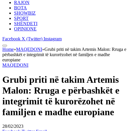
RAJON
BOTA
SHOWBIZ
SPORT
SHËNDETI
OPINIONE
Facebook
X (Twitter)
Instagram
Home
»
MAQEDONI
»
Grubi priti në takim Artemis Malon: Rruga e
përbashkët e integrimit të kurorëzohet në familjen e madhe
europiane
MAQEDONI
Grubi priti në takim Artemis
Malon: Rruga e përbashkët e
integrimit të kurorëzohet në
familjen e madhe europiane
28/02/2023