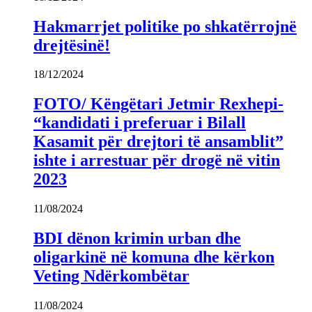
Hakmarrjet politike po shkatërrojnë
drejtësinë!
18/12/2024
FOTO/ Këngëtari Jetmir Rexhepi-
“kandidati i preferuar i Bilall
Kasamit për drejtori të ansamblit”
ishte i arrestuar për drogë në vitin
2023
11/08/2024
BDI dënon krimin urban dhe
oligarkinë në komuna dhe kërkon
Veting Ndërkombëtar
11/08/2024