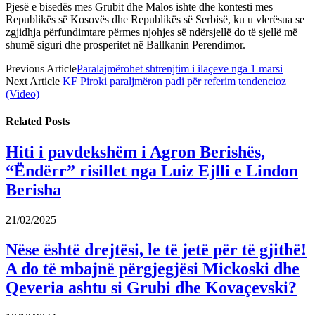
Pjesë e bisedës mes Grubit dhe Malos ishte dhe kontesti mes
Republikës së Kosovës dhe Republikës së Serbisë, ku u vlerësua se
zgjidhja përfundimtare përmes njohjes së ndërsjellë do të sjellë më
shumë siguri dhe prosperitet në Ballkanin Perendimor.
Previous Article
Paralajmërohet shtrenjtim i ilaçeve nga 1 marsi
Next Article
KF Piroki paraljmëron padi për referim tendencioz
(Video)
Related
Posts
Hiti i pavdekshëm i Agron Berishës,
“Ëndërr” risillet nga Luiz Ejlli e Lindon
Berisha
21/02/2025
Nëse është drejtësi, le të jetë për të gjithë!
A do të mbajnë përgjegjësi Mickoski dhe
Qeveria ashtu si Grubi dhe Kovaçevski?