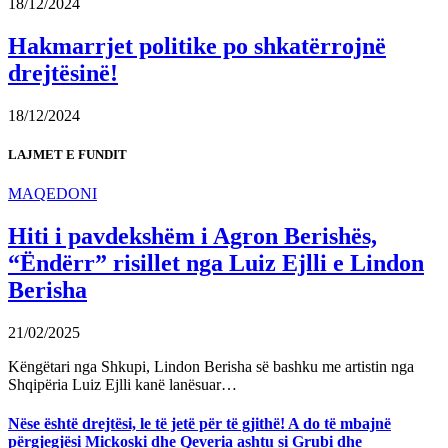
18/12/2024
Hakmarrjet politike po shkatërrojnë
drejtësinë!
18/12/2024
LAJMET E FUNDIT
MAQEDONI
Hiti i pavdekshëm i Agron Berishës,
“Ëndërr” risillet nga Luiz Ejlli e Lindon
Berisha
21/02/2025
Këngëtari nga Shkupi, Lindon Berisha së bashku me artistin nga
Shqipëria Luiz Ejlli kanë lanësuar…
Nëse është drejtësi, le të jetë për të gjithë! A do të mbajnë
përgjegjësi Mickoski dhe Qeveria ashtu si Grubi dhe