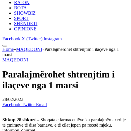
RAJON
BOTA
SHOWBIZ
SPORT
SHËNDETI
OPINIONE
Facebook
X (Twitter)
Instagram
Home
»
MAQEDONI
»
Paralajmërohet shtrenjtim i ilaçeve nga 1
marsi
MAQEDONI
Paralajmërohet shtrenjtim i
ilaçeve nga 1 marsi
28/02/2023
Facebook
Twitter
Email
Shkup 28 shkurt
– Shoqata e farmaceutëve ka paralajmëruar rritje
të çmimeve të disa barnave, e të cilat jepen pa recetë mjeku,
informon Zhurnal.