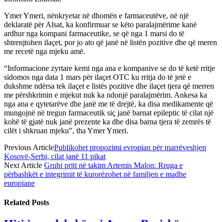
Ymer Ymeri, nënkryetar në dhomën e farmaceutëve, në një
deklaratë për Alsat, ka konfirmuar se këto paralajmërime kanë
ardhur nga kompani farmaceutike, se që nga 1 marsi do të
shtrenjtohen ilaçet, por jo ato që janë në listën pozitive dhe që meren
me recetë nga mjeku amë.
“Informacione zyrtare kemi nga ana e kompanive se do të ketë rritje
sidomos nga data 1 mars për ilaçet OTC ku rritja do të jetë e
dukshme ndërsa tek ilaçet e listës pozitive dhe ilaçet tjera që merren
me përshkrimin e mjekut nuk ka ndonjë paralajmërim. Ankesa ka
nga ana e qytetarëve dhe janë me të drejtë, ka disa medikamente që
mungojnë në tregun farmaceutik siç janë barnat epileptic të cilat një
kohë të gjatë nuk janë prezente ka dhe disa barna tjera të zemrës të
cilët i shkruan mjeku”, tha Ymer Ymeri.
Previous Article
Publikohet propozimi evropian për marrëveshjen
Kosovë-Serbi, cilat janë 11 pikat
Next Article
Grubi priti në takim Artemis Malon: Rruga e
përbashkët e integrimit të kurorëzohet në familjen e madhe
europiane
Related
Posts