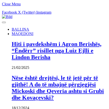
Close Menu
Facebook
X (Twitter)
Instagram
BALLINA
MAQEDONI
Hiti i pavdekshëm i Agron Berishës,
“Ëndërr” risillet nga Luiz Ejlli e
Lindon Berisha
21/02/2025
Nëse është drejtësi, le të jetë për të
gjithë! A do të mbajnë përgjegjësi
Mickoski dhe Qeveria ashtu si Grubi
dhe Kovaçevski?
18/12/2024