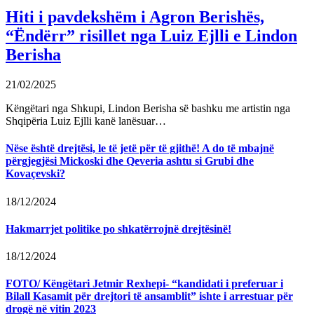
Hiti i pavdekshëm i Agron Berishës,
“Ëndërr” risillet nga Luiz Ejlli e Lindon
Berisha
21/02/2025
Këngëtari nga Shkupi, Lindon Berisha së bashku me artistin nga
Shqipëria Luiz Ejlli kanë lanësuar…
Nëse është drejtësi, le të jetë për të gjithë! A do të mbajnë
përgjegjësi Mickoski dhe Qeveria ashtu si Grubi dhe
Kovaçevski?
18/12/2024
Hakmarrjet politike po shkatërrojnë drejtësinë!
18/12/2024
FOTO/ Këngëtari Jetmir Rexhepi- “kandidati i preferuar i
Bilall Kasamit për drejtori të ansamblit” ishte i arrestuar për
drogë në vitin 2023