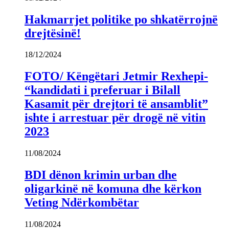
Hakmarrjet politike po shkatërrojnë
drejtësinë!
18/12/2024
FOTO/ Këngëtari Jetmir Rexhepi-
“kandidati i preferuar i Bilall
Kasamit për drejtori të ansamblit”
ishte i arrestuar për drogë në vitin
2023
11/08/2024
BDI dënon krimin urban dhe
oligarkinë në komuna dhe kërkon
Veting Ndërkombëtar
11/08/2024