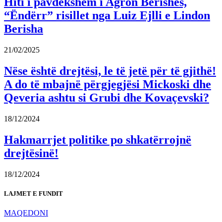
Hiti i pavdekshëm i Agron Berishës,
“Ëndërr” risillet nga Luiz Ejlli e Lindon
Berisha
21/02/2025
Nëse është drejtësi, le të jetë për të gjithë!
A do të mbajnë përgjegjësi Mickoski dhe
Qeveria ashtu si Grubi dhe Kovaçevski?
18/12/2024
Hakmarrjet politike po shkatërrojnë
drejtësinë!
18/12/2024
LAJMET E FUNDIT
MAQEDONI