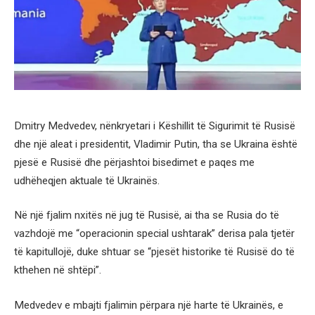
Dmitry Medvedev, nënkryetari i Këshillit të Sigurimit të Rusisë
dhe një aleat i presidentit, Vladimir Putin, tha se Ukraina është
pjesë e Rusisë dhe përjashtoi bisedimet e paqes me
udhëheqjen aktuale të Ukrainës.
Në një fjalim nxitës në jug të Rusisë, ai tha se Rusia do të
vazhdojë me “operacionin special ushtarak” derisa pala tjetër
të kapitullojë, duke shtuar se “pjesët historike të Rusisë do të
kthehen në shtëpi”.
Medvedev e mbajti fjalimin përpara një harte të Ukrainës, e