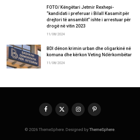
FOTO/ Këngëtari Jetmir Rexhepi-
“kandidati i preferuar i Bilall Kasamit për
drejtori të ansamblit” ishte i arrestuar për
drogë në vitin 2023
11/08/2024
BDI dënon krimin urban dhe oligarkinë në
komuna dhe kërkon Veting Ndërkombëtar
11/08/2024
Facebook
X
Instagram
Pinterest
(Twitter)
© 2026 ThemeSphere. Designed by
ThemeSphere
.