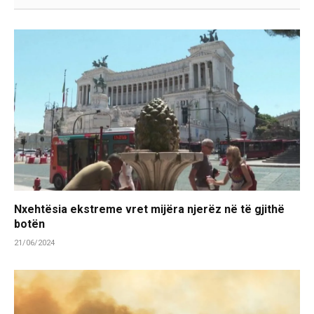
Nxehtësia ekstreme vret mijëra njerëz në të gjithë
botën
21/06/2024