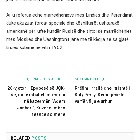
Ai iu referua edhe marrëdhënieve mes Lindjes dhe Perëndimit,
duke akuzuar forcat speciale dhe këshilltarët ushtarakë
amerikanë për luftë kundër Rusisë dhe shtoi se marrëdhëniet
mes Moskës dhe Uashingtonit janë më të këqija se sa gjatë
krizës kubane në vitin 1962.
PREVIOUS ARTICLE
NEXT ARTICLE
26-vjetori i Epopesë së UÇK-
Rrëfim i rrallë dhe i trishtë i
së, do të mbahet ceremoni
Katy Perry: Kemi qenë të
në kazermën “Adem
varfër, flija e uritur
Jashari”, Kuvendi mban
seancë solmene
RELATED
POSTS