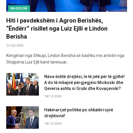
MAQEDONI
Hiti i pavdekshëm i Agron Berishës,
“Ëndërr” risillet nga Luiz Ejlli e Lindon
Berisha
21/02/2025
Këngëtari nga Shkupi, Lindon Berisha së bashku me artistin nga
Shqipëria Luiz Ejlli kanë lanësuar…
Nëse është drejtësi, le të jetë për të gjithë!
A do të mbajnë përgjegjësi Mickoski dhe
Qeveria ashtu si Grubi dhe Kovaçevski?
18/12/2024
Hakmarrjet politike po shkatërrojnë
drejtësinë!
18/12/2024