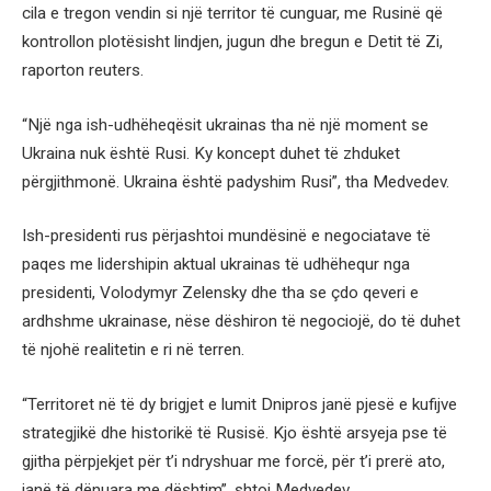
cila e tregon vendin si një territor të cunguar, me Rusinë që
kontrollon plotësisht lindjen, jugun dhe bregun e Detit të Zi,
raporton reuters.
“Një nga ish-udhëheqësit ukrainas tha në një moment se
Ukraina nuk është Rusi. Ky koncept duhet të zhduket
përgjithmonë. Ukraina është padyshim Rusi”, tha Medvedev.
Ish-presidenti rus përjashtoi mundësinë e negociatave të
paqes me lidershipin aktual ukrainas të udhëhequr nga
presidenti, Volodymyr Zelensky dhe tha se çdo qeveri e
ardhshme ukrainase, nëse dëshiron të negociojë, do të duhet
të njohë realitetin e ri në terren.
“Territoret në të dy brigjet e lumit Dnipros janë pjesë e kufijve
strategjikë dhe historikë të Rusisë. Kjo është arsyeja pse të
gjitha përpjekjet për t’i ndryshuar me forcë, për t’i prerë ato,
janë të dënuara me dështim”, shtoi Medvedev.