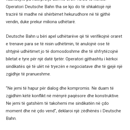
Operatori Deutsche Bahn tha se kjo do të shkaktojë një
trazirë të madhe në shërbimet hekurudhore në të gjithë
vendin, duke prekur miliona udhëtarë.
Deutsche Bahn u bëri apel udhëtarëve që të verifikojnë oraret
e trenave para se të nisin udhëtimin, të anulojnë ose të
shtyjnë udhëtimet jo të domosdoshme dhe të shfrytëzojnë
biletat e tyre për një datë tjetër. Operatori gjithashtu i kërkoi
sindikatës që të ulët në tryezën e negociatave dhe të gjejë një
zgjidhje të pranueshme.
“Ne jemi të hapur për dialog dhe kompromis. Ne duam të
zgjidhim këtë konflikt në mënyrë paqësore dhe konstruktive.
Ne jemi të gatshëm të takohemi me sindikatën në çdo
moment dhe në çdo vend”, deklaroi një zëdhënës i Deutsche
Bahn.