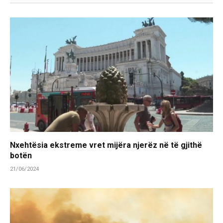
Nxehtësia ekstreme vret mijëra njerëz në të gjithë
botën
21/06/2024