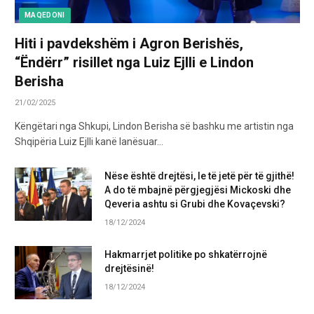
MAQEDONI
Hiti i pavdekshëm i Agron Berishës,
“Ëndërr” risillet nga Luiz Ejlli e Lindon
Berisha
21/02/2025
Këngëtari nga Shkupi, Lindon Berisha së bashku me artistin nga
Shqipëria Luiz Ejlli kanë lanësuar…
Nëse është drejtësi, le të jetë për të gjithë!
A do të mbajnë përgjegjësi Mickoski dhe
Qeveria ashtu si Grubi dhe Kovaçevski?
18/12/2024
Hakmarrjet politike po shkatërrojnë
drejtësinë!
18/12/2024