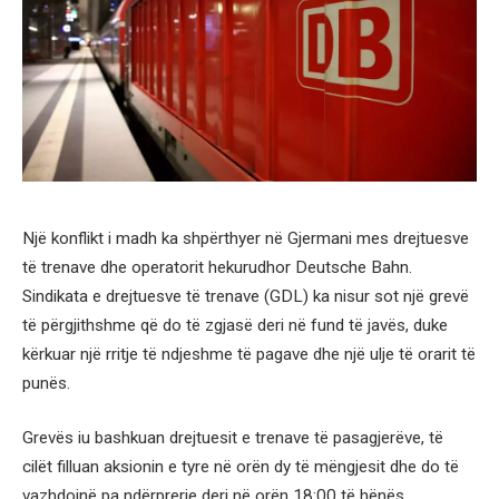
Një konflikt i madh ka shpërthyer në Gjermani mes drejtuesve
të trenave dhe operatorit hekurudhor Deutsche Bahn.
Sindikata e drejtuesve të trenave (GDL) ka nisur sot një grevë
të përgjithshme që do të zgjasë deri në fund të javës, duke
kërkuar një rritje të ndjeshme të pagave dhe një ulje të orarit të
punës.
Grevës iu bashkuan drejtuesit e trenave të pasagjerëve, të
cilët filluan aksionin e tyre në orën dy të mëngjesit dhe do të
vazhdojnë pa ndërprerje deri në orën 18:00 të hënës.