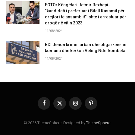
FOTO/ Këngëtari Jetmir Rexhepi-
“kandidati i preferuar i Bilall Kasamit për
drejtori të ansamblit” ishte i arrestuar për
drogë në vitin 2023
11/08/2024
BDI dënon krimin urban dhe oligarkinë në
komuna dhe kërkon Veting Ndërkombëtar
11/08/2024
Facebook
X
Instagram
Pinterest
(Twitter)
© 2026 ThemeSphere. Designed by
ThemeSphere
.