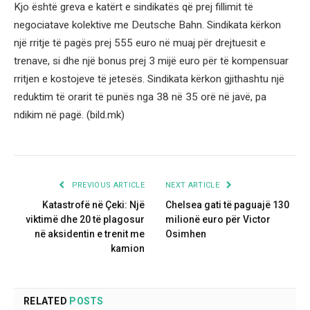
Kjo është greva e katërt e sindikatës që prej fillimit të
negociatave kolektive me Deutsche Bahn. Sindikata kërkon
një rritje të pagës prej 555 euro në muaj për drejtuesit e
trenave, si dhe një bonus prej 3 mijë euro për të kompensuar
rritjen e kostojeve të jetesës. Sindikata kërkon gjithashtu një
reduktim të orarit të punës nga 38 në 35 orë në javë, pa
ndikim në pagë. (bild.mk)
PREVIOUS ARTICLE
NEXT ARTICLE
Katastrofë në Çeki: Një
Chelsea gati të paguajë 130
viktimë dhe 20 të plagosur
milionë euro për Victor
në aksidentin e trenit me
Osimhen
kamion
RELATED
POSTS