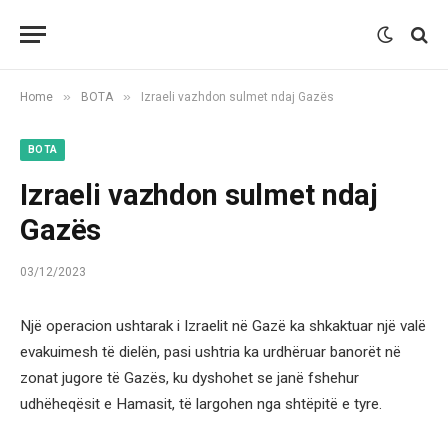
»
»
Home
BOTA
Izraeli vazhdon sulmet ndaj Gazës
BOTA
Izraeli vazhdon sulmet ndaj
Gazës
03/12/2023
Një operacion ushtarak i Izraelit në Gazë ka shkaktuar një valë
evakuimesh të dielën, pasi ushtria ka urdhëruar banorët në
zonat jugore të Gazës, ku dyshohet se janë fshehur
udhëheqësit e Hamasit, të largohen nga shtëpitë e tyre.