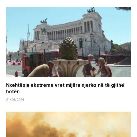
Nxehtësia ekstreme vret mijëra njerëz në të gjithë
botën
21/06/2024