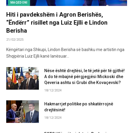
MAQEDONI
Hiti i pavdekshëm i Agron Berishës,
“Ëndërr” risillet nga Luiz Ejlli e Lindon
Berisha
21/02/2025
Këngëtari nga Shkupi, Lindon Berisha së bashku me artistin nga
Shqipëria Luiz Ejlli kanë lanësuar…
Nëse është drejtësi, le të jetë për të gjithë!
A do të mbajnë përgjegjësi Mickoski dhe
Qeveria ashtu si Grubi dhe Kovaçevski?
18/12/2024
Hakmarrjet politike po shkatërrojnë
drejtësinë!
18/12/2024