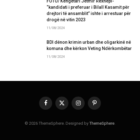
FOTO/ Këngëtari Jetmir Rexhepi-
“kandidati i preferuar i Bilall Kasamit për
drejtori të ansamblit” ishte i arrestuar për
drogë në vitin 2023
11/08/2024
BDI dënon krimin urban dhe oligarkinë në
komuna dhe kërkon Veting Ndërkombëtar
11/08/2024
Facebook
X
Instagram
Pinterest
(Twitter)
© 2026 ThemeSphere. Designed by
ThemeSphere
.