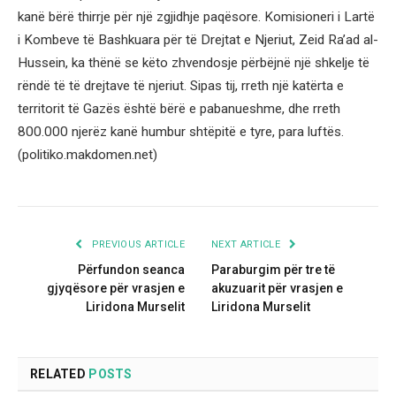
kanë bërë thirrje për një zgjidhje paqësore. Komisioneri i Lartë
i Kombeve të Bashkuara për të Drejtat e Njeriut, Zeid Ra’ad al-
Hussein, ka thënë se këto zhvendosje përbëjnë një shkelje të
rëndë të të drejtave të njeriut. Sipas tij, rreth një katërta e
territorit të Gazës është bërë e pabanueshme, dhe rreth
800.000 njerëz kanë humbur shtëpitë e tyre, para luftës.
(politiko.makdomen.net)
PREVIOUS ARTICLE
NEXT ARTICLE
Përfundon seanca
Paraburgim për tre të
gjyqësore për vrasjen e
akuzuarit për vrasjen e
Liridona Murselit
Liridona Murselit
RELATED
POSTS