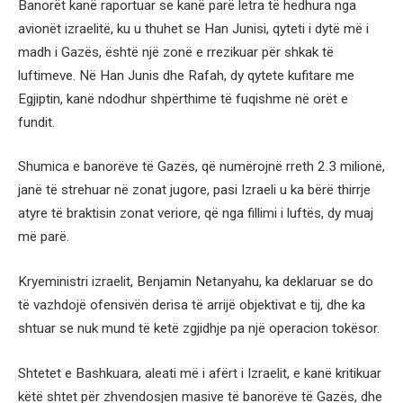
Banorët kanë raportuar se kanë parë letra të hedhura nga
avionët izraelitë, ku u thuhet se Han Junisi, qyteti i dytë më i
madh i Gazës, është një zonë e rrezikuar për shkak të
luftimeve. Në Han Junis dhe Rafah, dy qytete kufitare me
Egjiptin, kanë ndodhur shpërthime të fuqishme në orët e
fundit.
Shumica e banorëve të Gazës, që numërojnë rreth 2.3 milionë,
janë të strehuar në zonat jugore, pasi Izraeli u ka bërë thirrje
atyre të braktisin zonat veriore, që nga fillimi i luftës, dy muaj
më parë.
Kryeministri izraelit, Benjamin Netanyahu, ka deklaruar se do
të vazhdojë ofensivën derisa të arrijë objektivat e tij, dhe ka
shtuar se nuk mund të ketë zgjidhje pa një operacion tokësor.
Shtetet e Bashkuara, aleati më i afërt i Izraelit, e kanë kritikuar
këtë shtet për zhvendosjen masive të banorëve të Gazës, dhe