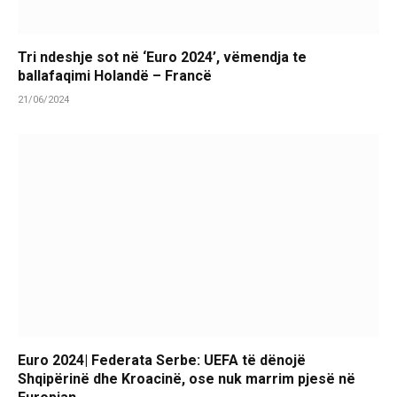
Tri ndeshje sot në ‘Euro 2024’, vëmendja te
ballafaqimi Holandë – Francë
21/06/2024
Euro 2024| Federata Serbe: UEFA të dënojë
Shqipërinë dhe Kroacinë, ose nuk marrim pjesë në