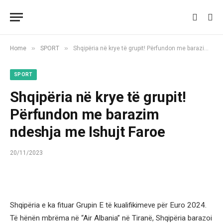
»
»
Home
SPORT
Shqipëria në krye të grupit! Përfundon me barazim ndeshja me Ishujt Faroe
SPORT
Shqipëria në krye të grupit!
Përfundon me barazim
ndeshja me Ishujt Faroe
20/11/2023
Shqipëria e ka fituar Grupin E të kualifikimeve për Euro 2024.
Të hënën mbrëma në “Air Albania” në Tiranë, Shqipëria barazoi