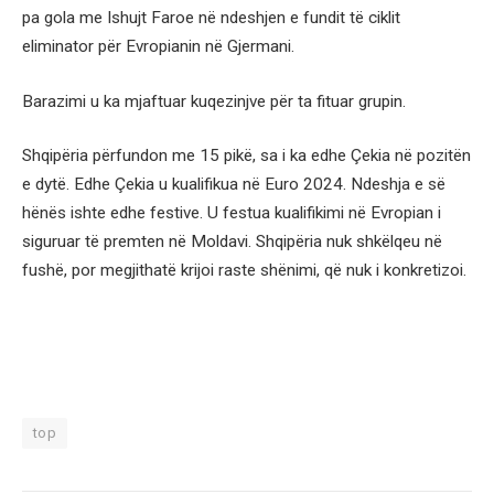
pa gola me Ishujt Faroe në ndeshjen e fundit të ciklit
eliminator për Evropianin në Gjermani.
Barazimi u ka mjaftuar kuqezinjve për ta fituar grupin.
Shqipëria përfundon me 15 pikë, sa i ka edhe Çekia në pozitën
e dytë. Edhe Çekia u kualifikua në Euro 2024. Ndeshja e së
hënës ishte edhe festive. U festua kualifikimi në Evropian i
siguruar të premten në Moldavi. Shqipëria nuk shkëlqeu në
fushë, por megjithatë krijoi raste shënimi, që nuk i konkretizoi.
top