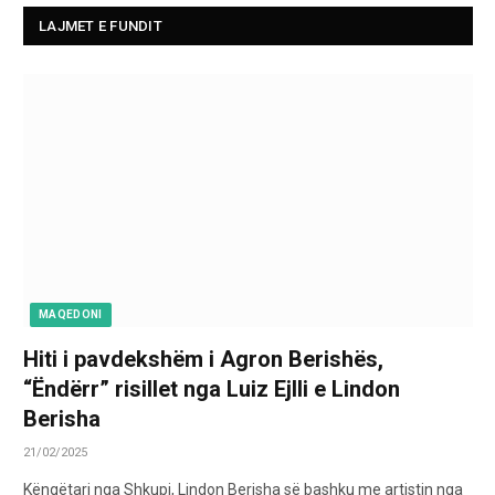
LAJMET E FUNDIT
MAQEDONI
Hiti i pavdekshëm i Agron Berishës,
“Ëndërr” risillet nga Luiz Ejlli e Lindon
Berisha
21/02/2025
Këngëtari nga Shkupi, Lindon Berisha së bashku me artistin nga