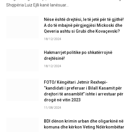
Shqipëria Luiz Ejlli kanë lanësuar…
Nëse është drejtësi, le të jetë për të gjithë!
A do të mbajnë përgjegjësi Mickoski dhe
Qeveria ashtu si Grubi dhe Kovaçevski?
18/12/2024
Hakmarrjet politike po shkatërrojnë
drejtësinë!
18/12/2024
FOTO/ Këngëtari Jetmir Rexhepi-
“kandidati i preferuar i Bilall Kasamit për
drejtori të ansamblit” ishte i arrestuar për
drogë në vitin 2023
11/08/2024
BDI dënon krimin urban dhe oligarkinë në
komuna dhe kërkon Veting Ndërkombëtar