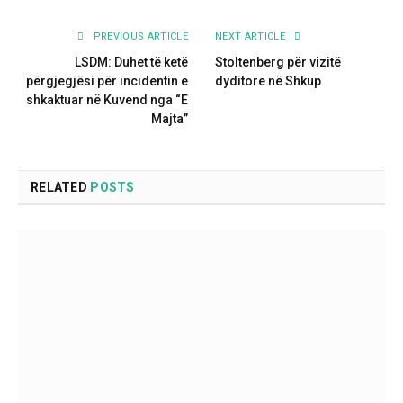
PREVIOUS ARTICLE
NEXT ARTICLE
LSDM: Duhet të ketë
Stoltenberg për vizitë
përgjegjësi për incidentin e
dyditore në Shkup
shkaktuar në Kuvend nga “E
Majta”
RELATED
POSTS