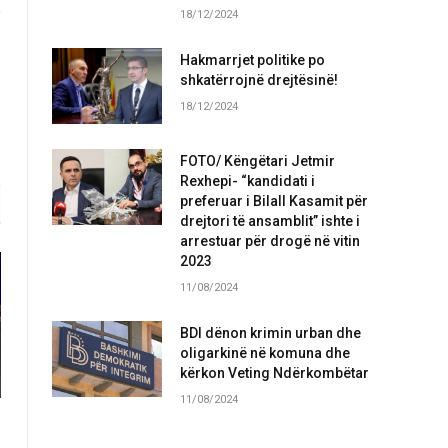
18/12/2024
Hakmarrjet politike po
shkatërrojnë drejtësinë!
18/12/2024
FOTO/ Këngëtari Jetmir
Rexhepi- “kandidati i
preferuar i Bilall Kasamit për
drejtori të ansamblit” ishte i
arrestuar për drogë në vitin
2023
11/08/2024
BDI dënon krimin urban dhe
oligarkinë në komuna dhe
kërkon Veting Ndërkombëtar
11/08/2024