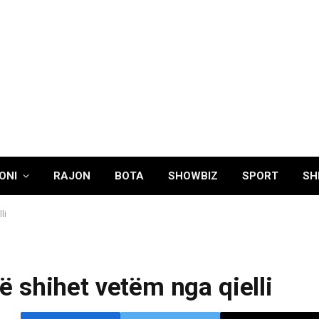
ONI
RAJON
BOTA
SHOWBIZ
SPORT
SH
li
 që shihet vetëm nga qielli