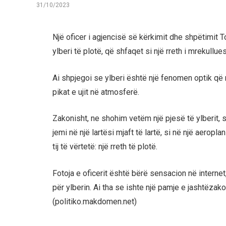
31/10/2023
Një oficer i agjencisë së kërkimit dhe shpëtimit T
ylberi të plotë, që shfaqet si një rreth i mrekullue
Ai shpjegoi se ylberi është një fenomen optik që 
pikat e ujit në atmosferë.
Zakonisht, ne shohim vetëm një pjesë të ylberit, 
jemi në një lartësi mjaft të lartë, si në një aerop
tij të vërtetë: një rreth të plotë.
Fotoja e oficerit është bërë sensacion në internet
për ylberin. Ai tha se ishte një pamje e jashtëz
(politiko.makdomen.net)