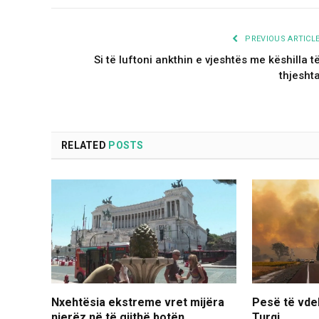
PREVIOUS ARTICL
Si të luftoni ankthin e vjeshtës me këshilla t
thjesht
RELATED
POSTS
Nxehtësia ekstreme vret mijëra
Pesë të vde
njerëz në të gjithë botën
Turqi