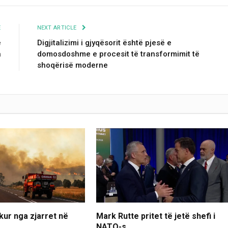
E
NEXT ARTICLE
ë
Digjitalizimi i gjyqësorit është pjesë e
a
domosdoshme e procesit të transformimit të
shoqërisë moderne
kur nga zjarret në
Mark Rutte pritet të jetë shefi i
NATO-s