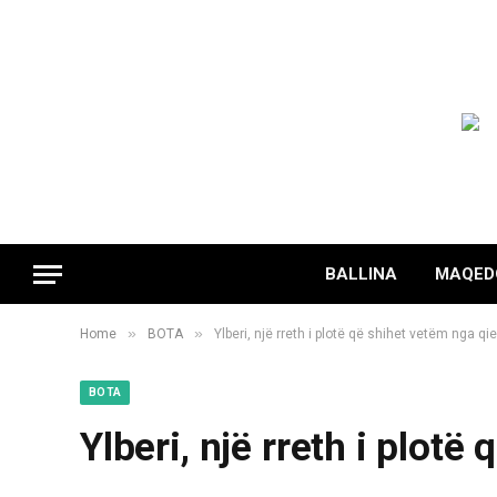
BALLINA
MAQED
»
»
Home
BOTA
Ylberi, një rreth i plotë që shihet vetëm nga qiel
BOTA
Ylberi, një rreth i plotë