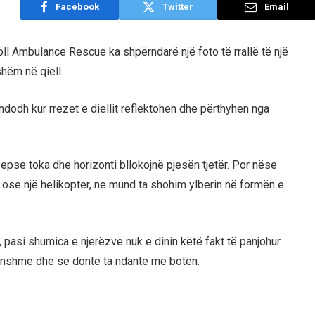
Facebook
Twitter
Email
oll Ambulance Rescue ka shpërndarë një foto të rrallë të një
shëm në qiell.
ndodh kur rrezet e diellit reflektohen dhe përthyhen nga
sepse toka dhe horizonti bllokojnë pjesën tjetër. Por nëse
lan ose një helikopter, ne mund ta shohim ylberin në formën e
, pasi shumica e njerëzve nuk e dinin këtë fakt të panjohur
akonshme dhe se donte ta ndante me botën.