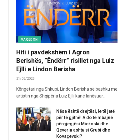
MAQEDONI
Hiti i pavdekshëm i Agron
Berishës, “Ëndërr” risillet nga Luiz
Ejlli e Lindon Berisha
21/02/2025
Këngëtari nga Shkupi, Lindon Berisha së bashku me
artistin nga Shqipëria Luiz Ejlli kanë lanësuar…
Nëse është drejtësi, le të jetë
për të gjithë! A do të mbajnë
përgjegjësi Mickoski dhe
Qeveria ashtu si Grubi dhe
Kovaçevski?