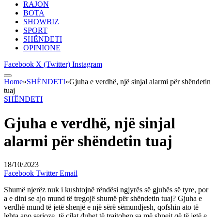
RAJON
BOTA
SHOWBIZ
SPORT
SHËNDETI
OPINIONE
Facebook
X (Twitter)
Instagram
Home
»
SHËNDETI
»
Gjuha e verdhë, një sinjal alarmi për shëndetin
tuaj
SHËNDETI
Gjuha e verdhë, një sinjal
alarmi për shëndetin tuaj
18/10/2023
Facebook
Twitter
Email
Shumë njerëz nuk i kushtojnë rëndësi ngjyrës së gjuhës së tyre, por
a e dini se ajo mund të tregojë shumë për shëndetin tuaj? Gjuha e
verdhë mund të jetë shenjë e një sërë sëmundjesh, qofshin ato të
lehta apo serioze, të cilat duhet të trajtohen sa më shpejt që të jetë e