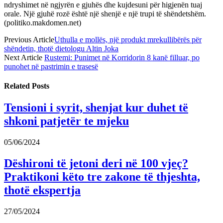
ndryshimet në ngjyrën e gjuhës dhe kujdesuni për higjenën tuaj
orale. Një gjuhë rozë është një shenjë e një trupi të shëndetshëm.
(politiko.makdomen.net)
Previous Article
Uthulla e mollës, një produkt mrekullibërës për
shëndetin, thotë dietologu Altin Joka
Next Article
Rustemi: Punimet në Korridorin 8 kanë filluar, po
punohet në pastrimin e trasesë
Related
Posts
Tensioni i syrit, shenjat kur duhet të
shkoni patjetër te mjeku
05/06/2024
Dëshironi të jetoni deri në 100 vjeç?
Praktikoni këto tre zakone të thjeshta,
thotë ekspertja
27/05/2024