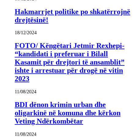
Hakmarrjet politike po shkatërrojnë
drejtësinë!
18/12/2024
FOTO/ Këngëtari Jetmir Rexhepi-
“kandidati i preferuar i Bilall
Kasamit për drejtori të ansamblit”
ishte i arrestuar për drogë në vitin
2023
11/08/2024
BDI dënon krimin urban dhe
oligarkinë në komuna dhe kërkon
Veting Ndërkombëtar
11/08/2024