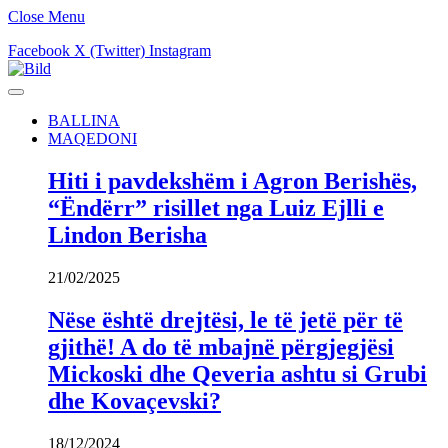
Close Menu
Facebook
X (Twitter)
Instagram
BALLINA
MAQEDONI
Hiti i pavdekshëm i Agron Berishës,
“Ëndërr” risillet nga Luiz Ejlli e
Lindon Berisha
21/02/2025
Nëse është drejtësi, le të jetë për të
gjithë! A do të mbajnë përgjegjësi
Mickoski dhe Qeveria ashtu si Grubi
dhe Kovaçevski?
18/12/2024