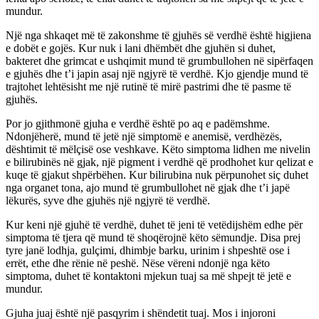
mundur.
Një nga shkaqet më të zakonshme të gjuhës së verdhë është higjiena
e dobët e gojës. Kur nuk i lani dhëmbët dhe gjuhën si duhet,
bakteret dhe grimcat e ushqimit mund të grumbullohen në sipërfaqen
e gjuhës dhe t’i japin asaj një ngjyrë të verdhë. Kjo gjendje mund të
trajtohet lehtësisht me një rutinë të mirë pastrimi dhe të pasme të
gjuhës.
Por jo gjithmonë gjuha e verdhë është po aq e padëmshme.
Ndonjëherë, mund të jetë një simptomë e anemisë, verdhëzës,
dështimit të mëlçisë ose veshkave. Këto simptoma lidhen me nivelin
e bilirubinës në gjak, një pigment i verdhë që prodhohet kur qelizat e
kuqe të gjakut shpërbëhen. Kur bilirubina nuk përpunohet siç duhet
nga organet tona, ajo mund të grumbullohet në gjak dhe t’i japë
lëkurës, syve dhe gjuhës një ngjyrë të verdhë.
Kur keni një gjuhë të verdhë, duhet të jeni të vetëdijshëm edhe për
simptoma të tjera që mund të shoqërojnë këto sëmundje. Disa prej
tyre janë lodhja, gulçimi, dhimbje barku, urinim i shpeshtë ose i
errët, ethe dhe rënie në peshë. Nëse vëreni ndonjë nga këto
simptoma, duhet të kontaktoni mjekun tuaj sa më shpejt të jetë e
mundur.
Gjuha juaj është një pasqyrim i shëndetit tuaj. Mos i injoroni