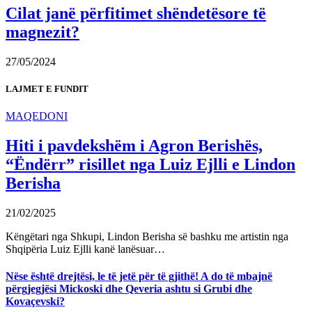
Cilat janë përfitimet shëndetësore të
magnezit?
27/05/2024
LAJMET E FUNDIT
MAQEDONI
Hiti i pavdekshëm i Agron Berishës,
“Ëndërr” risillet nga Luiz Ejlli e Lindon
Berisha
21/02/2025
Këngëtari nga Shkupi, Lindon Berisha së bashku me artistin nga
Shqipëria Luiz Ejlli kanë lanësuar…
Nëse është drejtësi, le të jetë për të gjithë! A do të mbajnë
përgjegjësi Mickoski dhe Qeveria ashtu si Grubi dhe
Kovaçevski?