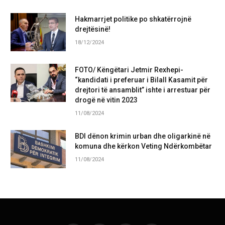
Hakmarrjet politike po shkatërrojnë
drejtësinë!
18/12/2024
FOTO/ Këngëtari Jetmir Rexhepi-
“kandidati i preferuar i Bilall Kasamit për
drejtori të ansamblit” ishte i arrestuar për
drogë në vitin 2023
11/08/2024
BDI dënon krimin urban dhe oligarkinë në
komuna dhe kërkon Veting Ndërkombëtar
11/08/2024