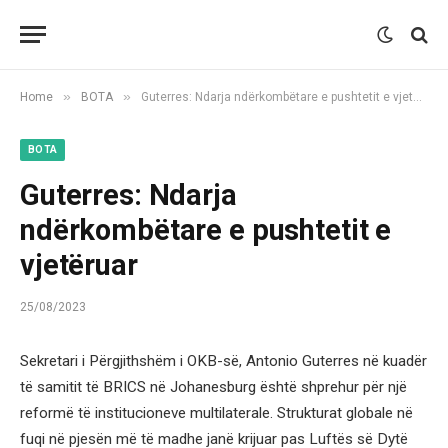
»
»
Home
BOTA
Guterres: Ndarja ndërkombëtare e pushtetit e vjetëruar
BOTA
Guterres: Ndarja
ndërkombëtare e pushtetit e
vjetëruar
25/08/2023
Sekretari i Përgjithshëm i OKB-së, Antonio Guterres në kuadër
të samitit të BRICS në Johanesburg është shprehur për një
reformë të institucioneve multilaterale. Strukturat globale në
fuqi në pjesën më të madhe janë krijuar pas Luftës së Dytë