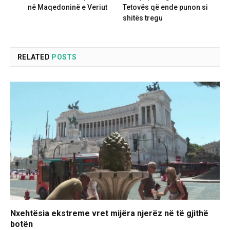
në Maqedoninë e Veriut
Tetovës që ende punon si
shitës tregu
RELATED
POSTS
Nxehtësia ekstreme vret mijëra njerëz në të gjithë
botën