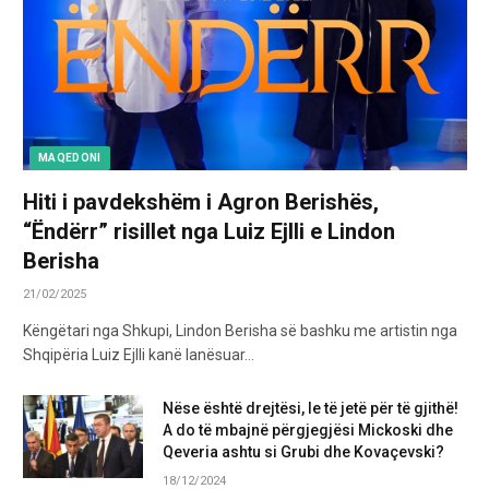
MAQEDONI
Hiti i pavdekshëm i Agron Berishës,
“Ëndërr” risillet nga Luiz Ejlli e Lindon
Berisha
21/02/2025
Këngëtari nga Shkupi, Lindon Berisha së bashku me artistin nga
Shqipëria Luiz Ejlli kanë lanësuar…
Nëse është drejtësi, le të jetë për të gjithë!
A do të mbajnë përgjegjësi Mickoski dhe
Qeveria ashtu si Grubi dhe Kovaçevski?
18/12/2024