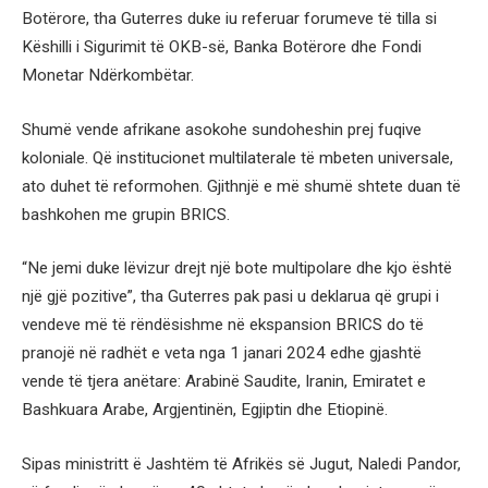
Botërore, tha Guterres duke iu referuar forumeve të tilla si
Këshilli i Sigurimit të OKB-së, Banka Botërore dhe Fondi
Monetar Ndërkombëtar.
Shumë vende afrikane asokohe sundoheshin prej fuqive
koloniale. Që institucionet multilaterale të mbeten universale,
ato duhet të reformohen. Gjithnjë e më shumë shtete duan të
bashkohen me grupin BRICS.
“Ne jemi duke lëvizur drejt një bote multipolare dhe kjo është
një gjë pozitive”, tha Guterres pak pasi u deklarua që grupi i
vendeve më të rëndësishme në ekspansion BRICS do të
pranojë në radhët e veta nga 1 janari 2024 edhe gjashtë
vende të tjera anëtare: Arabinë Saudite, Iranin, Emiratet e
Bashkuara Arabe, Argjentinën, Egjiptin dhe Etiopinë.
Sipas ministritt ë Jashtëm të Afrikës së Jugut, Naledi Pandor,