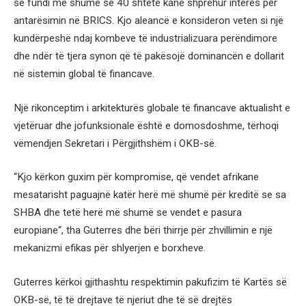
së fundi më shumë se 40 shtete kanë shprehur interes për
antarësimin në BRICS. Kjo aleancë e konsideron veten si një
kundërpeshë ndaj kombeve të industrializuara perëndimore
dhe ndër të tjera synon që të pakësojë dominancën e dollarit
në sistemin global të financave.
Një rikonceptim i arkitekturës globale të financave aktualisht e
vjetëruar dhe jofunksionale është e domosdoshme, tërhoqi
vëmendjen Sekretari i Përgjithshëm i OKB-së.
“Kjo kërkon guxim për kompromise, që vendet afrikane
mesatarisht paguajnë katër herë më shumë për kreditë se sa
SHBA dhe tetë herë më shumë se vendet e pasura
europiane“, tha Guterres dhe bëri thirrje për zhvillimin e një
mekanizmi efikas për shlyerjen e borxheve.
Guterres kërkoi gjithashtu respektimin pakufizim të Kartës së
OKB-së, të të drejtave të njeriut dhe të së drejtës