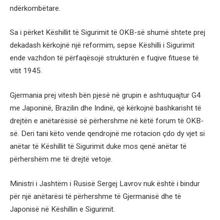
ndërkombëtare.
Sa i përket Këshillit të Sigurimit të OKB-së shumë shtete prej
dekadash kërkojnë një reformim, sepse Këshilli i Sigurimit
ende vazhdon të përfaqësojë strukturën e fuqive fituese të
vitit 1945.
Gjermania prej vitesh bën pjesë në grupin e ashtuquajtur G4
me Japoninë, Brazilin dhe Indinë, që kërkojnë bashkarisht të
drejtën e anëtarësisë së përhershme në këtë forum të OKB-
së. Deri tani këto vende qendrojnë me rotacion çdo dy vjet si
anëtar të Këshillit të Sigurimit duke mos qenë anëtar të
përhershëm me të drejtë vetoje.
Ministri i Jashtëm i Rusisë Sergej Lavrov nuk është i bindur
për një anëtarësi të përhershme të Gjermanisë dhe të
Japonisë në Këshillin e Sigurimit.