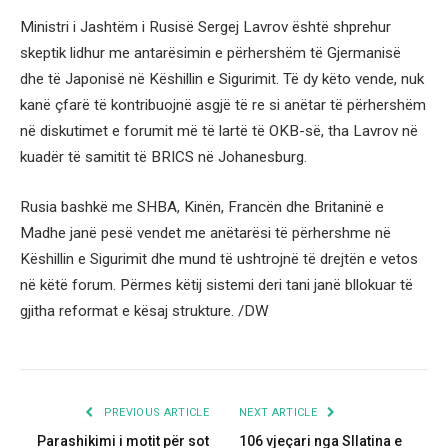
Ministri i Jashtëm i Rusisë Sergej Lavrov është shprehur
skeptik lidhur me antarësimin e përhershëm të Gjermanisë
dhe të Japonisë në Këshillin e Sigurimit. Të dy këto vende, nuk
kanë çfarë të kontribuojnë asgjë të re si anëtar të përhershëm
në diskutimet e forumit më të lartë të OKB-së, tha Lavrov në
kuadër të samitit të BRICS në Johanesburg.
Rusia bashkë me SHBA, Kinën, Francën dhe Britaninë e
Madhe janë pesë vendet me anëtarësi të përhershme në
Këshillin e Sigurimit dhe mund të ushtrojnë të drejtën e vetos
në këtë forum. Përmes këtij sistemi deri tani janë bllokuar të
gjitha reformat e kësaj strukture. /DW
PREVIOUS ARTICLE
NEXT ARTICLE
Parashikimi i motit për sot
106 vjeçari nga Sllatina e