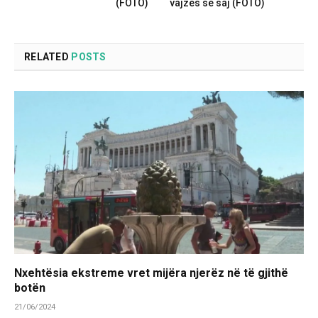
(FOTO)
vajzës së saj (FOTO)
RELATED
POSTS
Nxehtësia ekstreme vret mijëra njerëz në të gjithë
botën
21/06/2024