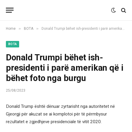
»
»
Home
BOTA
Donald Trumpi bëhet ish-presidenti i parë amerikan që i bëhet foto nga burgu
BOTA
Donald Trumpi bëhet ish-
presidenti i parë amerikan që i
bëhet foto nga burgu
25/08/2023
Donald Trump është dënuar zyrtarisht nga autoritetet në
Gjeorgji për akuzat se ai komplotoi për të përmbysur
rezultatet e zgjedhjeve presidenciale të vitit 2020.