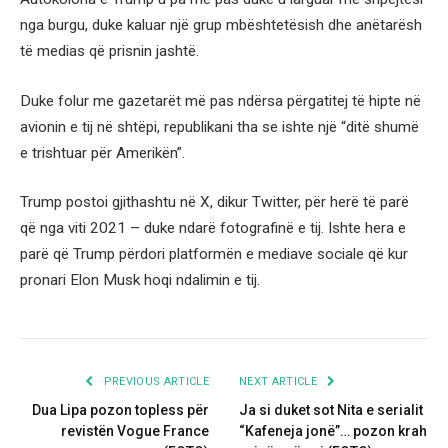
nga burgu, duke kaluar një grup mbështetësish dhe anëtarësh
të medias që prisnin jashtë.
Duke folur me gazetarët më pas ndërsa përgatitej të hipte në
avionin e tij në shtëpi, republikani tha se ishte një “ditë shumë
e trishtuar për Amerikën”.
Trump postoi gjithashtu në X, dikur Twitter, për herë të parë
që nga viti 2021 – duke ndarë fotografinë e tij. Ishte hera e
parë që Trump përdori platformën e mediave sociale që kur
pronari Elon Musk hoqi ndalimin e tij.
PREVIOUS ARTICLE
NEXT ARTICLE
Dua Lipa pozon topless për
Ja si duket sot Nita e serialit
revistën Vogue France
“Kafeneja jonë”… pozon krah