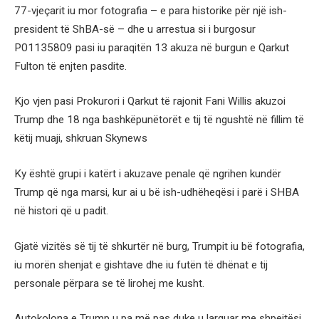
77-vjeçarit iu mor fotografia – e para historike për një ish-
president të ShBA-së – dhe u arrestua si i burgosur
P01135809 pasi iu paraqitën 13 akuza në burgun e Qarkut
Fulton të enjten pasdite.
Kjo vjen pasi Prokurori i Qarkut të rajonit Fani Willis akuzoi
Trump dhe 18 nga bashkëpunëtorët e tij të ngushtë në fillim të
këtij muaji, shkruan Skynews
Ky është grupi i katërt i akuzave penale që ngrihen kundër
Trump që nga marsi, kur ai u bë ish-udhëheqësi i parë i SHBA
në histori që u padit.
Gjatë vizitës së tij të shkurtër në burg, Trumpit iu bë fotografia,
iu morën shenjat e gishtave dhe iu futën të dhënat e tij
personale përpara se të lirohej me kusht.
Autokolona e Trump u pa më pas duke u larguar me shpejtësi