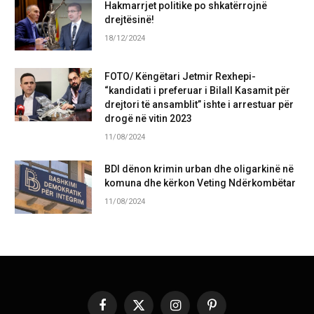
Hakmarrjet politike po shkatërrojnë
drejtësinë!
18/12/2024
FOTO/ Këngëtari Jetmir Rexhepi-
“kandidati i preferuar i Bilall Kasamit për
drejtori të ansamblit” ishte i arrestuar për
drogë në vitin 2023
11/08/2024
BDI dënon krimin urban dhe oligarkinë në
komuna dhe kërkon Veting Ndërkombëtar
11/08/2024
Facebook
X
Instagram
Pinterest