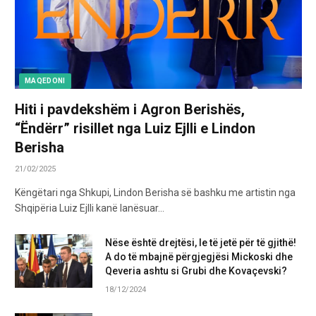
MAQEDONI
Hiti i pavdekshëm i Agron Berishës,
“Ëndërr” risillet nga Luiz Ejlli e Lindon
Berisha
21/02/2025
Këngëtari nga Shkupi, Lindon Berisha së bashku me artistin nga
Shqipëria Luiz Ejlli kanë lanësuar…
Nëse është drejtësi, le të jetë për të gjithë!
A do të mbajnë përgjegjësi Mickoski dhe
Qeveria ashtu si Grubi dhe Kovaçevski?
18/12/2024