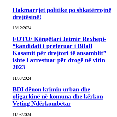
Hakmarrjet politike po shkatërrojnë
drejtësinë!
18/12/2024
FOTO/ Këngëtari Jetmir Rexhepi-
“kandidati i preferuar i Bilall
Kasamit për drejtori të ansamblit”
ishte i arrestuar për drogë në vitin
2023
11/08/2024
BDI dënon krimin urban dhe
oligarkinë në komuna dhe kërkon
Veting Ndërkombëtar
11/08/2024