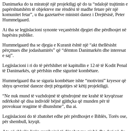
Danimarka do ta miratojë një projektligj që do ta “ndalojë trajtimin e
papërshtatshëm të objekteve me rëndësi të madhe fetare për një
komunitet fetar”, u tha gazetarëve ministri danez i Drejtësisë, Peter
Hummelgaard.
Ai tha se legjislacioni synonte veçanërisht djegiet dhe përdhosjet në
hapësira publike.
Hummelgaard tha se djegia e Kuranit është një “akt thellësisht
përçmues dhe jodashamirës” që “dëmton Danimarkën dhe interesat
e saj”.
Legjislacioni i ri do të përfshihet në kapitullin e 12-të të Kodit Penal
të Danimarkës, që përfshin edhe sigurinë kombëtare.
Hummelgaard tha se siguria kombëtare ishte “motivimi” kryesor që
shtyu qeverinë daneze drejt përgatitjes së këtij projektligji.
“Ne nuk mund të vazhdojmë të qëndrojmë me krahë të kryqëzuar
ndërkohë që disa individë bëjnë gjithçka që munden për të
provokuar reagime të dhunshme”, tha ai.
Legjislacioni do të zbatohet edhe për përdhosjet e Biblës, Torës ose,
për shembull, kryqit.