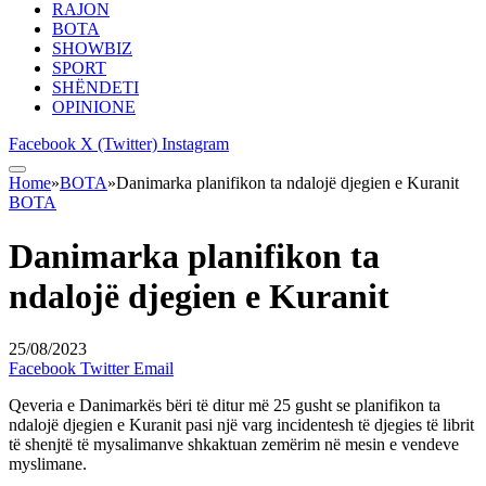
RAJON
BOTA
SHOWBIZ
SPORT
SHËNDETI
OPINIONE
Facebook
X (Twitter)
Instagram
Home
»
BOTA
»
Danimarka planifikon ta ndalojë djegien e Kuranit
BOTA
Danimarka planifikon ta
ndalojë djegien e Kuranit
25/08/2023
Facebook
Twitter
Email
Qeveria e Danimarkës bëri të ditur më 25 gusht se planifikon ta
ndalojë djegien e Kuranit pasi një varg incidentesh të djegies të librit
të shenjtë të mysalimanve shkaktuan zemërim në mesin e vendeve
myslimane.