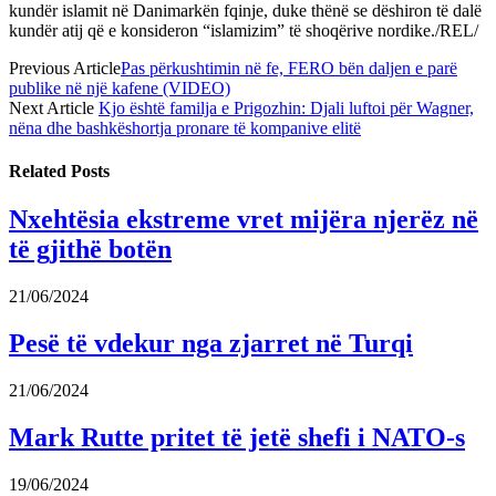
kundër islamit në Danimarkën fqinje, duke thënë se dëshiron të dalë
kundër atij që e konsideron “islamizim” të shoqërive nordike./REL/
Previous Article
Pas përkushtimin në fe, FERO bën daljen e parë
publike në një kafene (VIDEO)
Next Article
Kjo është familja e Prigozhin: Djali luftoi për Wagner,
nëna dhe bashkëshortja pronare të kompanive elitë
Related
Posts
Nxehtësia ekstreme vret mijëra njerëz në
të gjithë botën
21/06/2024
Pesë të vdekur nga zjarret në Turqi
21/06/2024
Mark Rutte pritet të jetë shefi i NATO-s
19/06/2024