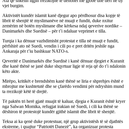
Ata që shkelin ligjin rrezikojnë të dënohet me gjobë dhe deri në dy
vjet burgim.
Aktivistët kundër islamit kanë djegur apo përdhosur disa kopje të
librit të shenjtë të myslimanëve në muajt e fundit, duke nxitur
zemërim në botën myslimane dhe kërkesa ndaj qeverive nordike –
Danimarkës dhe Suedisë – për t’i ndaluar veprimet e tilla.
Turqia i ka dënuar vazhdimisht protestat e tilla në muajt e fundit,
përfshirë ato në Suedi, vendin i cili po e pret dritën jeshile nga
Ankaraja për t’iu bashkuar NATO-s.
Qeveritë e Danimarkës dhe Suedisë i kanë dënuar djegiet e Kuranit
dhe kanë thënë se janë duke shqyrtuar ligje të reja që do t’i ndalonin
këto akte.
Mirëpo, kritikët e brendshëm kanë thënë se liria e shprehjes është e
mbrojtur me kushtetutë dhe se çfarëdo vendimi për ndryshim mund
ta rrezikojë këtë të drejtë.
Të paktën tri herë gjatë muajit të kaluar, djegia e Kuranit është kryer
nga Salwan Momika, refugjat irakian në Suedi, i cili ka thënë se
dëshiron të protestojë kundër gjithë islamit dhe librit të shenjtë.
Teksa ai ka qenë duke protestuar, një grup aktivistësh të së djathtës
ekstreme, i quajtur “Patriotët Danezë”, ka organizuar protesta