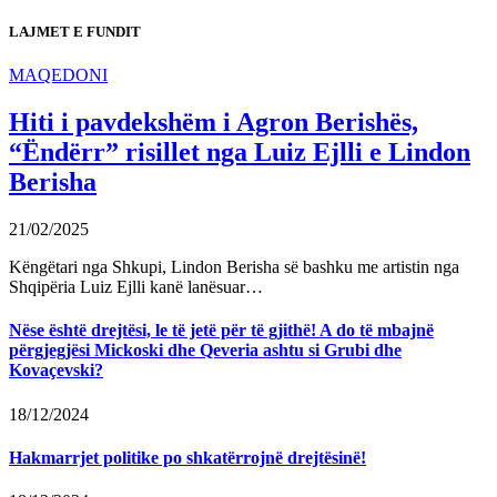
LAJMET E FUNDIT
MAQEDONI
Hiti i pavdekshëm i Agron Berishës,
“Ëndërr” risillet nga Luiz Ejlli e Lindon
Berisha
21/02/2025
Këngëtari nga Shkupi, Lindon Berisha së bashku me artistin nga
Shqipëria Luiz Ejlli kanë lanësuar…
Nëse është drejtësi, le të jetë për të gjithë! A do të mbajnë
përgjegjësi Mickoski dhe Qeveria ashtu si Grubi dhe
Kovaçevski?
18/12/2024
Hakmarrjet politike po shkatërrojnë drejtësinë!