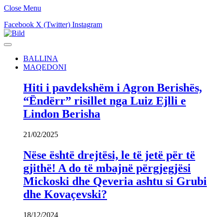
Close Menu
Facebook
X (Twitter)
Instagram
BALLINA
MAQEDONI
Hiti i pavdekshëm i Agron Berishës,
“Ëndërr” risillet nga Luiz Ejlli e
Lindon Berisha
21/02/2025
Nëse është drejtësi, le të jetë për të
gjithë! A do të mbajnë përgjegjësi
Mickoski dhe Qeveria ashtu si Grubi
dhe Kovaçevski?
18/12/2024