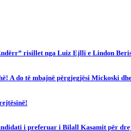
ndërr” risillet nga Luiz Ejlli e Lindon Beri
gjithë! A do të mbajnë përgjegjësi Mickoski 
ejtësinë!
dati i preferuar i Bilall Kasamit për drejt