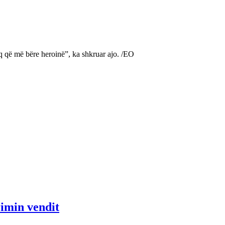
iq që më bëre heroinë”, ka shkruar ajo. /EO
rimin vendit