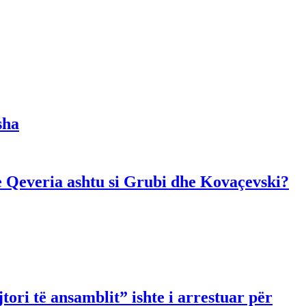
sha
dhe Qeveria ashtu si Grubi dhe Kovaçevski?
ori të ansamblit” ishte i arrestuar për