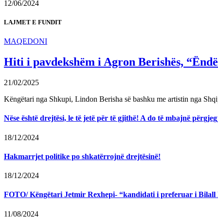
12/06/2024
LAJMET E FUNDIT
MAQEDONI
Hiti i pavdekshëm i Agron Berishës, “Ëndër
21/02/2025
Këngëtari nga Shkupi, Lindon Berisha së bashku me artistin nga Shqi
Nëse është drejtësi, le të jetë për të gjithë! A do të mbajnë përg
18/12/2024
Hakmarrjet politike po shkatërrojnë drejtësinë!
18/12/2024
FOTO/ Këngëtari Jetmir Rexhepi- “kandidati i preferuar i Bilall K
11/08/2024