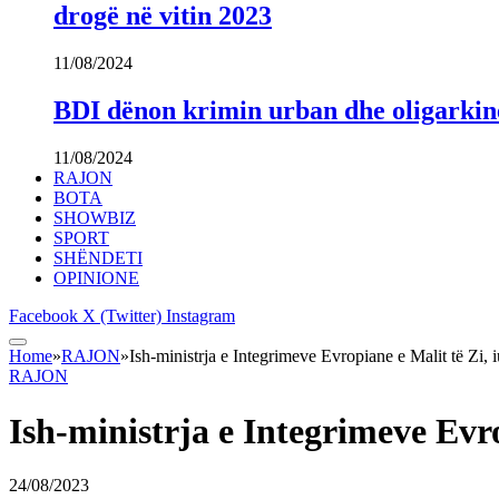
drogë në vitin 2023
11/08/2024
BDI dënon krimin urban dhe oligarki
11/08/2024
RAJON
BOTA
SHOWBIZ
SPORT
SHËNDETI
OPINIONE
Facebook
X (Twitter)
Instagram
Home
»
RAJON
»
Ish-ministrja e Integrimeve Evropiane e Malit të Zi, 
RAJON
Ish-ministrja e Integrimeve Evro
24/08/2023