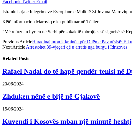
Facebook
Twitter
Email
Ish-ministrja e Integrimeve Evropiane e Malit të Zi Jovana Maroviq nuk
Këtë informacion Maroviq e ka publikuar në Tëitter.
“Më refuzuan hyrjen në Serbi për shkak të mbrojtjes së sigurisë së Re
Previous Article
Haradinaj uron Ukrainën për Ditën e Pavarësisë: E kup
Next Article
Arrestohet 39-vjeçari që u arratis nga burgu i Idrizovës
Related
Posts
Rafael Nadal do të hapë qendër tenisi në D
20/06/2024
Zhduken nënë e bijë në Gjakovë
15/06/2024
Kuvendi i Kosovës mban një minutë heshtje 