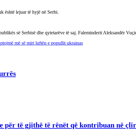
 është lejuar të hyjë në Serbi.
publikës së Serbisë dhe qytetarëve të saj. Faleminderit Aleksandër Vuç
tojmë më së miri luftën e popullit ukrainas
urrës
për të gjithë të rënët që kontribuan në çli