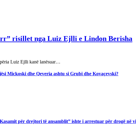
r” risillet nga Luiz Ejlli e Lindon Berisha
përia Luiz Ejlli kanë lanësuar…
jegjësi Mickoski dhe Qeveria ashtu si Grubi dhe Kovaçevski?
asamit për drejtori të ansamblit” ishte i arrestuar për drogë në v