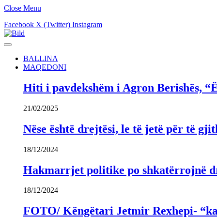
Close Menu
Facebook
X (Twitter)
Instagram
BALLINA
MAQEDONI
Hiti i pavdekshëm i Agron Berishës, “Ë
21/02/2025
Nëse është drejtësi, le të jetë për të 
18/12/2024
Hakmarrjet politike po shkatërrojnë dr
18/12/2024
FOTO/ Këngëtari Jetmir Rexhepi- “kandi