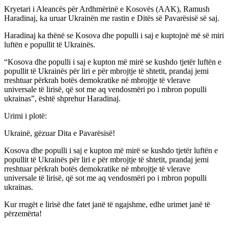
Kryetari i Aleancës për Ardhmërinë e Kosovës (AAK), Ramush
Haradinaj, ka uruar Ukrainën me rastin e Ditës së Pavarësisë së saj.
Haradinaj ka thënë se Kosova dhe populli i saj e kuptojnë më së miri
luftën e popullit të Ukrainës.
“Kosova dhe populli i saj e kupton më mirë se kushdo tjetër luftën e
popullit të Ukrainës për liri e për mbrojtje të shtetit, prandaj jemi
rreshtuar përkrah botës demokratike në mbrojtje të vlerave
universale të lirisë, që sot me aq vendosmëri po i mbron populli
ukrainas”, është shprehur Haradinaj.
Urimi i plotë:
Ukrainë, gëzuar Dita e Pavarësisë!
Kosova dhe populli i saj e kupton më mirë se kushdo tjetër luftën e
popullit të Ukrainës për liri e për mbrojtje të shtetit, prandaj jemi
rreshtuar përkrah botës demokratike në mbrojtje të vlerave
universale të lirisë, që sot me aq vendosmëri po i mbron populli
ukrainas.
Kur rrugët e lirisë dhe fatet janë të ngajshme, edhe urimet janë të
përzemërta!