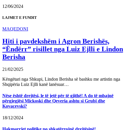
12/06/2024
LAJMET E FUNDIT
MAQEDONI
Hiti i pavdekshëm i Agron Berishës,
“Ëndërr” risillet nga Luiz Ejlli e Lindon
Berisha
21/02/2025
Këngëtari nga Shkupi, Lindon Berisha së bashku me artistin nga
Shqipëria Luiz Ejlli kanë lanësuar…
Nëse është drejtësi, le të jetë për të gjithë! A do të mbajnë
përgjegjësi Mickoski dhe Qeveria ashtu si Grubi dhe
Kovaçevski?
18/12/2024
Hakmarrjet politike po shkatërrojnë drejtësinë!