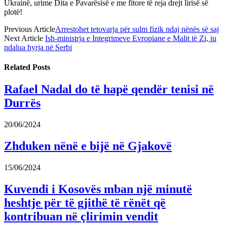
Ukrainë, urime Dita e Pavarësisë e me fitore të reja drejt lirisë së
plotë!
Previous Article
Arrestohet tetovarja për sulm fizik ndaj nënës së saj
Next Article
Ish-ministrja e Integrimeve Evropiane e Malit të Zi, iu
ndalua hyrja në Serbi
Related
Posts
Rafael Nadal do të hapë qendër tenisi në
Durrës
20/06/2024
Zhduken nënë e bijë në Gjakovë
15/06/2024
Kuvendi i Kosovës mban një minutë
heshtje për të gjithë të rënët që
kontribuan në çlirimin vendit