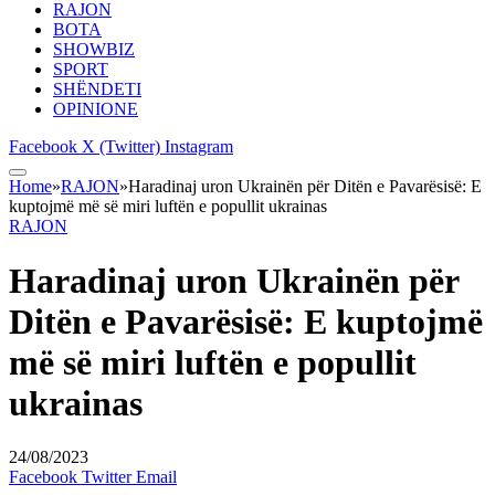
RAJON
BOTA
SHOWBIZ
SPORT
SHËNDETI
OPINIONE
Facebook
X (Twitter)
Instagram
Home
»
RAJON
»
Haradinaj uron Ukrainën për Ditën e Pavarësisë: E
kuptojmë më së miri luftën e popullit ukrainas
RAJON
Haradinaj uron Ukrainën për
Ditën e Pavarësisë: E kuptojmë
më së miri luftën e popullit
ukrainas
24/08/2023
Facebook
Twitter
Email