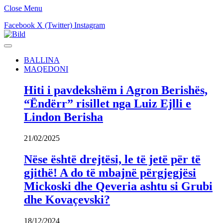
Close Menu
Facebook
X (Twitter)
Instagram
BALLINA
MAQEDONI
Hiti i pavdekshëm i Agron Berishës,
“Ëndërr” risillet nga Luiz Ejlli e
Lindon Berisha
21/02/2025
Nëse është drejtësi, le të jetë për të
gjithë! A do të mbajnë përgjegjësi
Mickoski dhe Qeveria ashtu si Grubi
dhe Kovaçevski?
18/12/2024