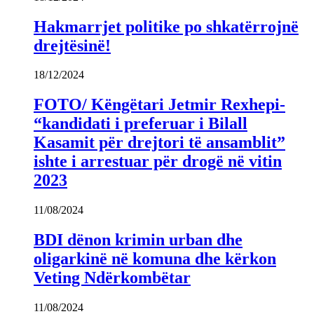
Hakmarrjet politike po shkatërrojnë
drejtësinë!
18/12/2024
FOTO/ Këngëtari Jetmir Rexhepi-
“kandidati i preferuar i Bilall
Kasamit për drejtori të ansamblit”
ishte i arrestuar për drogë në vitin
2023
11/08/2024
BDI dënon krimin urban dhe
oligarkinë në komuna dhe kërkon
Veting Ndërkombëtar
11/08/2024