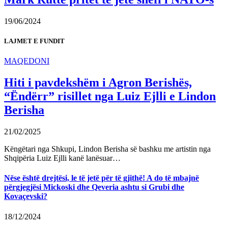
19/06/2024
LAJMET E FUNDIT
MAQEDONI
Hiti i pavdekshëm i Agron Berishës,
“Ëndërr” risillet nga Luiz Ejlli e Lindon
Berisha
21/02/2025
Këngëtari nga Shkupi, Lindon Berisha së bashku me artistin nga
Shqipëria Luiz Ejlli kanë lanësuar…
Nëse është drejtësi, le të jetë për të gjithë! A do të mbajnë
përgjegjësi Mickoski dhe Qeveria ashtu si Grubi dhe
Kovaçevski?
18/12/2024