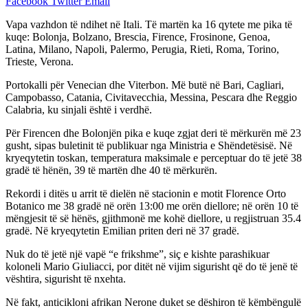
Facebook
Twitter
Email
Vapa vazhdon të ndihet në Itali. Të martën ka 16 qytete me pika të
kuqe: Bolonja, Bolzano, Brescia, Firence, Frosinone, Genoa,
Latina, Milano, Napoli, Palermo, Perugia, Rieti, Roma, Torino,
Trieste, Verona.
Portokalli për Venecian dhe Viterbon. Më butë në Bari, Cagliari,
Campobasso, Catania, Civitavecchia, Messina, Pescara dhe Reggio
Calabria, ku sinjali është i verdhë.
Për Firencen dhe Bolonjën pika e kuqe zgjat deri të mërkurën më 23
gusht, sipas buletinit të publikuar nga Ministria e Shëndetësisë. Në
kryeqytetin toskan, temperatura maksimale e perceptuar do të jetë 38
gradë të hënën, 39 të martën dhe 40 të mërkurën.
Rekordi i ditës u arrit të dielën në stacionin e motit Florence Orto
Botanico me 38 gradë në orën 13:00 me orën diellore; në orën 10 të
mëngjesit të së hënës, gjithmonë me kohë diellore, u regjistruan 35.4
gradë. Në kryeqytetin Emilian priten deri në 37 gradë.
Nuk do të jetë një vapë “e frikshme”, siç e kishte parashikuar
koloneli Mario Giuliacci, por ditët në vijim sigurisht që do të jenë të
vështira, sigurisht të nxehta.
Në fakt, anticikloni afrikan Nerone duket se dëshiron të këmbëngulë