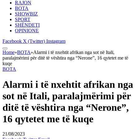
RAJON
BOTA
SHOWBIZ
SPORT
SHËNDETI
OPINIONE
Facebook
X (Twitter)
Instagram
Home
»
BOTA
»
Alarmi i të nxehtit afrikan nga sot në Itali,
paralajmërimi për ditë të vështira nga “Nerone”, 16 qytetet me të
kuqe
BOTA
Alarmi i të nxehtit afrikan nga
sot në Itali, paralajmërimi për
ditë të vështira nga “Nerone”,
16 qytetet me të kuqe
21/08/2023