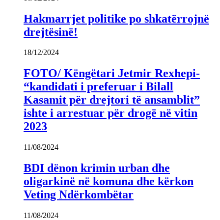
Hakmarrjet politike po shkatërrojnë
drejtësinë!
18/12/2024
FOTO/ Këngëtari Jetmir Rexhepi-
“kandidati i preferuar i Bilall
Kasamit për drejtori të ansamblit”
ishte i arrestuar për drogë në vitin
2023
11/08/2024
BDI dënon krimin urban dhe
oligarkinë në komuna dhe kërkon
Veting Ndërkombëtar
11/08/2024