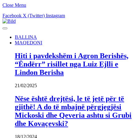
Close Menu
Facebook
X (Twitter)
Instagram
BALLINA
MAQEDONI
Hiti i pavdekshëm i Agron Berishës,
“Ëndërr” risillet nga Luiz Ejlli e
Lindon Berisha
21/02/2025
Nëse është drejtësi, le të jetë për të
gjithë! A do të mbajnë përgjegjësi
Mickoski dhe Qeveria ashtu si Grubi
dhe Kovaçevski?
18/12/2024