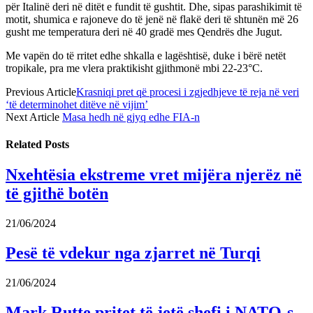
për Italinë deri në ditët e fundit të gushtit. Dhe, sipas parashikimit të
motit, shumica e rajoneve do të jenë në flakë deri të shtunën më 26
gusht me temperatura deri në 40 gradë mes Qendrës dhe Jugut.
Me vapën do të rritet edhe shkalla e lagështisë, duke i bërë netët
tropikale, pra me vlera praktikisht gjithmonë mbi 22-23°C.
Previous Article
Krasniqi pret që procesi i zgjedhjeve të reja në veri
‘të determinohet ditëve në vijim’
Next Article
Masa hedh në gjyq edhe FIA-n
Related
Posts
Nxehtësia ekstreme vret mijëra njerëz në
të gjithë botën
21/06/2024
Pesë të vdekur nga zjarret në Turqi
21/06/2024
Mark Rutte pritet të jetë shefi i NATO-s