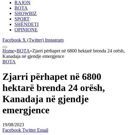
RAJON
BOTA
SHOWBIZ
SPORT
SHËNDETI
OPINIONE
Facebook
X (Twitter)
Instagram
Home
»
BOTA
»
Zjarri përhapet në 6800 hektarë brenda 24 orësh,
Kanadaja në gjendje emergjence
BOTA
Zjarri përhapet në 6800
hektarë brenda 24 orësh,
Kanadaja në gjendje
emergjence
19/08/2023
Facebook
Twitter
Email