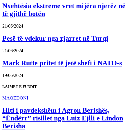
Nxehtësia ekstreme vret mijëra njerëz në
të gjithë botën
21/06/2024
Pesë të vdekur nga zjarret në Turqi
21/06/2024
Mark Rutte pritet të jetë shefi i NATO-s
19/06/2024
LAJMET E FUNDIT
MAQEDONI
Hiti i pavdekshëm i Agron Berishës,
“Ëndërr” risillet nga Luiz Ejlli e Lindon
Berisha