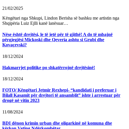
21/02/2025
Këngëtari nga Shkupi, Lindon Berisha së bashku me artistin nga
Shqipëria Luiz Ejlli kanë lanësuar…
Nëse është drejtësi, le të jetë për të gjithë! A do të mbajnë
përgjegjësi Mickoski dhe Qeveria ashtu si Grubi dhe
Kovaçevski?
18/12/2024
Hakmarrjet politike po shkatërrojnë drejtësinë!
18/12/2024
FOTO/ Këngëtari Jetmir Rexhepi- “kandidati i preferuar i
Bilall Kasamit për drejtori të ansamblit” ishte i arrestuar për
drogë në vitin 2023
11/08/2024
BDI dënon krimin urban dhe oligarkinë në komuna dhe
kërkon Veting Ndërkombëtar