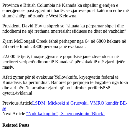
Provinca e British Columbia në Kanada ka shpallur gjendjen e
emergjencës pasi zgjerimi i hartës së zjarreve po shkatërron edhe më
shumë shtëpi në zonën e West Kelowna.
Presidenti David Eby u shpreh se “situata ka përparuar shpejt dhe
ndodhemi në një rrethana tmerrësisht sfiduese në ditët në vazhdim”.
Zjarri McDougall Creek është përhapur nga 64 në 6800 hektarë në
24 orët e fundit. 4800 persona janë evakuaar.
22.000 të tjerë, thuajse gjysma e popullsisë janë zhvendosur në
territoret veriperëndimore të Kanadasë për shkak të një zjarri tjetër
masiv.
Afati zyrtar për të evakuuar Yellowknife, kryeqytetin federal të
Kanadasë, ka përfunduar. Banorët po përpiqen të largohen nga toka
dhe ajri për t’iu arratisur zjarrit që po i afrohet periferisë së
qytetit./tvklan.al
Previous Article
LSDM: Mickoski si Gruevski, VMRO kundër BE-
së
Next Article
“Nuk ka kuptim”, X heq opsionin ‘Block’
Related
Posts