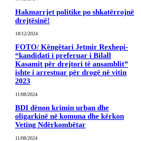
Hakmarrjet politike po shkatërrojnë
drejtësinë!
18/12/2024
FOTO/ Këngëtari Jetmir Rexhepi-
“kandidati i preferuar i Bilall
Kasamit për drejtori të ansamblit”
ishte i arrestuar për drogë në vitin
2023
11/08/2024
BDI dënon krimin urban dhe
oligarkinë në komuna dhe kërkon
Veting Ndërkombëtar
11/08/2024