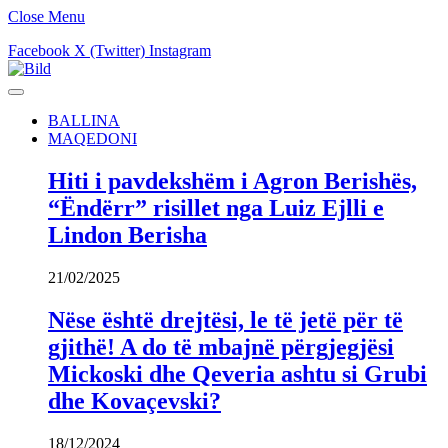
Close Menu
Facebook
X (Twitter)
Instagram
BALLINA
MAQEDONI
Hiti i pavdekshëm i Agron Berishës,
“Ëndërr” risillet nga Luiz Ejlli e
Lindon Berisha
21/02/2025
Nëse është drejtësi, le të jetë për të
gjithë! A do të mbajnë përgjegjësi
Mickoski dhe Qeveria ashtu si Grubi
dhe Kovaçevski?
18/12/2024