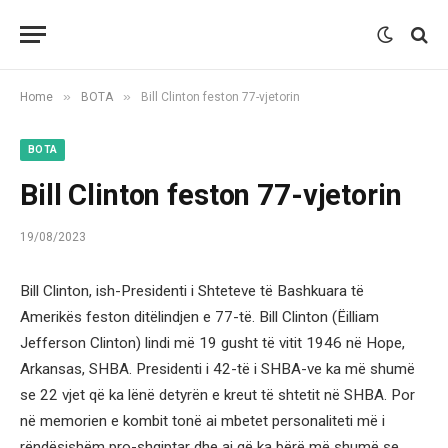
»
»
Home
BOTA
Bill Clinton feston 77-vjetorin
BOTA
Bill Clinton feston 77-vjetorin
19/08/2023
Bill Clinton, ish-Presidenti i Shteteve të Bashkuara të
Amerikës feston ditëlindjen e 77-të. Bill Clinton (Ëilliam
Jefferson Clinton) lindi më 19 gusht të vitit 1946 në Hope,
Arkansas, SHBA. Presidenti i 42-të i SHBA-ve ka më shumë
se 22 vjet që ka lënë detyrën e kreut të shtetit në SHBA. Por
në memorien e kombit tonë ai mbetet personaliteti më i
rëndësishëm pro-shqiptar dhe ai që ka bërë më shumë se