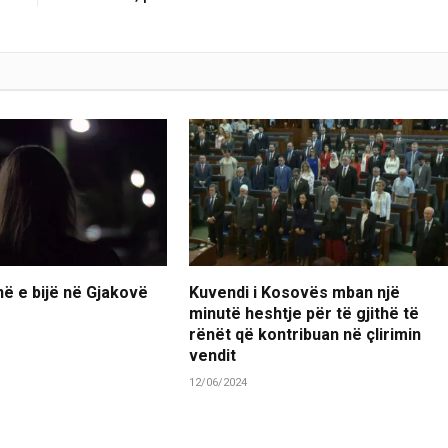
ë e bijë në Gjakovë
Kuvendi i Kosovës mban një
minutë heshtje për të gjithë të
rënët që kontribuan në çlirimin
vendit
12/06/2024