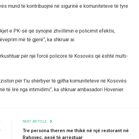
vës mund të kontribuojnë në sigurinë e komuniteteve të tyre
jet e PK-së që synojnë zhvillimin e policimit efektiv,
veprim më të gjerë”, ka shkruar ai.
kushtuar për një forcë policore të Kosovës që është multi-
ziston për t’iu shërbyer të gjitha komuniteteve në Kosovës
jnë të lirë nga intimidimi”, ka shkruar ambasadori Hovenier.
E
NEXT ARTICLE
r
Tre persona theren me thikë në një restorant në
Rahovec, pesë të arrestuar