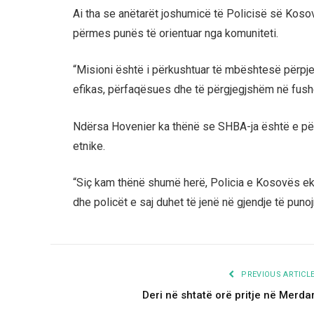
Ai tha se anëtarët joshumicë të Policisë së Koso
përmes punës të orientuar nga komuniteti.
“Misioni është i përkushtuar të mbështesë përpjek
efikas, përfaqësues dhe të përgjegjshëm në fushë
Ndërsa Hovenier ka thënë se SHBA-ja është e për
etnike.
“Siç kam thënë shumë herë, Policia e Kosovës ek
dhe policët e saj duhet të jenë në gjendje të puno
PREVIOUS ARTICL
Deri në shtatë orë pritje në Merda