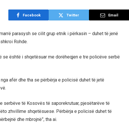
Facebook
Twitter
Email
arrë parasysh se cilit grup etnik i përkasin – duhet të jenë
, shkroi Rohde.
ënë se është i shqetësuar me dorëheqjen e tre policëve serbë
nga afër dhe tha se përbërja e policisë duhet të jetë
vë.
re serbëve të Kosovës të saporekrutuar, pjesëtarëve të
ëto zhvillime shqetësuese. Përbërja e policisë duhet të
ërbejnë dhe mbrojnë”, tha ai.