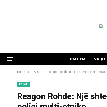
BALLINA
MAQED
»
»
Home
RAJON
Reagon Rohde: Një shteti multi-etnik i nevojit
RAJON
Reagon Rohde: Një shteti
polici multi-etnike