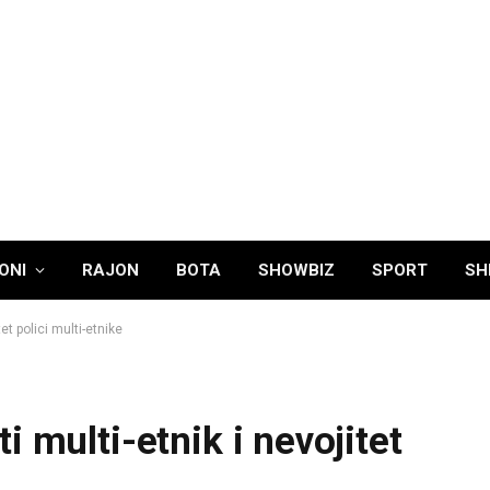
ONI
RAJON
BOTA
SHOWBIZ
SPORT
SH
et polici multi-etnike
 multi-etnik i nevojitet