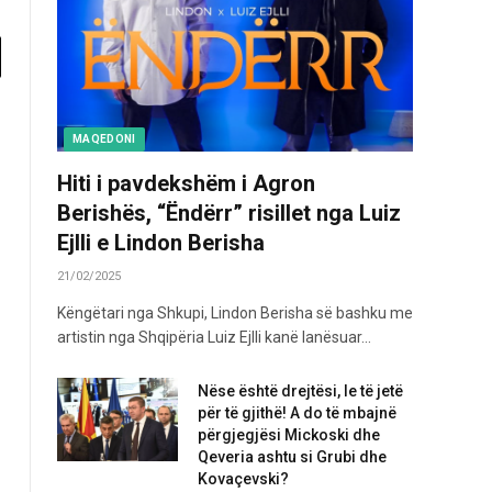
MAQEDONI
Hiti i pavdekshëm i Agron
Berishës, “Ëndërr” risillet nga Luiz
Ejlli e Lindon Berisha
21/02/2025
Këngëtari nga Shkupi, Lindon Berisha së bashku me
artistin nga Shqipëria Luiz Ejlli kanë lanësuar…
Nëse është drejtësi, le të jetë
për të gjithë! A do të mbajnë
përgjegjësi Mickoski dhe
Qeveria ashtu si Grubi dhe
Kovaçevski?