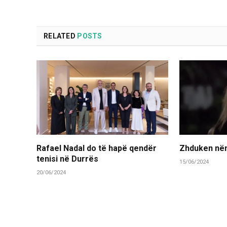
RELATED
POSTS
Rafael Nadal do të hapë qendër
Zhduken nën
tenisi në Durrës
15/06/2024
20/06/2024