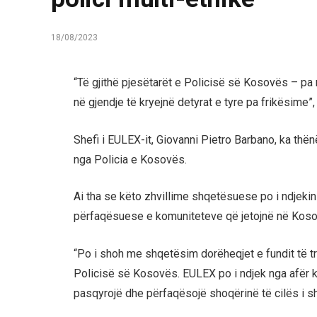
18/08/2023
“Të gjithë pjesëtarët e Policisë së Kosovës – pa m
në gjendje të kryejnë detyrat e tyre pa frikësime”
Shefi i EULEX-it, Giovanni Pietro Barbano, ka th
nga Policia e Kosovës.
Ai tha se këto zhvillime shqetësuese po i ndjekin 
përfaqësuese e komuniteteve që jetojnë në Koso
“Po i shoh me shqetësim dorëheqjet e fundit të t
Policisë së Kosovës. EULEX po i ndjek nga afër k
pasqyrojë dhe përfaqësojë shoqërinë të cilës i sh