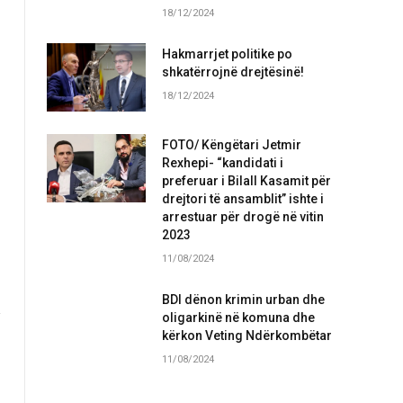
18/12/2024
Hakmarrjet politike po
shkatërrojnë drejtësinë!
18/12/2024
FOTO/ Këngëtari Jetmir
Rexhepi- “kandidati i
preferuar i Bilall Kasamit për
drejtori të ansamblit” ishte i
arrestuar për drogë në vitin
2023
11/08/2024
BDI dënon krimin urban dhe
oligarkinë në komuna dhe
kërkon Veting Ndërkombëtar
11/08/2024