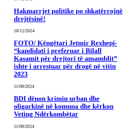
Hakmarrjet politike po shkatërrojnë
drejtësinë!
18/12/2024
FOTO/ Këngëtari Jetmir Rexhepi-
“kandidati i preferuar i Bilall
Kasamit për drejtori të ansamblit”
ishte i arrestuar për drogë në vitin
2023
11/08/2024
BDI dënon krimin urban dhe
oligarkinë në komuna dhe kërkon
Veting Ndërkombëtar
11/08/2024