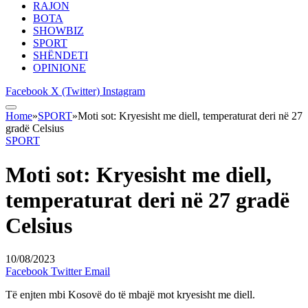
RAJON
BOTA
SHOWBIZ
SPORT
SHËNDETI
OPINIONE
Facebook
X (Twitter)
Instagram
Home
»
SPORT
»
Moti sot: Kryesisht me diell, temperaturat deri në 27
gradë Celsius
SPORT
Moti sot: Kryesisht me diell,
temperaturat deri në 27 gradë
Celsius
10/08/2023
Facebook
Twitter
Email
Të enjten mbi Kosovë do të mbajë mot kryesisht me diell.