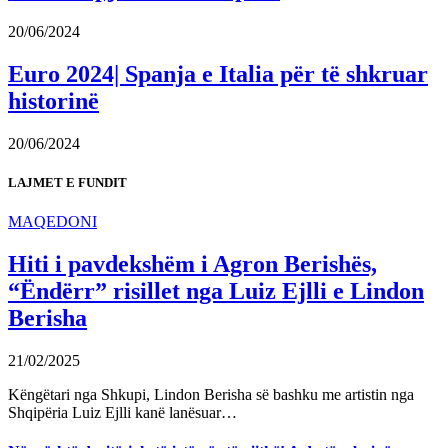
20/06/2024
Euro 2024| Spanja e Italia për të shkruar
historinë
20/06/2024
LAJMET E FUNDIT
MAQEDONI
Hiti i pavdekshëm i Agron Berishës,
“Ëndërr” risillet nga Luiz Ejlli e Lindon
Berisha
21/02/2025
Këngëtari nga Shkupi, Lindon Berisha së bashku me artistin nga
Shqipëria Luiz Ejlli kanë lanësuar…