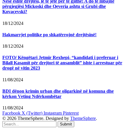
Nëse është drejtësi, le të jetë për të gjithë! A do të mbajnë
përgjegjësi Mickoski dhe Qeveria ashtu si Grubi dhe
Kovaçevski?
18/12/2024
Hakmarrjet politike po shkatërrojnë drejtësinë!
18/12/2024
FOTO/ Këngëtari Jetmir Rexhepi- “kandidati i preferuar i
Bilall Kasamit për drejtori të ansamblit” ishte i arrestuar për
drogë në vitin 2023
11/08/2024
BDI dënon krimin urban dhe oligarkinë në komuna dhe
kërkon Veting Ndërkombëtar
11/08/2024
Facebook
X (Twitter)
Instagram
Pinterest
© 2026 ThemeSphere. Designed by
ThemeSphere
.
Submit