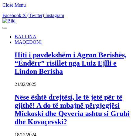
Close Menu
Facebook
X (Twitter)
Instagram
BALLINA
MAQEDONI
Hiti i pavdekshëm i Agron Berishës,
“Ëndërr” risillet nga Luiz Ejlli e
Lindon Berisha
21/02/2025
Nëse është drejtësi, le të jetë për të
gjithë! A do të mbajnë përgjegjësi
Mickoski dhe Qeveria ashtu si Grubi
dhe Kovaçevski?
18/12/2024