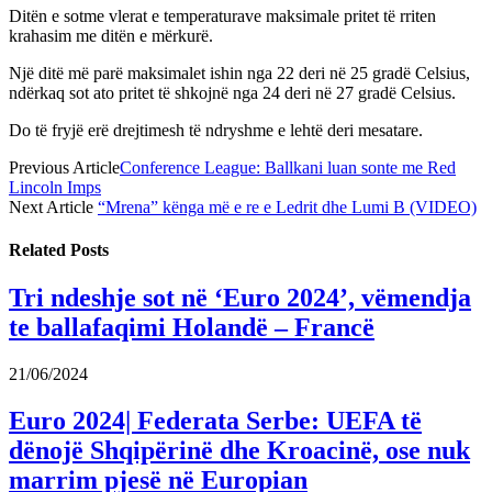
Ditën e sotme vlerat e temperaturave maksimale pritet të rriten
krahasim me ditën e mërkurë.
Një ditë më parë maksimalet ishin nga 22 deri në 25 gradë Celsius,
ndërkaq sot ato pritet të shkojnë nga 24 deri në 27 gradë Celsius.
Do të fryjë erë drejtimesh të ndryshme e lehtë deri mesatare.
Previous Article
Conference League: Ballkani luan sonte me Red
Lincoln Imps
Next Article
“Mrena” kënga më e re e Ledrit dhe Lumi B (VIDEO)
Related
Posts
Tri ndeshje sot në ‘Euro 2024’, vëmendja
te ballafaqimi Holandë – Francë
21/06/2024
Euro 2024| Federata Serbe: UEFA të
dënojë Shqipërinë dhe Kroacinë, ose nuk
marrim pjesë në Europian