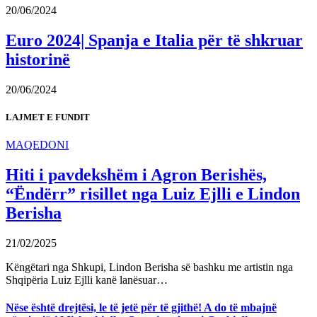
20/06/2024
Euro 2024| Spanja e Italia për të shkruar
historinë
20/06/2024
LAJMET E FUNDIT
MAQEDONI
Hiti i pavdekshëm i Agron Berishës,
“Ëndërr” risillet nga Luiz Ejlli e Lindon
Berisha
21/02/2025
Këngëtari nga Shkupi, Lindon Berisha së bashku me artistin nga
Shqipëria Luiz Ejlli kanë lanësuar…
Nëse është drejtësi, le të jetë për të gjithë! A do të mbajnë