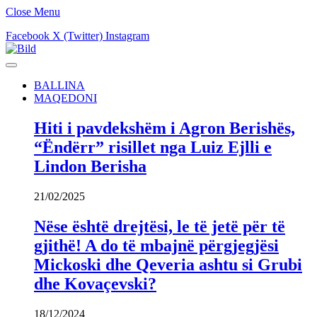
Close Menu
Facebook
X (Twitter)
Instagram
BALLINA
MAQEDONI
Hiti i pavdekshëm i Agron Berishës,
“Ëndërr” risillet nga Luiz Ejlli e
Lindon Berisha
21/02/2025
Nëse është drejtësi, le të jetë për të
gjithë! A do të mbajnë përgjegjësi
Mickoski dhe Qeveria ashtu si Grubi
dhe Kovaçevski?
18/12/2024