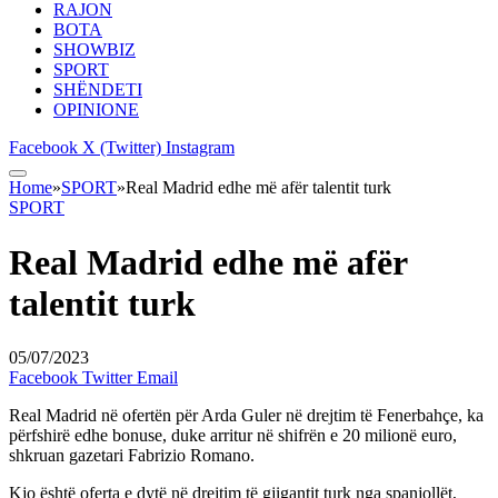
RAJON
BOTA
SHOWBIZ
SPORT
SHËNDETI
OPINIONE
Facebook
X (Twitter)
Instagram
Home
»
SPORT
»
Real Madrid edhe më afër talentit turk
SPORT
Real Madrid edhe më afër
talentit turk
05/07/2023
Facebook
Twitter
Email
Real Madrid në ofertën për Arda Guler në drejtim të Fenerbahçe, ka
përfshirë edhe bonuse, duke arritur në shifrën e 20 milionë euro,
shkruan gazetari Fabrizio Romano.
Kjo është oferta e dytë në drejtim të gjigantit turk nga spanjollët,