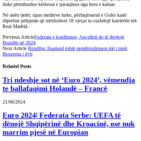
duke përmbushur kërkesat e paraqitura nga hera e kaluar.
Në anën tjetër, sipas medieve turke, përfaqësuesit e Guler kanë
shprehur pëlqimin që mësfushori 18 vjeçar ta vazhdojë karrierën tek
Real Madrid.
Previous Article
Federata e konfirmon, Ançelloti do të drejtojë
Brazilin në 2024
Next Article
Renditja: Haaland është qendërsulmuesi më i mirë,
Benzema i dyti
Related
Posts
Tri ndeshje sot në ‘Euro 2024’, vëmendja
te ballafaqimi Holandë – Francë
21/06/2024
Euro 2024| Federata Serbe: UEFA të
dënojë Shqipërinë dhe Kroacinë, ose nuk
marrim pjesë në Europian