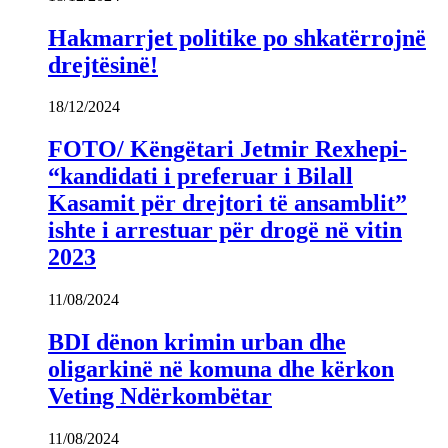
Hakmarrjet politike po shkatërrojnë
drejtësinë!
18/12/2024
FOTO/ Këngëtari Jetmir Rexhepi-
“kandidati i preferuar i Bilall
Kasamit për drejtori të ansamblit”
ishte i arrestuar për drogë në vitin
2023
11/08/2024
BDI dënon krimin urban dhe
oligarkinë në komuna dhe kërkon
Veting Ndërkombëtar
11/08/2024