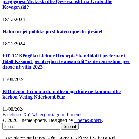
përgjegjësi Mickoski dhe Qeveria ashtu si Grubi dhe
Kovaçevski?
18/12/2024
Hakmarrjet politike po shkatërrojnë drejtësinë!
18/12/2024
FOTO/ Këngëtari Jetmir Rexhepi- “kandidati i preferuar i
Bilall Kasamit për drejtori të ansamblit” ishte i arrestuar për
drogë në vitin 2023
11/08/2024
BDI dënon krimin urban dhe oligarkinë në komuna dhe
kërkon Veting Ndërkombëtar
11/08/2024
Facebook
X (Twitter)
Instagram
Pinterest
© 2026 ThemeSphere. Designed by
ThemeSphere
.
Submit
Type above and press
Enter
to search. Press
Esc
to cancel.