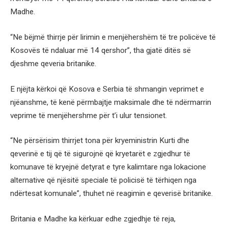
Madhe.
“Ne bëjmë thirrje për lirimin e menjëhershëm të tre policëve të
Kosovës të ndaluar më 14 qershor”, tha gjatë ditës së
djeshme qeveria britanike.
E njëjta kërkoi që Kosova e Serbia të shmangin veprimet e
njëanshme, të kenë përmbajtje maksimale dhe të ndërmarrin
veprime të menjëhershme për t’i ulur tensionet.
“Ne përsërisim thirrjet tona për kryeministrin Kurti dhe
qeverinë e tij që të sigurojnë që kryetarët e zgjedhur të
komunave të kryejnë detyrat e tyre kalimtare nga lokacione
alternative që njësitë speciale të policisë të tërhiqen nga
ndërtesat komunale”, thuhet në reagimin e qeverisë britanike.
Britania e Madhe ka kërkuar edhe zgjedhje të reja,