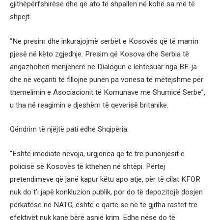
gjithëpërfshirëse dhe që ato të shpallen në kohë sa më të
shpejt.
“Ne presim dhe inkurajojmë serbët e Kosovës që të marrin
pjesë në këto zgjedhje. Presim që Kosova dhe Serbia të
angazhohen menjëherë në Dialogun e lehtësuar nga BE-ja
dhe në veçanti të fillojnë punën pa vonesa të mëtejshme për
themelimin e Asociacionit të Komunave me Shumicë Serbe”,
u tha në reagimin e djeshëm të qeverisë britanike.
Qëndrim të njëjtë pati edhe Shqipëria.
“Është imediate nevoja, urgjenca që të tre punonjësit e
policisë së Kosovës të kthehen në shtëpi. Përtej
pretendimeve që janë kapur këtu apo atje, për të cilat KFOR
nuk do t’i japë konkluzion publik, por do të depozitojë dosjen
përkatëse në NATO, është e qartë se në të gjitha rastet tre
efektivët nuk kanë bërë asnjë krim. Edhe nëse do të