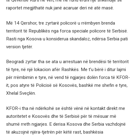
të Qeverisë Kurti në veri, më në fund erdhi një shkëndijë se
raportet megjithatë nuk janë acaruar deri në atë masë.
Më 14 Qershor, tre zyrtarë policorë u rrëmbyen brenda
territorit të Republikës nga forca speciale policore të Serbisë.
Rasti nga Kosova u konsiderua skandaloz, ndërsa Serbia pati
version tjetër.
Beogradi zyrtar tha se ata u arrestuan në brendësi të territorit
të tyre, në një lokacion afër Rashkës. Me t’u bërë i ditur lajmi
për rrëmbimin e tyre, në vend të ngjarjes dolën forca të KFOR-
it, pos atyre të Policisë së Kosovës, bashkë me shefin e tyre,
Xhelal Sveçlën.
KFOR-i tha në ndërkohë se është vënë në kontakt direkt me
autoritetet e Kosovës dhe të Serbisë për të mësuar më
shumë rreth ngjarjes. E derisa Kosova dhe Serbia vazhdojnë
të akuzojnë njëra-tjetrën për këtë rast, bashkësia