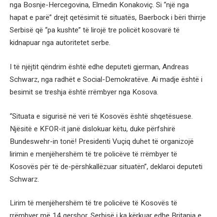
nga Bosnje-Hercegovina, Elmedin Konakoviç. Si “një nga
hapat e parë” drejt qetësimit të situatës, Baerbock i bëri thirrje
Serbisë që “pa kushte” të lirojë tre policët kosovarë të
kidnapuar nga autoritetet serbe.
I të njëjtit qëndrim është edhe deputeti gjerman, Andreas
Schwarz, nga radhët e Social-Demokratëve. Ai madje është i
besimit se treshja është rrëmbyer nga Kosova.
“Situata e sigurisë në veri të Kosovës është shqetësuese.
Njësitë e KFOR-it janë dislokuar këtu, duke përfshirë
Bundeswehr-in tonë! Presidenti Vuçiq duhet të organizojë
lirimin e menjëhershëm të tre policëve të rrëmbyer të
Kosovës për të de-përshkallëzuar situatën”, deklaroi deputeti
Schwarz.
Lirim të menjëhershëm të tre policëve të Kosovës të
rrëmbyer më 14 qershor, Serbisë i ka kërkuar edhe Britania e