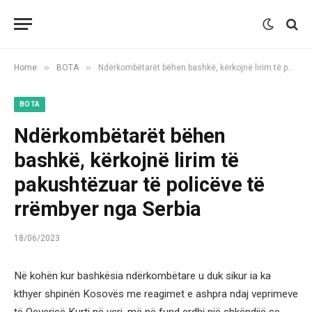
»
»
Home
BOTA
Ndërkombëtarët bëhen bashkë, kërkojnë lirim të pakushtëzuar të policëve të rrëmbyer nga Serbia
BOTA
Ndërkombëtarët bëhen
bashkë, kërkojnë lirim të
pakushtëzuar të policëve të
rrëmbyer nga Serbia
18/06/2023
Në kohën kur bashkësia ndërkombëtare u duk sikur ia ka
kthyer shpinën Kosovës me reagimet e ashpra ndaj veprimeve