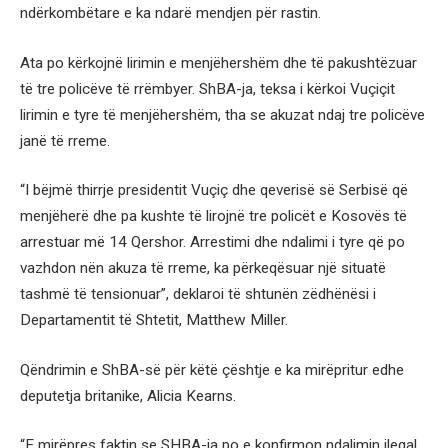
ndërkombëtare e ka ndarë mendjen për rastin.
Ata po kërkojnë lirimin e menjëhershëm dhe të pakushtëzuar
të tre policëve të rrëmbyer. ShBA-ja, teksa i kërkoi Vuçiçit
lirimin e tyre të menjëhershëm, tha se akuzat ndaj tre policëve
janë të rreme.
“I bëjmë thirrje presidentit Vuçiç dhe qeverisë së Serbisë që
menjëherë dhe pa kushte të lirojnë tre policët e Kosovës të
arrestuar më 14 Qershor. Arrestimi dhe ndalimi i tyre që po
vazhdon nën akuza të rreme, ka përkeqësuar një situatë
tashmë të tensionuar”, deklaroi të shtunën zëdhënësi i
Departamentit të Shtetit, Matthew Miller.
Qëndrimin e ShBA-së për këtë çështje e ka mirëpritur edhe
deputetja britanike, Alicia Kearns.
“E mirëpres faktin se SHBA-ja po e konfirmon ndalimin ilegal