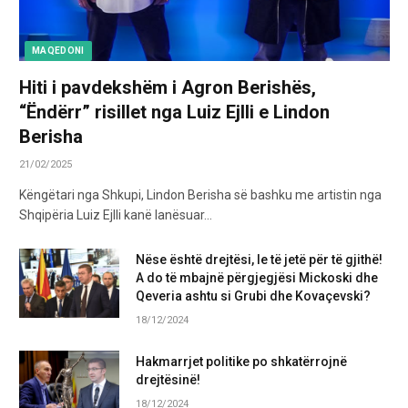
MAQEDONI
Hiti i pavdekshëm i Agron Berishës,
“Ëndërr” risillet nga Luiz Ejlli e Lindon
Berisha
21/02/2025
Këngëtari nga Shkupi, Lindon Berisha së bashku me artistin nga
Shqipëria Luiz Ejlli kanë lanësuar…
Nëse është drejtësi, le të jetë për të gjithë!
A do të mbajnë përgjegjësi Mickoski dhe
Qeveria ashtu si Grubi dhe Kovaçevski?
18/12/2024
Hakmarrjet politike po shkatërrojnë
drejtësinë!
18/12/2024