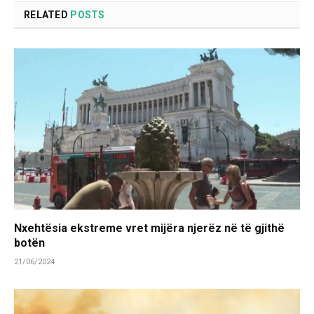
RELATED
POSTS
Nxehtësia ekstreme vret mijëra njerëz në të gjithë
botën
21/06/2024