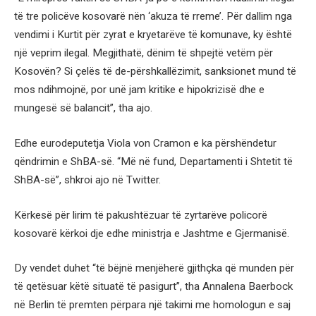
të tre policëve kosovarë nën ‘akuza të rreme’. Për dallim nga
vendimi i Kurtit për zyrat e kryetarëve të komunave, ky është
një veprim ilegal. Megjithatë, dënim të shpejtë vetëm për
Kosovën? Si çelës të de-përshkallëzimit, sanksionet mund të
mos ndihmojnë, por unë jam kritike e hipokrizisë dhe e
mungesë së balancit”, tha ajo.
Edhe eurodeputetja Viola von Cramon e ka përshëndetur
qëndrimin e ShBA-së. “Më në fund, Departamenti i Shtetit të
ShBA-së”, shkroi ajo në Twitter.
Kërkesë për lirim të pakushtëzuar të zyrtarëve policorë
kosovarë kërkoi dje edhe ministrja e Jashtme e Gjermanisë.
Dy vendet duhet “të bëjnë menjëherë gjithçka që munden për
të qetësuar këtë situatë të pasigurt”, tha Annalena Baerbock
në Berlin të premten përpara një takimi me homologun e saj