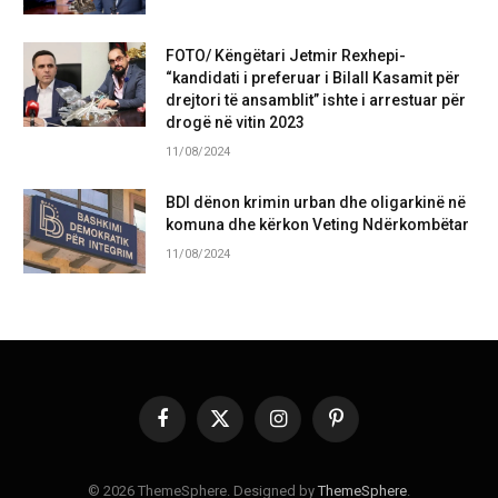
FOTO/ Këngëtari Jetmir Rexhepi-
“kandidati i preferuar i Bilall Kasamit për
drejtori të ansamblit” ishte i arrestuar për
drogë në vitin 2023
11/08/2024
BDI dënon krimin urban dhe oligarkinë në
komuna dhe kërkon Veting Ndërkombëtar
11/08/2024
Facebook
X
Instagram
Pinterest
(Twitter)
© 2026 ThemeSphere. Designed by
ThemeSphere
.