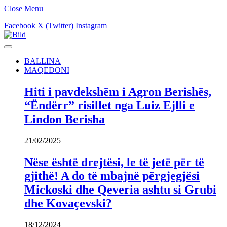
Close Menu
Facebook
X (Twitter)
Instagram
BALLINA
MAQEDONI
Hiti i pavdekshëm i Agron Berishës,
“Ëndërr” risillet nga Luiz Ejlli e
Lindon Berisha
21/02/2025
Nëse është drejtësi, le të jetë për të
gjithë! A do të mbajnë përgjegjësi
Mickoski dhe Qeveria ashtu si Grubi
dhe Kovaçevski?
18/12/2024