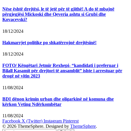
Nëse është drejtësi, le të jetë për të gjithë! A do të mbajnë
përgjegjësi Mickoski dhe Qeveria ashtu si Grubi dhe
Kovaçevski?
18/12/2024
Hakmarrjet politike po shkatërrojnë drejtësinë!
18/12/2024
FOTO/ Këngëtari Jetmir Rexhepi- “kandidati i preferuar i
Bilall Kasamit për drejtori të ansamblit” ishte i arrestuar për
drogë në vitin 2023
11/08/2024
BDI dënon krimin urban dhe oligarkinë në komuna dhe
kërkon Veting Ndërkombëtar
11/08/2024
Facebook
X (Twitter)
Instagram
Pinterest
© 2026 ThemeSphere. Designed by
ThemeSphere
.