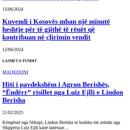
15/06/2024
Kuvendi i Kosovës mban një minutë
heshtje për të gjithë të rënët që
kontribuan në çlirimin vendit
12/06/2024
LAJMET E FUNDIT
MAQEDONI
Hiti i pavdekshëm i Agron Berishës,
“Ëndërr” risillet nga Luiz Ejlli e Lindon
Berisha
21/02/2025
Këngëtari nga Shkupi, Lindon Berisha së bashku me artistin nga
Shqipëria Luiz Ejlli kanë lanësuar…