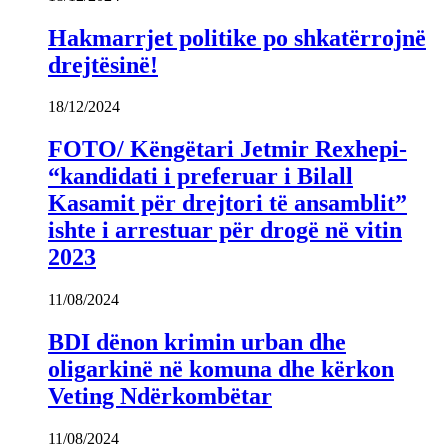
Hakmarrjet politike po shkatërrojnë
drejtësinë!
18/12/2024
FOTO/ Këngëtari Jetmir Rexhepi-
“kandidati i preferuar i Bilall
Kasamit për drejtori të ansamblit”
ishte i arrestuar për drogë në vitin
2023
11/08/2024
BDI dënon krimin urban dhe
oligarkinë në komuna dhe kërkon
Veting Ndërkombëtar
11/08/2024