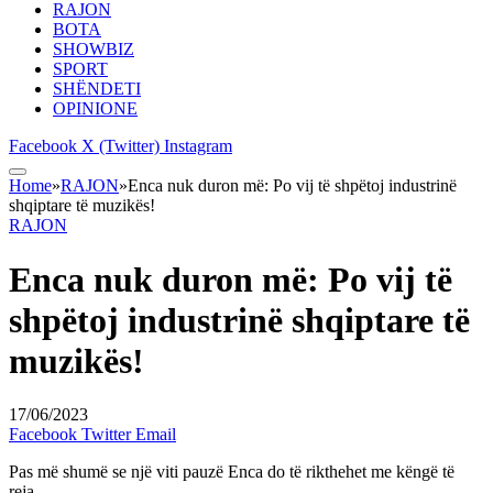
RAJON
BOTA
SHOWBIZ
SPORT
SHËNDETI
OPINIONE
Facebook
X (Twitter)
Instagram
Home
»
RAJON
»
Enca nuk duron më: Po vij të shpëtoj industrinë
shqiptare të muzikës!
RAJON
Enca nuk duron më: Po vij të
shpëtoj industrinë shqiptare të
muzikës!
17/06/2023
Facebook
Twitter
Email
Pas më shumë se një viti pauzë Enca do të rikthehet me këngë të
reja.