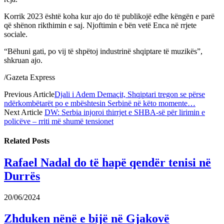
Korrik 2023 është koha kur ajo do të publikojë edhe këngën e parë
që shënon rikthimin e saj. Njoftimin e bën vetë Enca në rrjete
sociale.
“Bëhuni gati, po vij të shpëtoj industrinë shqiptare të muzikës”,
shkruan ajo.
/Gazeta Express
Previous Article
Djali i Adem Demaçit, Shqiptari tregon se përse
ndërkombëtarët po e mbështesin Serbinë në këto momente…
Next Article
DW: Serbia injoroi thirrjet e SHBA-së për lirimin e
policëve – rriti më shumë tensionet
Related
Posts
Rafael Nadal do të hapë qendër tenisi në
Durrës
20/06/2024
Zhduken nënë e bijë në Gjakovë