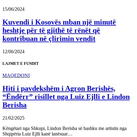
15/06/2024
Kuvendi i Kosovës mban një minutë
heshtje për të gjithë të rënët që
kontribuan në çlirimin vendit
12/06/2024
LAJMET E FUNDIT
MAQEDONI
Hiti i pavdekshëm i Agron Berishës,
“Ëndërr” risillet nga Luiz Ejlli e Lindon
Berisha
21/02/2025
Këngëtari nga Shkupi, Lindon Berisha së bashku me artistin nga
Shqipëria Luiz Ejlli kanë lanësuar…