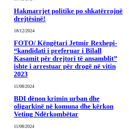
Hakmarrjet politike po shkatërrojnë
drejtësinë!
18/12/2024
FOTO/ Këngëtari Jetmir Rexhepi-
“kandidati i preferuar i Bilall
Kasamit për drejtori të ansamblit”
ishte i arrestuar për drogë në vitin
2023
11/08/2024
BDI dënon krimin urban dhe
oligarkinë në komuna dhe kërkon
Veting Ndërkombëtar
11/08/2024