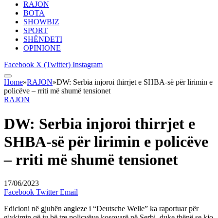
RAJON
BOTA
SHOWBIZ
SPORT
SHËNDETI
OPINIONE
Facebook
X (Twitter)
Instagram
Home
»
RAJON
»
DW: Serbia injoroi thirrjet e SHBA-së për lirimin e
policëve – rriti më shumë tensionet
RAJON
DW: Serbia injoroi thirrjet e
SHBA-së për lirimin e policëve
– rriti më shumë tensionet
17/06/2023
Facebook
Twitter
Email
Edicioni në gjuhën angleze i “Deutsche Welle” ka raportuar për
gjykimin që iu bë tre policvëve kosovarë në Serbi, duke thënë se kjo