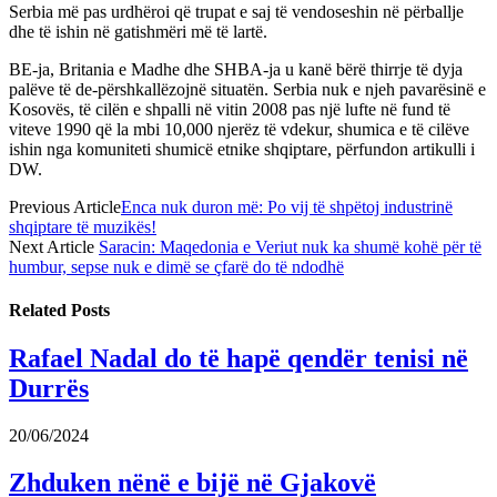
Serbia më pas urdhëroi që trupat e saj të vendoseshin në përballje
dhe të ishin në gatishmëri më të lartë.
BE-ja, Britania e Madhe dhe SHBA-ja u kanë bërë thirrje të dyja
palëve të de-përshkallëzojnë situatën. Serbia nuk e njeh pavarësinë e
Kosovës, të cilën e shpalli në vitin 2008 pas një lufte në fund të
viteve 1990 që la mbi 10,000 njerëz të vdekur, shumica e të cilëve
ishin nga komuniteti shumicë etnike shqiptare, përfundon artikulli i
DW.
Previous Article
Enca nuk duron më: Po vij të shpëtoj industrinë
shqiptare të muzikës!
Next Article
Saracin: Maqedonia e Veriut nuk ka shumë kohë për të
humbur, sepse nuk e dimë se çfarë do të ndodhë
Related
Posts
Rafael Nadal do të hapë qendër tenisi në
Durrës
20/06/2024
Zhduken nënë e bijë në Gjakovë