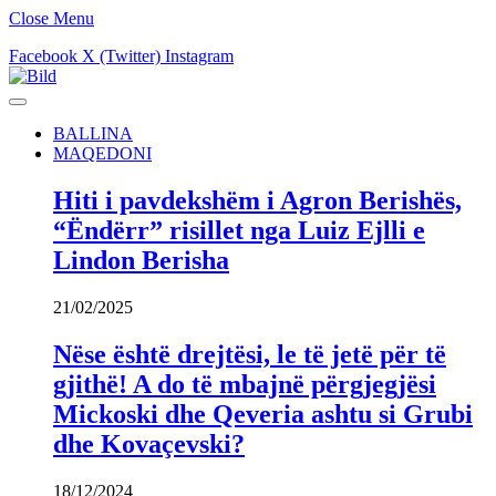
Close Menu
Facebook
X (Twitter)
Instagram
BALLINA
MAQEDONI
Hiti i pavdekshëm i Agron Berishës,
“Ëndërr” risillet nga Luiz Ejlli e
Lindon Berisha
21/02/2025
Nëse është drejtësi, le të jetë për të
gjithë! A do të mbajnë përgjegjësi
Mickoski dhe Qeveria ashtu si Grubi
dhe Kovaçevski?
18/12/2024