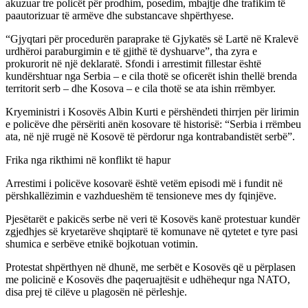
akuzuar tre policët për prodhim, posedim, mbajtje dhe trafikim të
paautorizuar të armëve dhe substancave shpërthyese.
“Gjyqtari për procedurën paraprake të Gjykatës së Lartë në Kralevë
urdhëroi paraburgimin e të gjithë të dyshuarve”, tha zyra e
prokurorit në një deklaratë. Sfondi i arrestimit fillestar është
kundërshtuar nga Serbia – e cila thotë se oficerët ishin thellë brenda
territorit serb – dhe Kosova – e cila thotë se ata ishin rrëmbyer.
Kryeministri i Kosovës Albin Kurti e përshëndeti thirrjen për lirimin
e policëve dhe përsëriti anën kosovare të historisë: “Serbia i rrëmbeu
ata, në një rrugë në Kosovë të përdorur nga kontrabandistët serbë”.
Frika nga rikthimi në konflikt të hapur
Arrestimi i policëve kosovarë është vetëm episodi më i fundit në
përshkallëzimin e vazhdueshëm të tensioneve mes dy fqinjëve.
Pjesëtarët e pakicës serbe në veri të Kosovës kanë protestuar kundër
zgjedhjes së kryetarëve shqiptarë të komunave në qytetet e tyre pasi
shumica e serbëve etnikë bojkotuan votimin.
Protestat shpërthyen në dhunë, me serbët e Kosovës që u përplasen
me policinë e Kosovës dhe paqeruajtësit e udhëhequr nga NATO,
disa prej të cilëve u plagosën në përleshje.