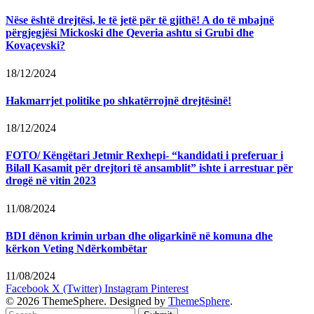
Nëse është drejtësi, le të jetë për të gjithë! A do të mbajnë
përgjegjësi Mickoski dhe Qeveria ashtu si Grubi dhe
Kovaçevski?
18/12/2024
Hakmarrjet politike po shkatërrojnë drejtësinë!
18/12/2024
FOTO/ Këngëtari Jetmir Rexhepi- “kandidati i preferuar i
Bilall Kasamit për drejtori të ansamblit” ishte i arrestuar për
drogë në vitin 2023
11/08/2024
BDI dënon krimin urban dhe oligarkinë në komuna dhe
kërkon Veting Ndërkombëtar
11/08/2024
Facebook
X (Twitter)
Instagram
Pinterest
© 2026 ThemeSphere. Designed by
ThemeSphere
.