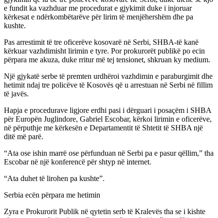
e fundit ka vazhduar me procedurat e gjykimit duke i injoruar
kërkesat e ndërkombëtarëve për lirim të menjëhershëm dhe pa
kushte.
Pas arrestimit të tre oficerëve kosovarë në Serbi, SHBA-të kanë
kërkuar vazhdimisht lirimin e tyre. Por prokurorët publikë po ecin
përpara me akuza, duke rritur më tej tensionet, shkruan ky medium.
Një gjykatë serbe të premten urdhëroi vazhdimin e paraburgimit dhe
hetimit ndaj tre policëve të Kosovës që u arrestuan në Serbi në fillim
të javës.
Hapja e procedurave ligjore erdhi pasi i dërguari i posaçëm i SHBA
për Europën Juglindore, Gabriel Escobar, kërkoi lirimin e oficerëve,
në përputhje me kërkesën e Departamentit të Shtetit të SHBA një
ditë më parë.
“Ata ose ishin marrë ose përfunduan në Serbi pa e pasur qëllim,” tha
Escobar në një konferencë për shtyp në internet.
“Ata duhet të lirohen pa kushte”.
Serbia ecën përpara me hetimin
Zyra e Prokurorit Publik në qytetin serb të Kralevës tha se i kishte