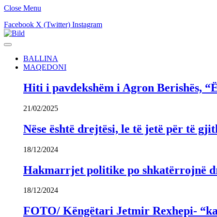
Close Menu
Facebook
X (Twitter)
Instagram
BALLINA
MAQEDONI
Hiti i pavdekshëm i Agron Berishës, “Ë
21/02/2025
Nëse është drejtësi, le të jetë për të 
18/12/2024
Hakmarrjet politike po shkatërrojnë dr
18/12/2024
FOTO/ Këngëtari Jetmir Rexhepi- “kandi