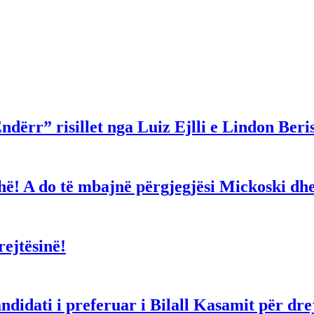
ndërr” risillet nga Luiz Ejlli e Lindon Beri
gjithë! A do të mbajnë përgjegjësi Mickoski 
ejtësinë!
dati i preferuar i Bilall Kasamit për drejt