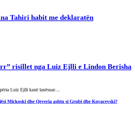
ina Tahiri habit me deklaratën
r” risillet nga Luiz Ejlli e Lindon Berisha
përia Luiz Ejlli kanë lanësuar…
jegjësi Mickoski dhe Qeveria ashtu si Grubi dhe Kovaçevski?