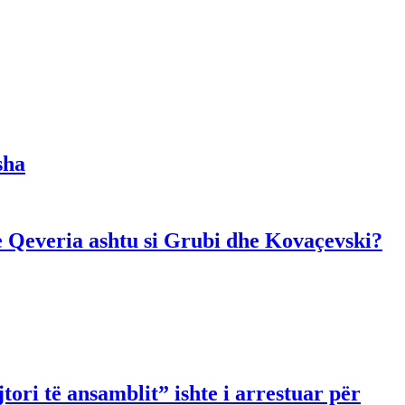
sha
dhe Qeveria ashtu si Grubi dhe Kovaçevski?
ori të ansamblit” ishte i arrestuar për