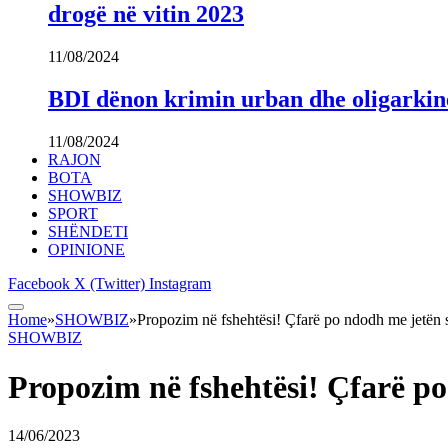
drogë në vitin 2023
11/08/2024
BDI dënon krimin urban dhe oligarki
11/08/2024
RAJON
BOTA
SHOWBIZ
SPORT
SHËNDETI
OPINIONE
Facebook
X (Twitter)
Instagram
Home
»
SHOWBIZ
»
Propozim në fshehtësi! Çfarë po ndodh me jetën 
SHOWBIZ
Propozim në fshehtësi! Çfarë p
14/06/2023