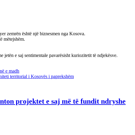
mbyer zemrën është një biznesmen nga Kosova.
 të mëtejshëm.
jetën e saj sentimentale pavarësisht kuriozitetit të ndjekësve.
ninë e madh
niteti territorial i Kosovës i paprekshëm
ton projektet e saj më të fundit ndryshe