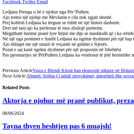
Facebook
Twitter
Email
Ledjana Prenga u bë e njohur nga Për’Puthen.
Ajo tentoi një njohje me Mevlanin e cila nuk zgjati shumë.
Prej kohësh Ledjana ka treguar se është në një histori dashurie.
Deri më tani ajo ka preferuar të mos zbulojë portretin.
Megjithatë burime pranë tyre bëjnë me dije se mashkulli që i ka rrë
Në një nga postimet e fundit Ledjana ka ngritur dyshimet për një hap
Ajo shfaqet me një unazë të veçantë në gishtin e fejesës.
Pozat e saj kanë ngritur dyshimet për një propozim në fshehtësi
Pas pjesmarrjes në PërPuthen Ledjana ka vendosur të jetë hermetike me 
Previous Article
Vajza e Blendi Klosit hap ekspozitë pikture në Brita
Next Article
Ahmeti: Serbia t’i ndalë provokimet, integriteti dhe sovra
Related
Posts
Aktorja e njohur më pranë publikut, prezan
08/06/2024
Tayna thyen heshtjen pas 6 muajsh!