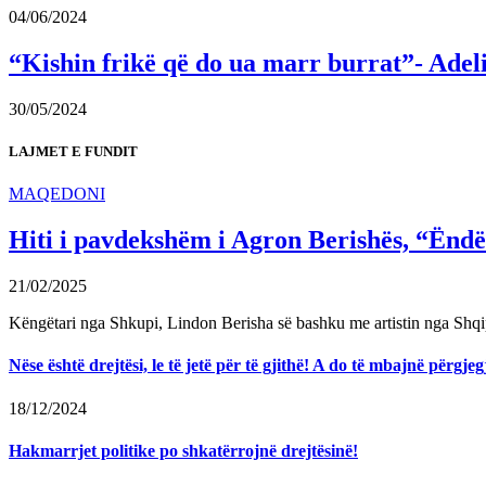
04/06/2024
“Kishin frikë që do ua marr burrat”- Adel
30/05/2024
LAJMET E FUNDIT
MAQEDONI
Hiti i pavdekshëm i Agron Berishës, “Ëndër
21/02/2025
Këngëtari nga Shkupi, Lindon Berisha së bashku me artistin nga Shqi
Nëse është drejtësi, le të jetë për të gjithë! A do të mbajnë përg
18/12/2024
Hakmarrjet politike po shkatërrojnë drejtësinë!