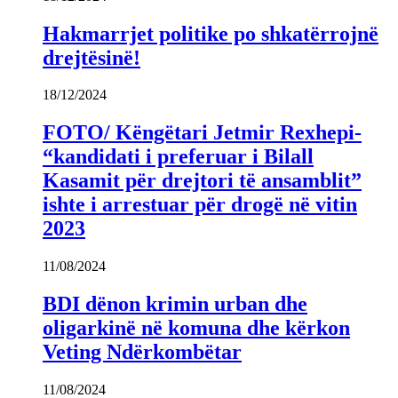
Hakmarrjet politike po shkatërrojnë
drejtësinë!
18/12/2024
FOTO/ Këngëtari Jetmir Rexhepi-
“kandidati i preferuar i Bilall
Kasamit për drejtori të ansamblit”
ishte i arrestuar për drogë në vitin
2023
11/08/2024
BDI dënon krimin urban dhe
oligarkinë në komuna dhe kërkon
Veting Ndërkombëtar
11/08/2024