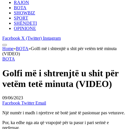
RAJON
BOTA
SHOWBIZ
SPORT
SHËNDETI
OPINIONE
Facebook
X (Twitter)
Instagram
Home
»
BOTA
»
Golfi më i shtrenjtë u shit për vetëm tetë minuta
(VIDEO)
BOTA
Golfi më i shtrenjtë u shit për
vetëm tetë minuta (VIDEO)
09/06/2023
Facebook
Twitter
Email
Një numër i madh i njerëzve në botë janë të pasionuar pas veturave.
Por, ka edhe nga ata që vrapojnë për ta pasur i pari serinë e
preferuar.