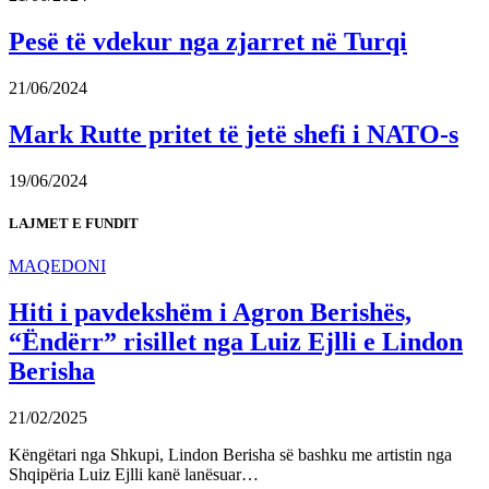
Pesë të vdekur nga zjarret në Turqi
21/06/2024
Mark Rutte pritet të jetë shefi i NATO-s
19/06/2024
LAJMET E FUNDIT
MAQEDONI
Hiti i pavdekshëm i Agron Berishës,
“Ëndërr” risillet nga Luiz Ejlli e Lindon
Berisha
21/02/2025
Këngëtari nga Shkupi, Lindon Berisha së bashku me artistin nga
Shqipëria Luiz Ejlli kanë lanësuar…