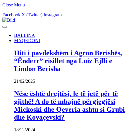
Close Menu
Facebook
X (Twitter)
Instagram
BALLINA
MAQEDONI
Hiti i pavdekshëm i Agron Berishës,
“Ëndërr” risillet nga Luiz Ejlli e
Lindon Berisha
21/02/2025
Nëse është drejtësi, le të jetë për të
gjithë! A do të mbajnë përgjegjësi
Mickoski dhe Qeveria ashtu si Grubi
dhe Kovaçevski?
18/12/2024