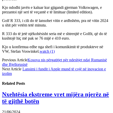
Kjo ndodhi javën e kaluar kur gjigandi gjerman Volkswagen, e
prezantoi një seri të veçantë e të limituar (limited edition).
Golf R 333, i cili do të lansohet vitin e ardhshëm, pra në vitin 2024
u shit për vetëm tetë minuta.
R 333 do të jetë njëkohësisht seria më e shtrenjtë e Golfit, që do të
kushtojë hiç më pak se 76 mijë e 410 euro.
Kjo u konfirmua edhe nga shefi i komunikimit të produkteve në
VW, Stefan Voswinkel.
watch (1)
Previous Article
Kosova nis përgatitjet për ndeshjet ndaj Rumanisë
dhe Bjellorusisë
Next Article
Lansimi i fundit i Apple mund të çojë në inovacion e
izolim
Related
Posts
Nxehtësia ekstreme vret mijëra njerëz në
të gjithë botën
21/06/2024