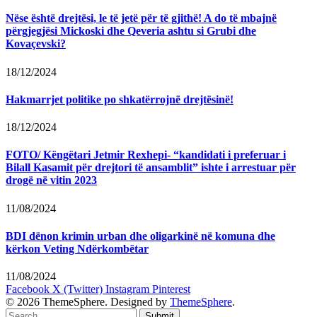
Nëse është drejtësi, le të jetë për të gjithë! A do të mbajnë
përgjegjësi Mickoski dhe Qeveria ashtu si Grubi dhe
Kovaçevski?
18/12/2024
Hakmarrjet politike po shkatërrojnë drejtësinë!
18/12/2024
FOTO/ Këngëtari Jetmir Rexhepi- “kandidati i preferuar i
Bilall Kasamit për drejtori të ansamblit” ishte i arrestuar për
drogë në vitin 2023
11/08/2024
BDI dënon krimin urban dhe oligarkinë në komuna dhe
kërkon Veting Ndërkombëtar
11/08/2024
Facebook
X (Twitter)
Instagram
Pinterest
© 2026 ThemeSphere. Designed by
ThemeSphere
.
Submit