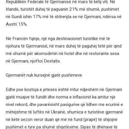
Republikën Federale të Gjermanisë në mars të këtij viti. Në
Irlandë, turistët duhej të paguanin 21% më shumë, pushimet
në Suedi ishin 17% më të shtrenjta se në Gjermani, ndërsa në
Austri 15%.
Në Francën fqinje, një nga destinacionet turistike më të
njohura të Gjermanisë, në mars duhej të paguhej tetë për qind
më shumë për akomodimin në hotel dhe në restorante sesa
në Gjermani, njoftoi Destatis.
Gjermanët nuk kursejnë gjatë pushimeve
Edhe pse kostoja e jetesës është rritur ndjeshëm në Gjermani
gjatë muajve të fundit dhe norma e inflacionit ka arritur një
nivel rekord, dhe pavarësisht pasigurive që lidhen me ecurinë e
mëtejshme të luftës në Ukrainë, shumica e turistëve gjermanë
në këtë sezon veror duan që më në fund (prapë) të shijojnë
pushimet e tyre pa shumë shqetësime. Sipas të dhënave të