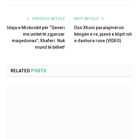
PREVIOUS ARTICLE
NEXT ARTICLE
Ideja e Mickoskit për “Qeveri
Don Xhoni paralajmëron
me unitet të zgjeruar
këngën e re, pjesë e klipit ish
maqedonas”, Xhaferi: Nuk
e dashura ruse (VIDEO)
mund të bëhet!
RELATED
POSTS