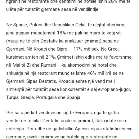
ngrënit në restorante dhe qëndrimi në hotele ishin 28% më të
ulëta për turistët gjermanë sesa në vendlindje.
Në Spanjë, Poloni dhe Republikën Çeke, të njëjtat shërbime
janë paguar mesatarisht 18% më pak në mars të këtij viti
(muaji në të cilin Destatis ka analizuar çmimet) sesa në
Gjermani. Në Kroaci dhe Qipro – 17% më pak. Në Greqi,
kursimet arritën në 21%. Çmimet ishin edhe më të favorshme
në Mal të Zi dhe Rumani – ku akomodimi në hotel dhe
shkuarja në një restorant mund të ishte 46% më lirë se në
Gjermani. Sipas Destatis, Kroacia është një vend më i
shtrenjtë për turistët sesa konkurrentët e saj evropiano-jugor,
Turqia, Greqia, Portugalia dhe Spanja.
Për sa u përket vendeve në jug të Evropës, nga të gjitha
vendet në të cilat Destatis analizoi çmimet, Italia ishte më e
shtrenjta. Por edhe në gadishullin Apenin, sipas statisticienëve
gjermanë, niveli i çmimeve në hotele apo restorante në