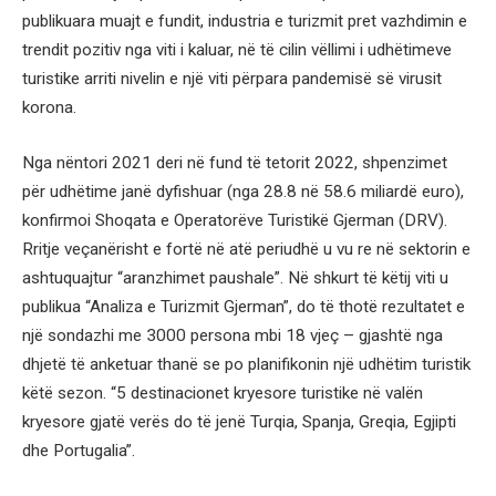
publikuara muajt e fundit, industria e turizmit pret vazhdimin e
trendit pozitiv nga viti i kaluar, në të cilin vëllimi i udhëtimeve
turistike arriti nivelin e një viti përpara pandemisë së virusit
korona.
Nga nëntori 2021 deri në fund të tetorit 2022, shpenzimet
për udhëtime janë dyfishuar (nga 28.8 në 58.6 miliardë euro),
konfirmoi Shoqata e Operatorëve Turistikë Gjerman (DRV).
Rritje veçanërisht e fortë në atë periudhë u vu re në sektorin e
ashtuquajtur “aranzhimet paushale”. Në shkurt të këtij viti u
publikua “Analiza e Turizmit Gjerman”, do të thotë rezultatet e
një sondazhi me 3000 persona mbi 18 vjeç – gjashtë nga
dhjetë të anketuar thanë se po planifikonin një udhëtim turistik
këtë sezon. “5 destinacionet kryesore turistike në valën
kryesore gjatë verës do të jenë Turqia, Spanja, Greqia, Egjipti
dhe Portugalia”.