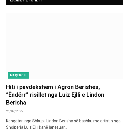
LAJMET E FUNDIT
MAQEDONI
Hiti i pavdekshëm i Agron Berishës,
“Ëndërr” risillet nga Luiz Ejlli e Lindon
Berisha
21/02/2025
Këngëtari nga Shkupi, Lindon Berisha së bashku me artistin nga
Shqipëria Luiz Ejlli kanë lanësuar…