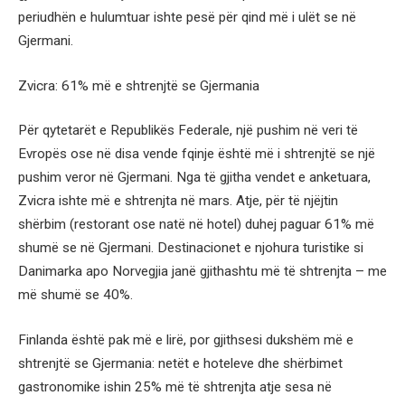
periudhën e hulumtuar ishte pesë për qind më i ulët se në
Gjermani.
Zvicra: 61% më e shtrenjtë se Gjermania
Për qytetarët e Republikës Federale, një pushim në veri të
Evropës ose në disa vende fqinje është më i shtrenjtë se një
pushim veror në Gjermani. Nga të gjitha vendet e anketuara,
Zvicra ishte më e shtrenjta në mars. Atje, për të njëjtin
shërbim (restorant ose natë në hotel) duhej paguar 61% më
shumë se në Gjermani. Destinacionet e njohura turistike si
Danimarka apo Norvegjia janë gjithashtu më të shtrenjta – me
më shumë se 40%.
Finlanda është pak më e lirë, por gjithsesi dukshëm më e
shtrenjtë se Gjermania: netët e hoteleve dhe shërbimet
gastronomike ishin 25% më të shtrenjta atje sesa në