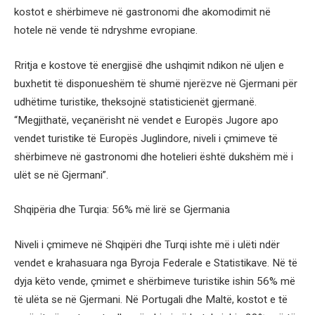
kostot e shërbimeve në gastronomi dhe akomodimit në
hotele në vende të ndryshme evropiane.
Rritja e kostove të energjisë dhe ushqimit ndikon në uljen e
buxhetit të disponueshëm të shumë njerëzve në Gjermani për
udhëtime turistike, theksojnë statisticienët gjermanë.
“Megjithatë, veçanërisht në vendet e Europës Jugore apo
vendet turistike të Europës Juglindore, niveli i çmimeve të
shërbimeve në gastronomi dhe hotelieri është dukshëm më i
ulët se në Gjermani”.
Shqipëria dhe Turqia: 56% më lirë se Gjermania
Niveli i çmimeve në Shqipëri dhe Turqi ishte më i ulëti ndër
vendet e krahasuara nga Byroja Federale e Statistikave. Në të
dyja këto vende, çmimet e shërbimeve turistike ishin 56% më
të ulëta se në Gjermani. Në Portugali dhe Maltë, kostot e të