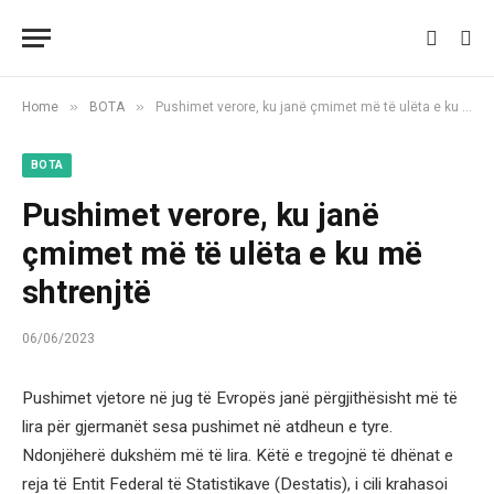
»
»
Home
BOTA
Pushimet verore, ku janë çmimet më të ulëta e ku më shtrenjtë
BOTA
Pushimet verore, ku janë
çmimet më të ulëta e ku më
shtrenjtë
06/06/2023
Pushimet vjetore në jug të Evropës janë përgjithësisht më të
lira për gjermanët sesa pushimet në atdheun e tyre.
Ndonjëherë dukshëm më të lira. Këtë e tregojnë të dhënat e
reja të Entit Federal të Statistikave (Destatis), i cili krahasoi