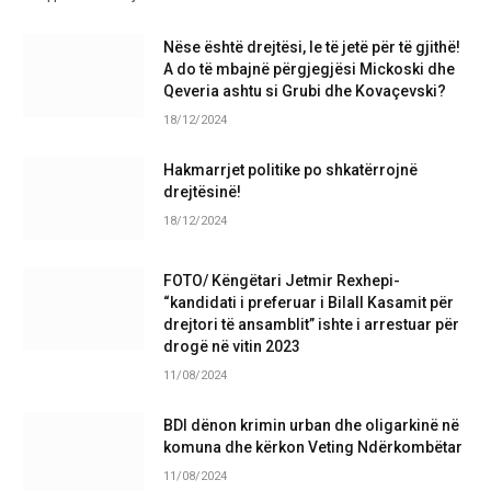
Nëse është drejtësi, le të jetë për të gjithë!
A do të mbajnë përgjegjësi Mickoski dhe
Qeveria ashtu si Grubi dhe Kovaçevski?
18/12/2024
Hakmarrjet politike po shkatërrojnë
drejtësinë!
18/12/2024
FOTO/ Këngëtari Jetmir Rexhepi-
“kandidati i preferuar i Bilall Kasamit për
drejtori të ansamblit” ishte i arrestuar për
drogë në vitin 2023
11/08/2024
BDI dënon krimin urban dhe oligarkinë në
komuna dhe kërkon Veting Ndërkombëtar
11/08/2024