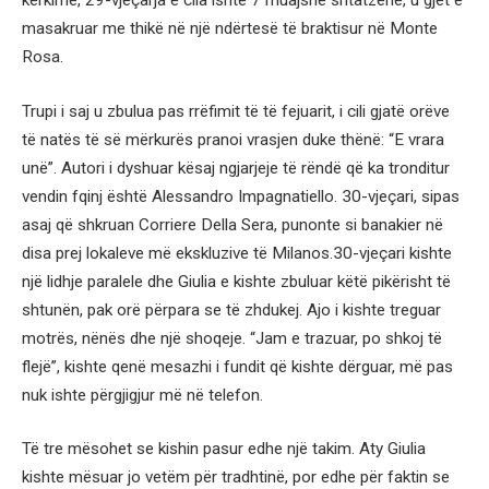
kërkime, 29-vjeçarja e cila ishte 7 muajshe shtatzënë, u gjet e
masakruar me thikë në një ndërtesë të braktisur në Monte
Rosa.
Trupi i saj u zbulua pas rrëfimit të të fejuarit, i cili gjatë orëve
të natës të së mërkurës pranoi vrasjen duke thënë: “E vrara
unë”. Autori i dyshuar kësaj ngjarjeje të rëndë që ka tronditur
vendin fqinj është Alessandro Impagnatiello. 30-vjeçari, sipas
asaj që shkruan Corriere Della Sera, punonte si banakier në
disa prej lokaleve më ekskluzive të Milanos.30-vjeçari kishte
një lidhje paralele dhe Giulia e kishte zbuluar këtë pikërisht të
shtunën, pak orë përpara se të zhdukej. Ajo i kishte treguar
motrës, nënës dhe një shoqeje. “Jam e trazuar, po shkoj të
flejë”, kishte qenë mesazhi i fundit që kishte dërguar, më pas
nuk ishte përgjigjur më në telefon.
Të tre mësohet se kishin pasur edhe një takim. Aty Giulia
kishte mësuar jo vetëm për tradhtinë, por edhe për faktin se