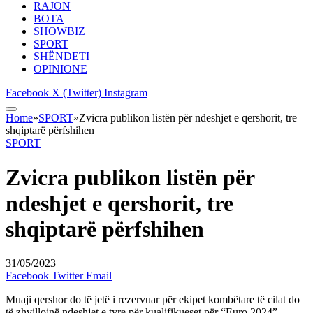
RAJON
BOTA
SHOWBIZ
SPORT
SHËNDETI
OPINIONE
Facebook
X (Twitter)
Instagram
Home
»
SPORT
»
Zvicra publikon listën për ndeshjet e qershorit, tre
shqiptarë përfshihen
SPORT
Zvicra publikon listën për
ndeshjet e qershorit, tre
shqiptarë përfshihen
31/05/2023
Facebook
Twitter
Email
Muaji qershor do të jetë i rezervuar për ekipet kombëtare të cilat do
të zhvillojnë ndeshjet e tyre për kualifikueset për “Euro 2024”.