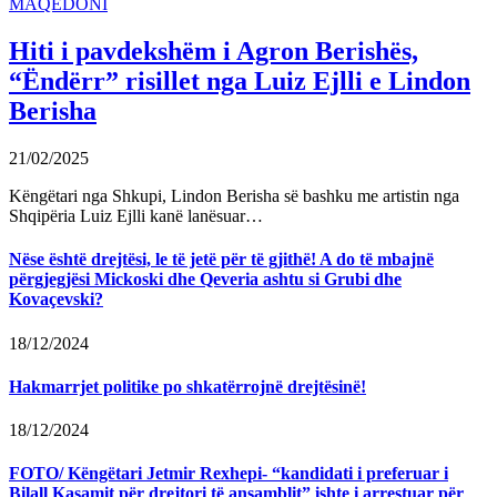
MAQEDONI
Hiti i pavdekshëm i Agron Berishës,
“Ëndërr” risillet nga Luiz Ejlli e Lindon
Berisha
21/02/2025
Këngëtari nga Shkupi, Lindon Berisha së bashku me artistin nga
Shqipëria Luiz Ejlli kanë lanësuar…
Nëse është drejtësi, le të jetë për të gjithë! A do të mbajnë
përgjegjësi Mickoski dhe Qeveria ashtu si Grubi dhe
Kovaçevski?
18/12/2024
Hakmarrjet politike po shkatërrojnë drejtësinë!
18/12/2024
FOTO/ Këngëtari Jetmir Rexhepi- “kandidati i preferuar i
Bilall Kasamit për drejtori të ansamblit” ishte i arrestuar për