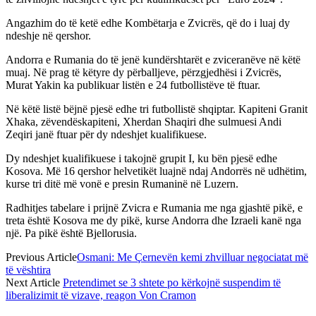
Angazhim do të ketë edhe Kombëtarja e Zvicrës, që do i luaj dy
ndeshje në qershor.
Andorra e Rumania do të jenë kundërshtarët e zviceranëve në këtë
muaj. Në prag të këtyre dy përballjeve, përzgjedhësi i Zvicrës,
Murat Yakin ka publikuar listën e 24 futbollistëve të ftuar.
Në këtë listë bëjnë pjesë edhe tri futbollistë shqiptar. Kapiteni Granit
Xhaka, zëvendëskapiteni, Xherdan Shaqiri dhe sulmuesi Andi
Zeqiri janë ftuar për dy ndeshjet kualifikuese.
Dy ndeshjet kualifikuese i takojnë grupit I, ku bën pjesë edhe
Kosova. Më 16 qershor helvetikët luajnë ndaj Andorrës në udhëtim,
kurse tri ditë më vonë e presin Rumaninë në Luzern.
Radhitjes tabelare i prijnë Zvicra e Rumania me nga gjashtë pikë, e
treta është Kosova me dy pikë, kurse Andorra dhe Izraeli kanë nga
një. Pa pikë është Bjellorusia.
Previous Article
Osmani: Me Çernevën kemi zhvilluar negociatat më
të vështira
Next Article
Pretendimet se 3 shtete po kërkojnë suspendim të
liberalizimit të vizave, reagon Von Cramon