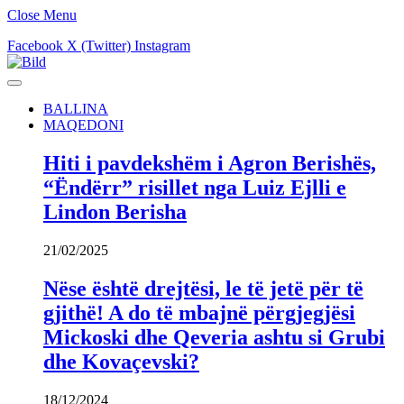
Close Menu
Facebook
X (Twitter)
Instagram
BALLINA
MAQEDONI
Hiti i pavdekshëm i Agron Berishës,
“Ëndërr” risillet nga Luiz Ejlli e
Lindon Berisha
21/02/2025
Nëse është drejtësi, le të jetë për të
gjithë! A do të mbajnë përgjegjësi
Mickoski dhe Qeveria ashtu si Grubi
dhe Kovaçevski?
18/12/2024