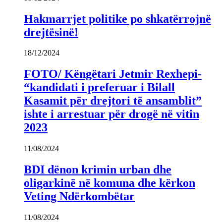
Hakmarrjet politike po shkatërrojnë
drejtësinë!
18/12/2024
FOTO/ Këngëtari Jetmir Rexhepi-
“kandidati i preferuar i Bilall
Kasamit për drejtori të ansamblit”
ishte i arrestuar për drogë në vitin
2023
11/08/2024
BDI dënon krimin urban dhe
oligarkinë në komuna dhe kërkon
Veting Ndërkombëtar
11/08/2024