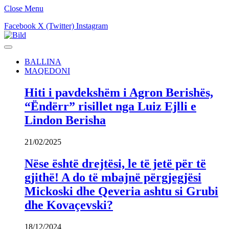
Close Menu
Facebook
X (Twitter)
Instagram
BALLINA
MAQEDONI
Hiti i pavdekshëm i Agron Berishës,
“Ëndërr” risillet nga Luiz Ejlli e
Lindon Berisha
21/02/2025
Nëse është drejtësi, le të jetë për të
gjithë! A do të mbajnë përgjegjësi
Mickoski dhe Qeveria ashtu si Grubi
dhe Kovaçevski?
18/12/2024