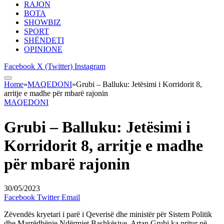
RAJON
BOTA
SHOWBIZ
SPORT
SHËNDETI
OPINIONE
Facebook
X (Twitter)
Instagram
Home
»
MAQEDONI
»
Grubi – Balluku: Jetësimi i Korridorit 8,
arritje e madhe për mbarë rajonin
MAQEDONI
Grubi – Balluku: Jetësimi i
Korridorit 8, arritje e madhe
për mbarë rajonin
30/05/2023
Facebook
Twitter
Email
Zëvendës kryetari i parë i Qeverisë dhe ministër për Sistem Politik
dhe Marrëdhënie Ndërmjet Bashkësive, Artan Grubi ka pritur në