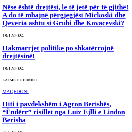
Nëse është drejtësi, le të jetë për të gjithë!
A do të mbajnë përgjegjësi Mickoski dhe
Qeveria ashtu si Grubi dhe Kovaçevski?
18/12/2024
Hakmarrjet politike po shkatërrojnë
drejtësinë!
18/12/2024
LAJMET E FUNDIT
MAQEDONI
Hiti i pavdekshëm i Agron Berishës,
“Ëndërr” risillet nga Luiz Ejlli e Lindon
Berisha