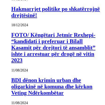
Hakmarrjet politike po shkatërrojnë
drejtësinë!
18/12/2024
FOTO/ Këngëtari Jetmir Rexhepi-
“kandidati i preferuar i Bilall
Kasamit për drejtori të ansamblit”
ishte i arrestuar për drogë në vitin
2023
11/08/2024
BDI dënon krimin urban dhe
oligarkinë në komuna dhe kërkon
Veting Ndërkombëtar
11/08/2024