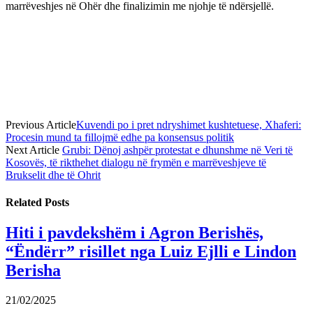
marrëveshjes në Ohër dhe finalizimin me njohje të ndërsjellë.
Previous Article
Kuvendi po i pret ndryshimet kushtetuese, Xhaferi:
Procesin mund ta fillojmë edhe pa konsensus politik
Next Article
Grubi: Dënoj ashpër protestat e dhunshme në Veri të
Kosovës, të rikthehet dialogu në frymën e marrëveshjeve të
Brukselit dhe të Ohrit
Related
Posts
Hiti i pavdekshëm i Agron Berishës,
“Ëndërr” risillet nga Luiz Ejlli e Lindon
Berisha
21/02/2025