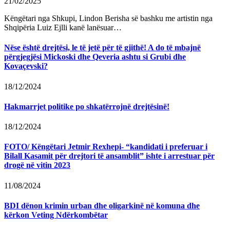
21/02/2025
Këngëtari nga Shkupi, Lindon Berisha së bashku me artistin nga
Shqipëria Luiz Ejlli kanë lanësuar…
Nëse është drejtësi, le të jetë për të gjithë! A do të mbajnë
përgjegjësi Mickoski dhe Qeveria ashtu si Grubi dhe
Kovaçevski?
18/12/2024
Hakmarrjet politike po shkatërrojnë drejtësinë!
18/12/2024
FOTO/ Këngëtari Jetmir Rexhepi- “kandidati i preferuar i
Bilall Kasamit për drejtori të ansamblit” ishte i arrestuar për
drogë në vitin 2023
11/08/2024
BDI dënon krimin urban dhe oligarkinë në komuna dhe
kërkon Veting Ndërkombëtar