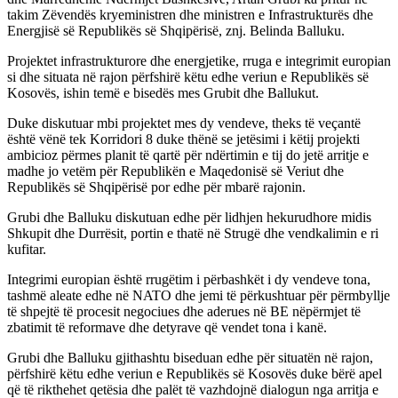
takim Zëvendës kryeministren dhe ministren e Infrastrukturës dhe
Energjisë së Republikës së Shqipërisë, znj. Belinda Balluku.
Projektet infrastrukturore dhe energjetike, rruga e integrimit europian
si dhe situata në rajon përfshirë këtu edhe veriun e Republikës së
Kosovës, ishin temë e bisedës mes Grubit dhe Ballukut.
Duke diskutuar mbi projektet mes dy vendeve, theks të veçantë
është vënë tek Korridori 8 duke thënë se jetësimi i këtij projekti
ambicioz përmes planit të qartë për ndërtimin e tij do jetë arritje e
madhe jo vetëm për Republikën e Maqedonisë së Veriut dhe
Republikës së Shqipërisë por edhe për mbarë rajonin.
Grubi dhe Balluku diskutuan edhe për lidhjen hekurudhore midis
Shkupit dhe Durrësit, portin e thatë në Strugë dhe vendkalimin e ri
kufitar.
Integrimi europian është rrugëtim i përbashkët i dy vendeve tona,
tashmë aleate edhe në NATO dhe jemi të përkushtuar për përmbyllje
të shpejtë të procesit negociues dhe aderues në BE nëpërmjet të
zbatimit të reformave dhe detyrave që vendet tona i kanë.
Grubi dhe Balluku gjithashtu biseduan edhe për situatën në rajon,
përfshirë këtu edhe veriun e Republikës së Kosovës duke bërë apel
që të rikthehet qetësia dhe palët të vazhdojnë dialogun nga arritja e