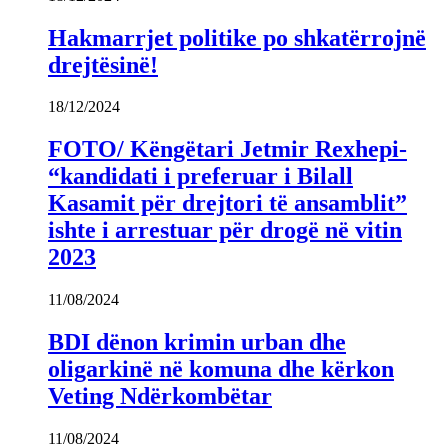
Hakmarrjet politike po shkatërrojnë
drejtësinë!
18/12/2024
FOTO/ Këngëtari Jetmir Rexhepi-
“kandidati i preferuar i Bilall
Kasamit për drejtori të ansamblit”
ishte i arrestuar për drogë në vitin
2023
11/08/2024
BDI dënon krimin urban dhe
oligarkinë në komuna dhe kërkon
Veting Ndërkombëtar
11/08/2024