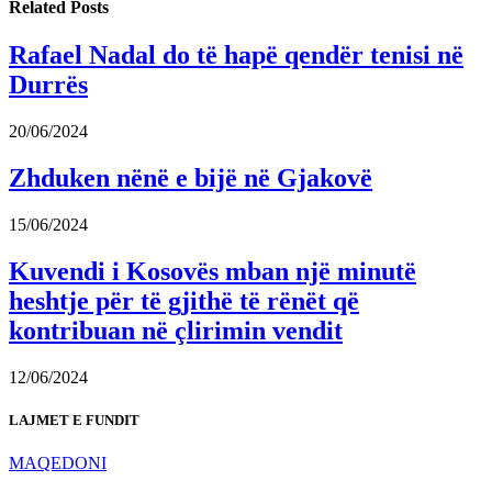
Related
Posts
Rafael Nadal do të hapë qendër tenisi në
Durrës
20/06/2024
Zhduken nënë e bijë në Gjakovë
15/06/2024
Kuvendi i Kosovës mban një minutë
heshtje për të gjithë të rënët që
kontribuan në çlirimin vendit
12/06/2024
LAJMET E FUNDIT
MAQEDONI