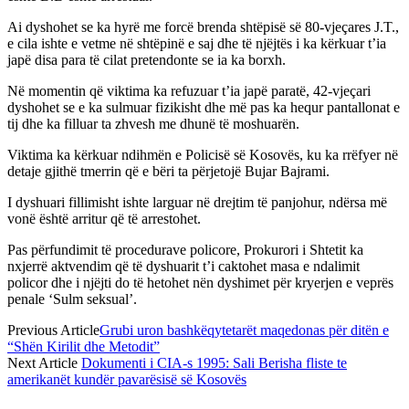
Ai dyshohet se ka hyrë me forcë brenda shtëpisë së 80-vjeçares J.T.,
e cila ishte e vetme në shtëpinë e saj dhe të njëjtës i ka kërkuar t’ia
japë disa para të cilat pretendonte se ia ka borxh.
Në momentin që viktima ka refuzuar t’ia japë paratë, 42-vjeçari
dyshohet se e ka sulmuar fizikisht dhe më pas ka hequr pantallonat e
tij dhe ka filluar ta zhvesh me dhunë të moshuarën.
Viktima ka kërkuar ndihmën e Policisë së Kosovës, ku ka rrëfyer në
detaje gjithë tmerrin që e bëri ta përjetojë Bujar Bajrami.
I dyshuari fillimisht ishte larguar në drejtim të panjohur, ndërsa më
vonë është arritur që të arrestohet.
Pas përfundimit të procedurave policore, Prokurori i Shtetit ka
nxjerrë aktvendim që të dyshuarit t’i caktohet masa e ndalimit
policor dhe i njëjti do të hetohet nën dyshimet për kryerjen e veprës
penale ‘Sulm seksual’.
Previous Article
Grubi uron bashkëqytetarët maqedonas për ditën e
“Shën Kirilit dhe Metodit”
Next Article
Dokumenti i CIA-s 1995: Sali Berisha fliste te
amerikanët kundër pavarësisë së Kosovës