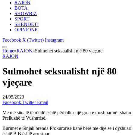
RAJON
BOTA
SHOWBIZ
SPORT
SHËNDETI
OPINIONE
Facebook
X (Twitter)
Instagram
Home
»
RAJON
»
Sulmohet seksualisht një 80 vjeçare
RAJON
Sulmohet seksualisht një 80
vjeçare
24/05/2023
Facebook
Twitter
Email
Me një situatë të rëndë është përballur një grua e moshuar në fshatin
Prelluzhë të Vushtrrisë.
Burimet e Sinjali brenda Prokurorisë kanë bërë me dije se i dyshuari
është B.B është arrestuar.