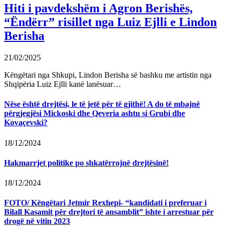
Hiti i pavdekshëm i Agron Berishës,
“Ëndërr” risillet nga Luiz Ejlli e Lindon
Berisha
21/02/2025
Këngëtari nga Shkupi, Lindon Berisha së bashku me artistin nga
Shqipëria Luiz Ejlli kanë lanësuar…
Nëse është drejtësi, le të jetë për të gjithë! A do të mbajnë
përgjegjësi Mickoski dhe Qeveria ashtu si Grubi dhe
Kovaçevski?
18/12/2024
Hakmarrjet politike po shkatërrojnë drejtësinë!
18/12/2024
FOTO/ Këngëtari Jetmir Rexhepi- “kandidati i preferuar i
Bilall Kasamit për drejtori të ansamblit” ishte i arrestuar për
drogë në vitin 2023