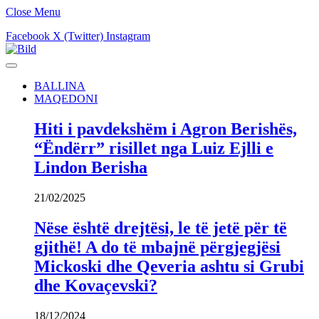
Close Menu
Facebook
X (Twitter)
Instagram
BALLINA
MAQEDONI
Hiti i pavdekshëm i Agron Berishës,
“Ëndërr” risillet nga Luiz Ejlli e
Lindon Berisha
21/02/2025
Nëse është drejtësi, le të jetë për të
gjithë! A do të mbajnë përgjegjësi
Mickoski dhe Qeveria ashtu si Grubi
dhe Kovaçevski?
18/12/2024