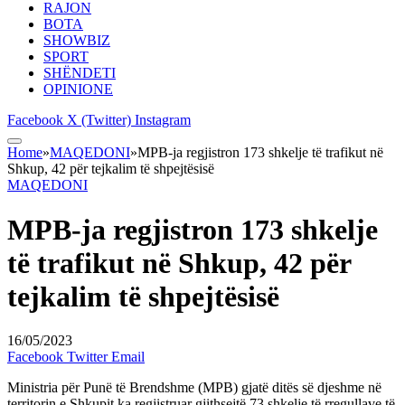
RAJON
BOTA
SHOWBIZ
SPORT
SHËNDETI
OPINIONE
Facebook
X (Twitter)
Instagram
Home
»
MAQEDONI
»
MPB-ja regjistron 173 shkelje të trafikut në
Shkup, 42 për tejkalim të shpejtësisë
MAQEDONI
MPB-ja regjistron 173 shkelje
të trafikut në Shkup, 42 për
tejkalim të shpejtësisë
16/05/2023
Facebook
Twitter
Email
Ministria për Punë të Brendshme (MPB) gjatë ditës së djeshme në
territorin e Shkupit ka regjistruar gjithsejtë 73 shkelje të rregullave të