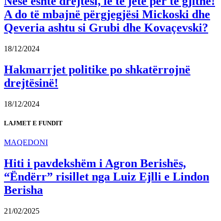
Nëse është drejtësi, le të jetë për të gjithë!
A do të mbajnë përgjegjësi Mickoski dhe
Qeveria ashtu si Grubi dhe Kovaçevski?
18/12/2024
Hakmarrjet politike po shkatërrojnë
drejtësinë!
18/12/2024
LAJMET E FUNDIT
MAQEDONI
Hiti i pavdekshëm i Agron Berishës,
“Ëndërr” risillet nga Luiz Ejlli e Lindon
Berisha
21/02/2025