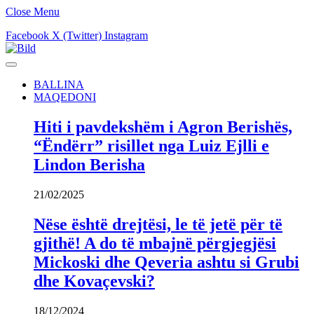
Close Menu
Facebook
X (Twitter)
Instagram
BALLINA
MAQEDONI
Hiti i pavdekshëm i Agron Berishës,
“Ëndërr” risillet nga Luiz Ejlli e
Lindon Berisha
21/02/2025
Nëse është drejtësi, le të jetë për të
gjithë! A do të mbajnë përgjegjësi
Mickoski dhe Qeveria ashtu si Grubi
dhe Kovaçevski?
18/12/2024