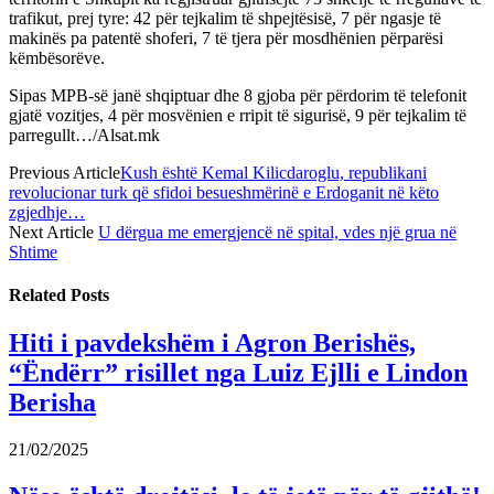
trafikut, prej tyre: 42 për tejkalim të shpejtësisë, 7 për ngasje të
makinës pa patentë shoferi, 7 të tjera për mosdhënien përparësi
këmbësorëve.
Sipas MPB-së janë shqiptuar dhe 8 gjoba për përdorim të telefonit
gjatë vozitjes, 4 për mosvënien e rripit të sigurisë, 9 për tejkalim të
parregullt…/Alsat.mk
Previous Article
Kush është Kemal Kilicdaroglu, republikani
revolucionar turk që sfidoi besueshmërinë e Erdoganit në këto
zgjedhje…
Next Article
U dërgua me emergjencë në spital, vdes një grua në
Shtime
Related
Posts
Hiti i pavdekshëm i Agron Berishës,
“Ëndërr” risillet nga Luiz Ejlli e Lindon
Berisha
21/02/2025