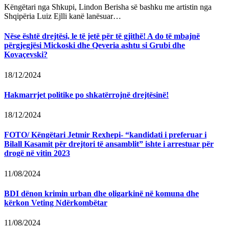
Këngëtari nga Shkupi, Lindon Berisha së bashku me artistin nga
Shqipëria Luiz Ejlli kanë lanësuar…
Nëse është drejtësi, le të jetë për të gjithë! A do të mbajnë
përgjegjësi Mickoski dhe Qeveria ashtu si Grubi dhe
Kovaçevski?
18/12/2024
Hakmarrjet politike po shkatërrojnë drejtësinë!
18/12/2024
FOTO/ Këngëtari Jetmir Rexhepi- “kandidati i preferuar i
Bilall Kasamit për drejtori të ansamblit” ishte i arrestuar për
drogë në vitin 2023
11/08/2024
BDI dënon krimin urban dhe oligarkinë në komuna dhe
kërkon Veting Ndërkombëtar
11/08/2024