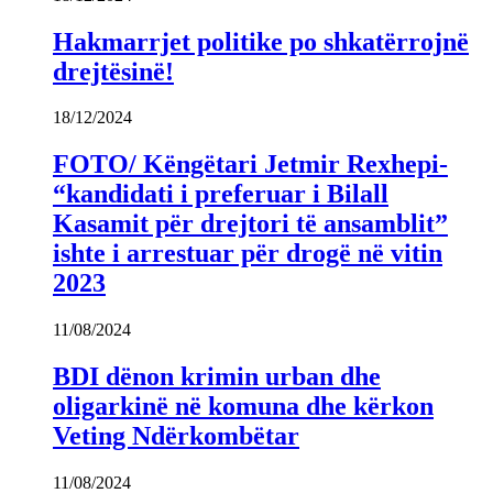
Hakmarrjet politike po shkatërrojnë
drejtësinë!
18/12/2024
FOTO/ Këngëtari Jetmir Rexhepi-
“kandidati i preferuar i Bilall
Kasamit për drejtori të ansamblit”
ishte i arrestuar për drogë në vitin
2023
11/08/2024
BDI dënon krimin urban dhe
oligarkinë në komuna dhe kërkon
Veting Ndërkombëtar
11/08/2024