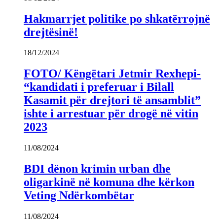
Hakmarrjet politike po shkatërrojnë
drejtësinë!
18/12/2024
FOTO/ Këngëtari Jetmir Rexhepi-
“kandidati i preferuar i Bilall
Kasamit për drejtori të ansamblit”
ishte i arrestuar për drogë në vitin
2023
11/08/2024
BDI dënon krimin urban dhe
oligarkinë në komuna dhe kërkon
Veting Ndërkombëtar
11/08/2024