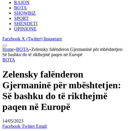
RAJON
BOTA
SHOWBIZ
SPORT
SHËNDETI
OPINIONE
Facebook
X (Twitter)
Instagram
Home
»
BOTA
»
Zelensky falënderon Gjermaninë për mbështetjen:
Së bashku do të rikthejmë paqen në Europë
BOTA
Zelensky falënderon
Gjermaninë për mbështetjen:
Së bashku do të rikthejmë
paqen në Europë
14/05/2023
Facebook
Twitter
Email