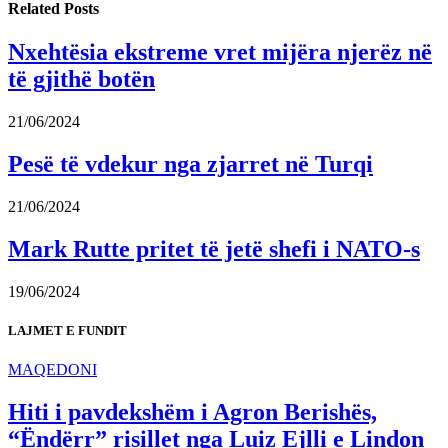
Related
Posts
Nxehtësia ekstreme vret mijëra njerëz në
të gjithë botën
21/06/2024
Pesë të vdekur nga zjarret në Turqi
21/06/2024
Mark Rutte pritet të jetë shefi i NATO-s
19/06/2024
LAJMET E FUNDIT
MAQEDONI
Hiti i pavdekshëm i Agron Berishës,
“Ëndërr” risillet nga Luiz Ejlli e Lindon