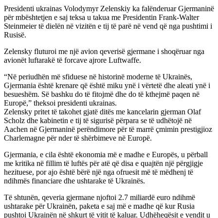
Presidenti ukrainas Volodymyr Zelenskiy ka falënderuar Gjermaninë
për mbështetjen e saj teksa u takua me Presidentin Frank-Walter
Steinmeier të dielën në vizitën e tij të parë në vend që nga pushtimi i
Rusisë.
Zelensky fluturoi me një avion qeverisë gjermane i shoqëruar nga
avionët luftarakë të forcave ajrore Luftwaffe.
“Në periudhën më sfiduese në historinë moderne të Ukrainës,
Gjermania është krenare që është miku ynë i vërtetë dhe aleati ynë i
besueshëm. Së bashku do të fitojmë dhe do të kthejmë paqen në
Europë,” theksoi presidenti ukrainas.
Zelensky pritet të takohet gjatë ditës me kancelarin gjerman Olaf
Scholz dhe kabinetin e tij të sigurisë përpara se të udhëtojë në
Aachen në Gjermaninë perëndimore për të marrë çmimin prestigjioz
Charlemagne për nder të shërbimeve në Europë.
Gjermania, e cila është ekonomia më e madhe e Europës, u përball
me kritika në fillim të luftës për atë që disa e quajtën një përgjigje
hezituese, por ajo është bërë një nga ofruesit më të mëdhenj të
ndihmës financiare dhe ushtarake të Ukrainës.
Të shtunën, qeveria gjermane njoftoi 2.7 miliardë euro ndihmë
ushtarake për Ukrainën, paketa e saj më e madhe që kur Rusia
pushtoi Ukrainën në shkurt të vitit të kaluar. Udhëheqësit e vendit u