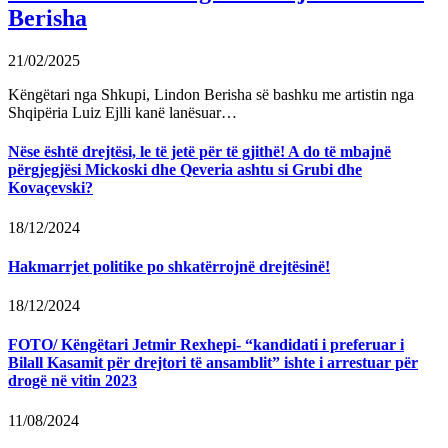
Berisha
21/02/2025
Këngëtari nga Shkupi, Lindon Berisha së bashku me artistin nga
Shqipëria Luiz Ejlli kanë lanësuar…
Nëse është drejtësi, le të jetë për të gjithë! A do të mbajnë
përgjegjësi Mickoski dhe Qeveria ashtu si Grubi dhe
Kovaçevski?
18/12/2024
Hakmarrjet politike po shkatërrojnë drejtësinë!
18/12/2024
FOTO/ Këngëtari Jetmir Rexhepi- “kandidati i preferuar i
Bilall Kasamit për drejtori të ansamblit” ishte i arrestuar për
drogë në vitin 2023
11/08/2024