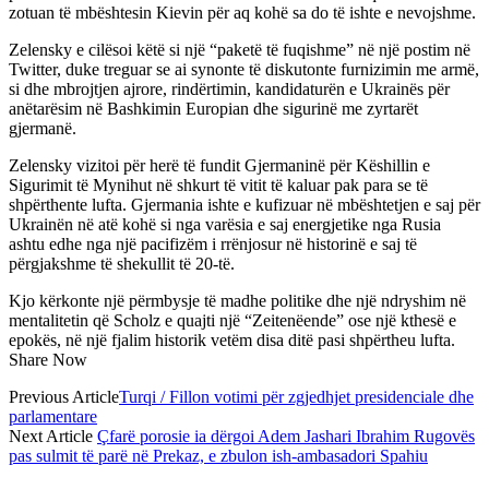
zotuan të mbështesin Kievin për aq kohë sa do të ishte e nevojshme.
Zelensky e cilësoi këtë si një “paketë të fuqishme” në një postim në
Twitter, duke treguar se ai synonte të diskutonte furnizimin me armë,
si dhe mbrojtjen ajrore, rindërtimin, kandidaturën e Ukrainës për
anëtarësim në Bashkimin Europian dhe sigurinë me zyrtarët
gjermanë.
Zelensky vizitoi për herë të fundit Gjermaninë për Këshillin e
Sigurimit të Mynihut në shkurt të vitit të kaluar pak para se të
shpërthente lufta. Gjermania ishte e kufizuar në mbështetjen e saj për
Ukrainën në atë kohë si nga varësia e saj energjetike nga Rusia
ashtu edhe nga një pacifizëm i rrënjosur në historinë e saj të
përgjakshme të shekullit të 20-të.
Kjo kërkonte një përmbysje të madhe politike dhe një ndryshim në
mentalitetin që Scholz e quajti një “Zeitenëende” ose një kthesë e
epokës, në një fjalim historik vetëm disa ditë pasi shpërtheu lufta.
Share Now
Previous Article
Turqi / Fillon votimi për zgjedhjet presidenciale dhe
parlamentare
Next Article
Çfarë porosie ia dërgoi Adem Jashari Ibrahim Rugovës
pas sulmit të parë në Prekaz, e zbulon ish-ambasadori Spahiu