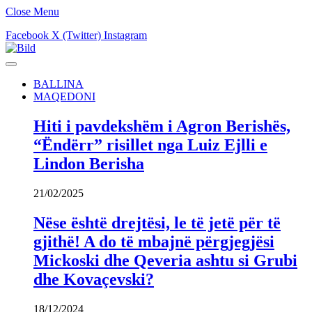
Close Menu
Facebook
X (Twitter)
Instagram
BALLINA
MAQEDONI
Hiti i pavdekshëm i Agron Berishës,
“Ëndërr” risillet nga Luiz Ejlli e
Lindon Berisha
21/02/2025
Nëse është drejtësi, le të jetë për të
gjithë! A do të mbajnë përgjegjësi
Mickoski dhe Qeveria ashtu si Grubi
dhe Kovaçevski?
18/12/2024