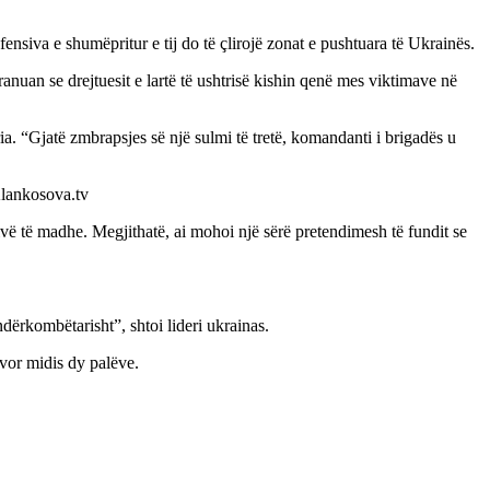
ensiva e shumëpritur e tij do të çlirojë zonat e pushtuara të Ukrainës.
anuan se drejtuesit e lartë të ushtrisë kishin qenë mes viktimave në
ia. “Gjatë zmbrapsjes së një sulmi të tretë, komandanti i brigadës u
Klankosova.tv
vë të madhe. Megjithatë, ai mohoi një sërë pretendimesh të fundit se
ndërkombëtarisht”, shtoi lideri ukrainas.
javor midis dy palëve.