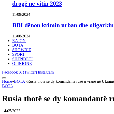
drogë në vitin 2023
11/08/2024
BDI dënon krimin urban dhe oligarki
11/08/2024
RAJON
BOTA
SHOWBIZ
SPORT
SHËNDETI
OPINIONE
Facebook
X (Twitter)
Instagram
Home
»
BOTA
»
Rusia thotë se dy komandantë rusë u vranë në Ukrainë
BOTA
Rusia thotë se dy komandantë r
14/05/2023