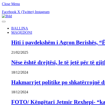
Close Menu
Facebook
X (Twitter)
Instagram
BALLINA
MAQEDONI
Hiti i pavdekshëm i Agron Berishës, “Ë
21/02/2025
Nëse është drejtësi, le të jetë për të 
18/12/2024
Hakmarrjet politike po shkatërrojnë dr
18/12/2024
FOTO/ Këngëtari Jetmir Rexhepi- “kandi