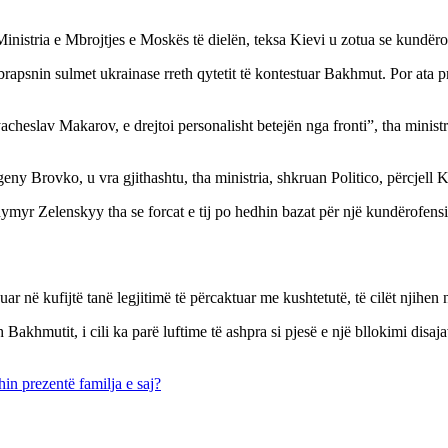
Ministria e Mbrojtjes e Moskës të dielën, teksa Kievi u zotua se kundërof
brapsnin sulmet ukrainase rreth qytetit të kontestuar Bakhmut. Por ata pr
cheslav Makarov, e drejtoi personalisht betejën nga fronti”, tha ministr
eny Brovko, u vra gjithashtu, tha ministria, shkruan Politico, përcjell 
dymyr Zelenskyy tha se forcat e tij po hedhin bazat për një kundërofensi
r në kufijtë tanë legjitimë të përcaktuar me kushtetutë, të cilët njihen 
th Bakhmutit, i cili ka parë luftime të ashpra si pjesë e një bllokimi disa
hin prezentë familja e saj?