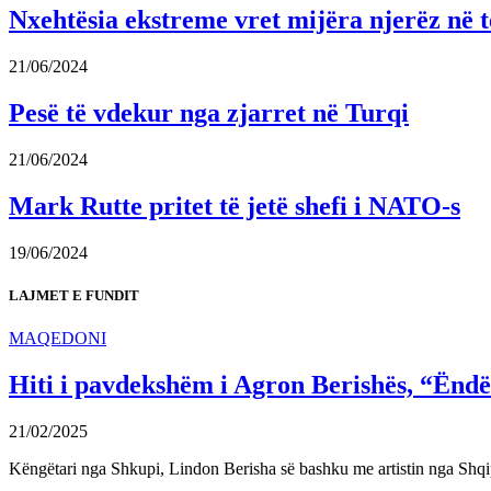
Nxehtësia ekstreme vret mijëra njerëz në t
21/06/2024
Pesë të vdekur nga zjarret në Turqi
21/06/2024
Mark Rutte pritet të jetë shefi i NATO-s
19/06/2024
LAJMET E FUNDIT
MAQEDONI
Hiti i pavdekshëm i Agron Berishës, “Ëndër
21/02/2025
Këngëtari nga Shkupi, Lindon Berisha së bashku me artistin nga Shqi