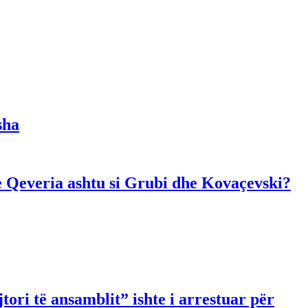
sha
dhe Qeveria ashtu si Grubi dhe Kovaçevski?
ori të ansamblit” ishte i arrestuar për