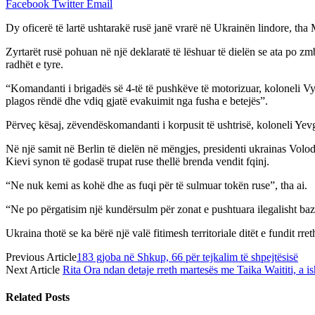
Facebook
Twitter
Email
Dy oficerë të lartë ushtarakë rusë janë vrarë në Ukrainën lindore, tha 
Zyrtarët rusë pohuan në një deklaratë të lëshuar të dielën se ata po zm
radhët e tyre.
“Komandanti i brigadës së 4-të të pushkëve të motorizuar, koloneli Vya
plagos rëndë dhe vdiq gjatë evakuimit nga fusha e betejës”.
Përveç kësaj, zëvendëskomandanti i korpusit të ushtrisë, koloneli Yevg
Në një samit në Berlin të dielën në mëngjes, presidenti ukrainas Volo
Kievi synon të godasë trupat ruse thellë brenda vendit fqinj.
“Ne nuk kemi as kohë dhe as fuqi për të sulmuar tokën ruse”, tha ai.
“Ne po përgatisim një kundërsulm për zonat e pushtuara ilegalisht bazua
Ukraina thotë se ka bërë një valë fitimesh territoriale ditët e fundit rre
Previous Article
183 gjoba në Shkup, 66 për tejkalim të shpejtësisë
Next Article
Rita Ora ndan detaje rreth martesës me Taika Waititi, a is
Related
Posts