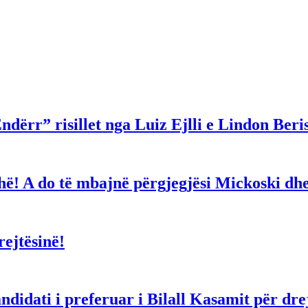
ndërr” risillet nga Luiz Ejlli e Lindon Beri
gjithë! A do të mbajnë përgjegjësi Mickoski 
ejtësinë!
dati i preferuar i Bilall Kasamit për drejt