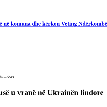
në në komuna dhe kërkon Veting Ndërkombë
n lindore
usë u vranë në Ukrainën lindore