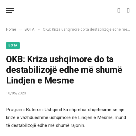
»
»
Home
BOTA
OKB: Kriza ushqimore do ta destabilizojë edhe më shumë Lindjen e Mesme
BOTA
OKB: Kriza ushqimore do ta
destabilizojë edhe më shumë
Lindjen e Mesme
10/05/2023
Programi Botëror i Ushqimit ka shprehur shqetësime se një
krizë e vazhdueshme ushqimore në Lindjen e Mesme, mund
të destabilizojë edhe më shumë rajonin.