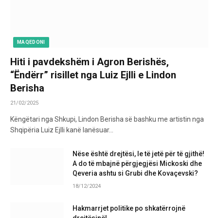
MAQEDONI
Hiti i pavdekshëm i Agron Berishës,
“Ëndërr” risillet nga Luiz Ejlli e Lindon
Berisha
21/02/2025
Këngëtari nga Shkupi, Lindon Berisha së bashku me artistin nga
Shqipëria Luiz Ejlli kanë lanësuar…
Nëse është drejtësi, le të jetë për të gjithë!
A do të mbajnë përgjegjësi Mickoski dhe
Qeveria ashtu si Grubi dhe Kovaçevski?
18/12/2024
Hakmarrjet politike po shkatërrojnë
drejtësinë!