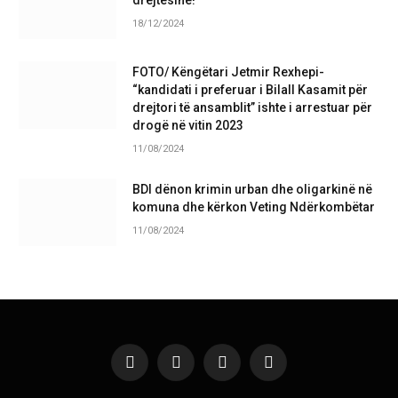
18/12/2024
FOTO/ Këngëtari Jetmir Rexhepi-
“kandidati i preferuar i Bilall Kasamit për
drejtori të ansamblit” ishte i arrestuar për
drogë në vitin 2023
11/08/2024
BDI dënon krimin urban dhe oligarkinë në
komuna dhe kërkon Veting Ndërkombëtar
11/08/2024
Facebook
X
Instagram
Pinterest
(Twitter)