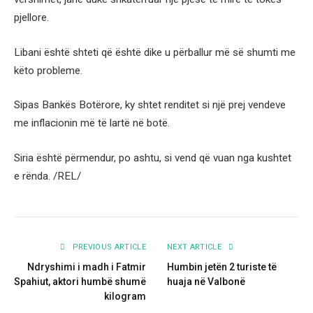
pjellore.
Libani është shteti që është dike u përballur më së shumti me
këto probleme.
Sipas Bankës Botërore, ky shtet renditet si një prej vendeve
me inflacionin më të lartë në botë.
Siria është përmendur, po ashtu, si vend që vuan nga kushtet
e rënda. /REL/
PREVIOUS ARTICLE
NEXT ARTICLE
Ndryshimi i madh i Fatmir
Humbin jetën 2 turiste të
Spahiut, aktori humbë shumë
huaja në Valbonë
kilogram