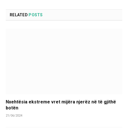
RELATED
POSTS
Nxehtësia ekstreme vret mijëra njerëz në të gjithë
botën
21/06/2024