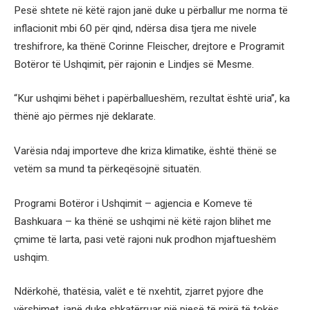
Pesë shtete në këtë rajon janë duke u përballur me norma të
inflacionit mbi 60 për qind, ndërsa disa tjera me nivele
treshifrore, ka thënë Corinne Fleischer, drejtore e Programit
Botëror të Ushqimit, për rajonin e Lindjes së Mesme.
“Kur ushqimi bëhet i papërballueshëm, rezultat është uria”, ka
thënë ajo përmes një deklarate.
Varësia ndaj importeve dhe kriza klimatike, është thënë se
vetëm sa mund ta përkeqësojnë situatën.
Programi Botëror i Ushqimit – agjencia e Komeve të
Bashkuara – ka thënë se ushqimi në këtë rajon blihet me
çmime të larta, pasi vetë rajoni nuk prodhon mjaftueshëm
ushqim.
Ndërkohë, thatësia, valët e të nxehtit, zjarret pyjore dhe
vërshimet, janë duke shkatërruar një pjesë të mirë të tokës