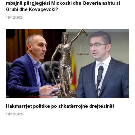
mbajnë përgjegjësi Mickoski dhe Qeveria ashtu si
Grubi dhe Kovaçevski?
18/12/2024
Hakmarrjet politike po shkatërrojnë drejtësinë!
18/12/2024