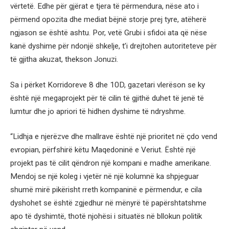
vërtetë. Edhe për gjërat e tjera të përmendura, nëse ato i
përmend opozita dhe mediat bëjnë storje prej tyre, atëherë
ngjason se është ashtu. Por, vetë Grubi i sfidoi ata që nëse
kanë dyshime për ndonjë shkelje, t’i drejtohen autoriteteve për
të gjitha akuzat, thekson Jonuzi.
Sa i përket Korridoreve 8 dhe 10D, gazetari vlerëson se ky
është një megaprojekt për të cilin të gjithë duhet të jenë të
lumtur dhe jo apriori të hidhen dyshime të ndryshme.
“Lidhja e njerëzve dhe mallrave është një prioritet në çdo vend
evropian, përfshirë këtu Maqedoninë e Veriut. Është një
projekt pas të cilit qëndron një kompani e madhe amerikane.
Mendoj se një koleg i vjetër në një kolumnë ka shpjeguar
shumë mirë pikërisht rreth kompaninë e përmendur, e cila
dyshohet se është zgjedhur në mënyrë të papërshtatshme
apo të dyshimtë, thotë njohësi i situatës në bllokun politik