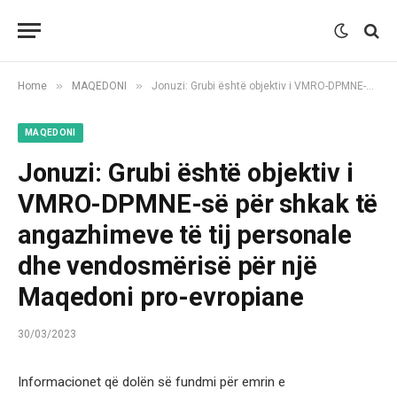
»
»
Home
MAQEDONI
Jonuzi: Grubi është objektiv i VMRO-DPMNE-së për shkak të angazhimeve të tij personale dhe vendosmërisë për një Maqedoni pro-evropiane
MAQEDONI
Jonuzi: Grubi është objektiv i
VMRO-DPMNE-së për shkak të
angazhimeve të tij personale
dhe vendosmërisë për një
Maqedoni pro-evropiane
30/03/2023
Informacionet që dolën së fundmi për emrin e