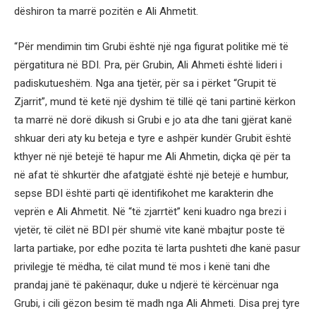
dëshiron ta marrë pozitën e Ali Ahmetit.
“Për mendimin tim Grubi është një nga figurat politike më të
përgatitura në BDI. Pra, për Grubin, Ali Ahmeti është lideri i
padiskutueshëm. Nga ana tjetër, për sa i përket “Grupit të
Zjarrit”, mund të ketë një dyshim të tillë që tani partinë kërkon
ta marrë në dorë dikush si Grubi e jo ata dhe tani gjërat kanë
shkuar deri aty ku beteja e tyre e ashpër kundër Grubit është
kthyer në një betejë të hapur me Ali Ahmetin, diçka që për ta
në afat të shkurtër dhe afatgjatë është një betejë e humbur,
sepse BDI është parti që identifikohet me karakterin dhe
veprën e Ali Ahmetit. Në “të zjarrtët” keni kuadro nga brezi i
vjetër, të cilët në BDI për shumë vite kanë mbajtur poste të
larta partiake, por edhe pozita të larta pushteti dhe kanë pasur
privilegje të mëdha, të cilat mund të mos i kenë tani dhe
prandaj janë të pakënaqur, duke u ndjerë të kërcënuar nga
Grubi, i cili gëzon besim të madh nga Ali Ahmeti. Disa prej tyre