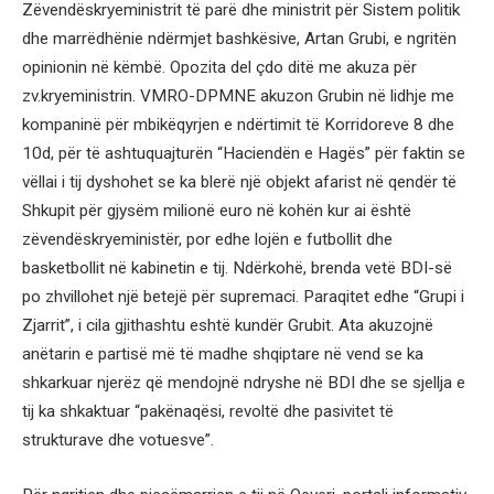
Zëvendëskryeministrit të parë dhe ministrit për Sistem politik
dhe marrëdhënie ndërmjet bashkësive, Artan Grubi, e ngritën
opinionin në këmbë. Opozita del çdo ditë me akuza për
zv.kryeministrin. VMRO-DPMNE akuzon Grubin në lidhje me
kompaninë për mbikëqyrjen e ndërtimit të Korridoreve 8 dhe
10d, për të ashtuquajturën “Haciendën e Hagës” për faktin se
vëllai i tij dyshohet se ka blerë një objekt afarist në qendër të
Shkupit për gjysëm milionë euro në kohën kur ai është
zëvendëskryeministër, por edhe lojën e futbollit dhe
basketbollit në kabinetin e tij. Ndërkohë, brenda vetë BDI-së
po zhvillohet një betejë për supremaci. Paraqitet edhe “Grupi i
Zjarrit”, i cila gjithashtu eshtë kundër Grubit. Ata akuzojnë
anëtarin e partisë më të madhe shqiptare në vend se ka
shkarkuar njerëz që mendojnë ndryshe në BDI dhe se sjellja e
tij ka shkaktuar “pakënaqësi, revoltë dhe pasivitet të
strukturave dhe votuesve”.