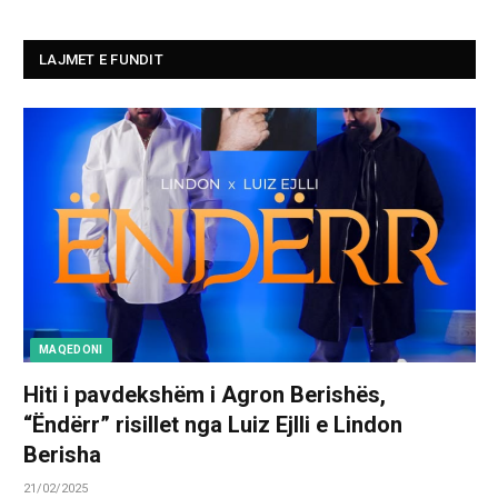
LAJMET E FUNDIT
MAQEDONI
Hiti i pavdekshëm i Agron Berishës,
“Ëndërr” risillet nga Luiz Ejlli e Lindon
Berisha
21/02/2025