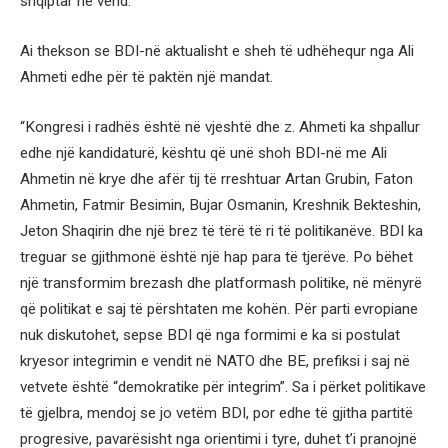
shqiptar në vend.
Ai thekson se BDI-në aktualisht e sheh të udhëhequr nga Ali
Ahmeti edhe për të paktën një mandat.
“Kongresi i radhës është në vjeshtë dhe z. Ahmeti ka shpallur
edhe një kandidaturë, kështu që unë shoh BDI-në me Ali
Ahmetin në krye dhe afër tij të rreshtuar Artan Grubin, Faton
Ahmetin, Fatmir Besimin, Bujar Osmanin, Kreshnik Bekteshin,
Jeton Shaqirin dhe një brez të tërë të ri të politikanëve. BDI ka
treguar se gjithmonë është një hap para të tjerëve. Po bëhet
një transformim brezash dhe platformash politike, në mënyrë
që politikat e saj të përshtaten me kohën. Për parti evropiane
nuk diskutohet, sepse BDI që nga formimi e ka si postulat
kryesor integrimin e vendit në NATO dhe BE, prefiksi i saj në
vetvete është “demokratike për integrim”. Sa i përket politikave
të gjelbra, mendoj se jo vetëm BDI, por edhe të gjitha partitë
progresive, pavarësisht nga orientimi i tyre, duhet t’i pranojnë