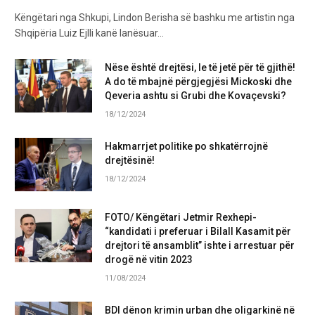
Këngëtari nga Shkupi, Lindon Berisha së bashku me artistin nga
Shqipëria Luiz Ejlli kanë lanësuar…
Nëse është drejtësi, le të jetë për të gjithë!
A do të mbajnë përgjegjësi Mickoski dhe
Qeveria ashtu si Grubi dhe Kovaçevski?
18/12/2024
Hakmarrjet politike po shkatërrojnë
drejtësinë!
18/12/2024
FOTO/ Këngëtari Jetmir Rexhepi-
“kandidati i preferuar i Bilall Kasamit për
drejtori të ansamblit” ishte i arrestuar për
drogë në vitin 2023
11/08/2024
BDI dënon krimin urban dhe oligarkinë në