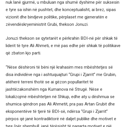
nuk lanë gjurmë, u mbuluan nga shumë dyshime për suksesin
e tyre sa ishin në pushtet, dhe konceptualisht, ai brez, sipas
vizionit dhe bindjeve politike, përplaset me gjeneratën e
zëvendëskryeministrit Grubi, thekson Jonuzi.
Jonuzi thekson se qytetarët e përkrahin BDI-në për shkak të
liderit të tyre Ali Ahmeti, e më pas edhe për shkak të politikave
që zbaton kjo parti.
“Nëse dëshironi të bëni një krahasim mes mbështetjes së
disa individëve nga i ashtuquajturi “Grupi i Zjarrit” me Grubin,
atëherë terreni thotë se ai gëzon popullaritet të
jashtëzakonshëm nga Kumanova në Strugë. Nëse e
lokalizojmë mbështetjen në Shkup, edhe aty u dëshmua se
shumica qëndron pas Ali Ahmetit, pra pas Artan Grubit dhe
eksponentëve të tjerë të BDI-së, ndërsa “Grupi i Zjarrit”
përpos që janë kontradiktorë në daljet publike dhe motivet e
tyre (për shembull, janë tërësisht të paqarta motivet e një