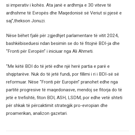
si imperativ i kohës. Ata janë e ardhmja e 30 viteve të
ardhshme të Evropës dhe Maqedonisë së Veriut si pjesë e
saj”,thekson Jonuzi.
Nëse bëhet fjalë për zgjedhjet parlamentare të vitit 2024,
bashkëbiseduesi ndan besimin se do të fitojnë BDI-ja dhe
“Fronti për Evropën” i iniciuar nga Ali Ahmeti.
“Me këtë BDI do të jetë edhe një herë partia e parë e
shqiptarëve. Nuk do të jetë fundi, por fillimi i ri i BDI-së së
reformuar. Nëse “Fronti për Europën” pranohet edhe nga
partitë progresive të maqedonasve, mendoj se fitorja do të
jetë e trefishtë, fiton BDI, ASH, LSDM, por edhe vetë shteti
për shkak të përcaktimit strategjik pro-evropian dhe
proamerikan, analizon gazetari.