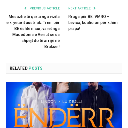
PREVIOUS ARTICLE
NEXT ARTICLE
Mesazhe të qarta nga vizita
Rruga për BE: VMRO –
e kryetarit austriak: Treni për
Levica, koalicion për kthim
BE është nisur, varet nga
prapa!
Maqedonia e Veriut se sa
shpejt do të arrijë në
Bruksel!
RELATED
POSTS