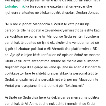
Për ngritjen dhe pjesëmarrjen e tij në Qeveri, portali informativ
Lokalno.mk
ka biseduar me gazetarin shumëvjeçar dhe
njohësin e situatës në bllokun politik shqiptar, Destan Jonuzi.
“Nuk më kujtohet Maqedonia e Veriut të ketë pasur një
person të tillë në postin e zëvendëskryeministrit që është kaq i
përkushtuar në punën e tij. Mendoj se Grubi është i fuqishëm
për shkak të pozitës së tij në ekzekutiv dhe vendosmërisë së
tij për të zbatuar politikat e Ali Ahmetit dhe platformën e BDI-
së. Ajo që e krijon këtë konfuzion në opinion është se tashmë
Grubi ka filluar të shfaqet më shumë në media dhe sulmohet
fuqishëm nga disa qarqe në vend që janë në anën e kundërt të
politikave zyrtare të shtetit, pra për shkak të personalitetit të
Grubit, angazhimet dhe përcaktimet e tij për një Maqedoni të
Veriut pro-evropiane, thotë Jonuzi për “lokalno.mk”.
Ai thotë se Grubi disa herë ka deklaruar se merret me politikë
për shkak të Ali Ahmetit dhe nuk është i mendimit se Grubi