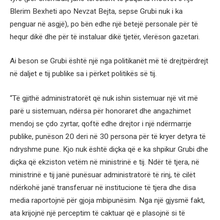
Blerim Bexheti apo Nevzat Bejta, sepse Grubi nuk i ka
penguar në asgjë), po bën edhe një betejë personale për të
hequr dikë dhe për të instaluar dikë tjetër, vlerëson gazetari.
Ai beson se Grubi është një nga politikanët më të drejtpërdrejt
në daljet e tij publike sa i përket politikës së tij.
“Të gjithë administratorët që nuk ishin sistemuar një vit më
parë u sistemuan, ndërsa për honoraret dhe angazhimet
mendoj se çdo zyrtar, qoftë edhe drejtor i një ndërmarrje
publike, punëson 20 deri në 30 persona për të kryer detyra të
ndryshme pune. Kjo nuk është diçka që e ka shpikur Grubi dhe
diçka që ekziston vetëm në ministrinë e tij. Ndër të tjera, në
ministrinë e tij janë punësuar administratorë të rinj, të cilët
ndërkohë janë transferuar në institucione të tjera dhe disa
media raportojnë për gjoja mbipunësim. Nga një gjysmë fakt,
ata krijojnë një perceptim të caktuar që e plasojnë si të