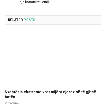
një komuniteti etnik
RELATED
POSTS
Nxehtësia ekstreme vret mijëra njerëz në të gjithë
botën
21/06/2024