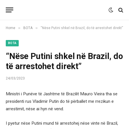
»
»
Home
BOTA
“Nëse Putini shkel në Brazil, do të arrestohet direkt”
BOTA
“Nëse Putini shkel në Brazil, do
të arrestohet direkt”
24/03/2023
Ministri i Punëve të Jashtme të Brazilit Mauro Vieira tha se
presidenti rus Vladimir Putin do të përballet me rrezikun e
arrestimit, nëse ai hyn në vend.
I pyetur nëse Putini mund të arrestohej nëse vinte në Brazil,