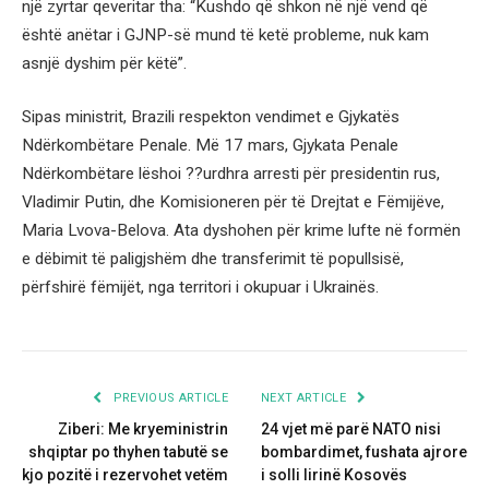
një zyrtar qeveritar tha: “Kushdo që shkon në një vend që
është anëtar i GJNP-së mund të ketë probleme, nuk kam
asnjë dyshim për këtë”.
Sipas ministrit, Brazili respekton vendimet e Gjykatës
Ndërkombëtare Penale. Më 17 mars, Gjykata Penale
Ndërkombëtare lëshoi ??urdhra arresti për presidentin rus,
Vladimir Putin, dhe Komisioneren për të Drejtat e Fëmijëve,
Maria Lvova-Belova. Ata dyshohen për krime lufte në formën
e dëbimit të paligjshëm dhe transferimit të popullsisë,
përfshirë fëmijët, nga territori i okupuar i Ukrainës.
PREVIOUS ARTICLE
NEXT ARTICLE
Ziberi: Me kryeministrin
24 vjet më parë NATO nisi
shqiptar po thyhen tabutë se
bombardimet, fushata ajrore
kjo pozitë i rezervohet vetëm
i solli lirinë Kosovës