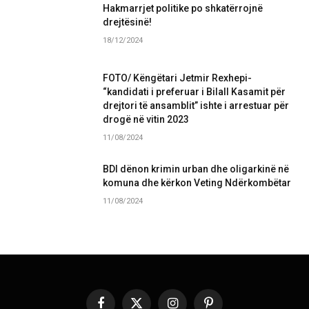
Hakmarrjet politike po shkatërrojnë
drejtësinë!
18/12/2024
FOTO/ Këngëtari Jetmir Rexhepi-
“kandidati i preferuar i Bilall Kasamit për
drejtori të ansamblit” ishte i arrestuar për
drogë në vitin 2023
11/08/2024
BDI dënon krimin urban dhe oligarkinë në
komuna dhe kërkon Veting Ndërkombëtar
11/08/2024
Facebook
X
Instagram
Pinterest