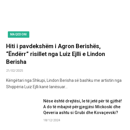
MAQEDONI
Hiti i pavdekshëm i Agron Berishës,
“Ëndërr” risillet nga Luiz Ejlli e Lindon
Berisha
21/02/2025
Këngëtari nga Shkupi, Lindon Berisha së bashku me artistin nga
Shqipëria Luiz Ejlli kanë lanësuar…
Nëse është drejtësi, le të jetë për të gjithë!
A do të mbajnë përgjegjësi Mickoski dhe
Qeveria ashtu si Grubi dhe Kovaçevski?
18/12/2024