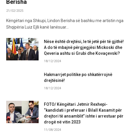
Berisha
21/02/2025
Këngëtari nga Shkupi, Lindon Berisha së bashku me artistin nga
Shqipëria Luiz Ejlli kanë lanësuar…
Nëse është drejtësi, le të jetë për të gjithë!
A do të mbajnë përgjegjësi Mickoski dhe
Qeveria ashtu si Grubi dhe Kovaçevski?
18/12/2024
Hakmarrjet politike po shkatërrojnë
drejtësinë!
18/12/2024
FOTO/ Këngëtari Jetmir Rexhepi-
“kandidati i preferuar i Bilall Kasamit për
drejtori të ansamblit” ishte i arrestuar për
drogë në vitin 2023
11/08/2024