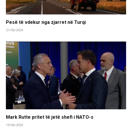
Pesë të vdekur nga zjarret në Turqi
21/06/2024
Mark Rutte pritet të jetë shefi i NATO-s
19/06/2024