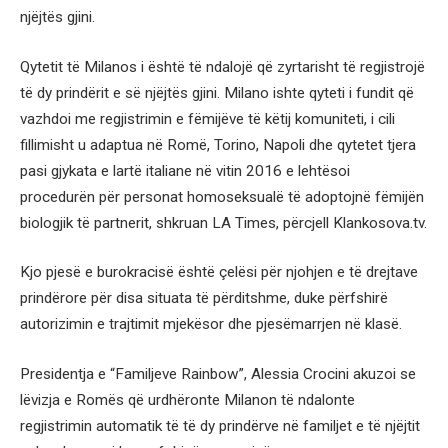
njëjtës gjini.
Qytetit të Milanos i është të ndalojë që zyrtarisht të regjistrojë
të dy prindërit e së njëjtës gjini. Milano ishte qyteti i fundit që
vazhdoi me regjistrimin e fëmijëve të këtij komuniteti, i cili
fillimisht u adaptua në Romë, Torino, Napoli dhe qytetet tjera
pasi gjykata e lartë italiane në vitin 2016 e lehtësoi
procedurën për personat homoseksualë të adoptojnë fëmijën
biologjik të partnerit, shkruan LA Times, përcjell Klankosova.tv.
Kjo pjesë e burokracisë është çelësi për njohjen e të drejtave
prindërore për disa situata të përditshme, duke përfshirë
autorizimin e trajtimit mjekësor dhe pjesëmarrjen në klasë.
Presidentja e “Familjeve Rainbow”, Alessia Crocini akuzoi se
lëvizja e Romës që urdhëronte Milanon të ndalonte
regjistrimin automatik të të dy prindërve në familjet e të njëjtit