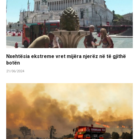
Nxehtësia ekstreme vret mijëra njerëz në të gjithë
botën
21/06/2024