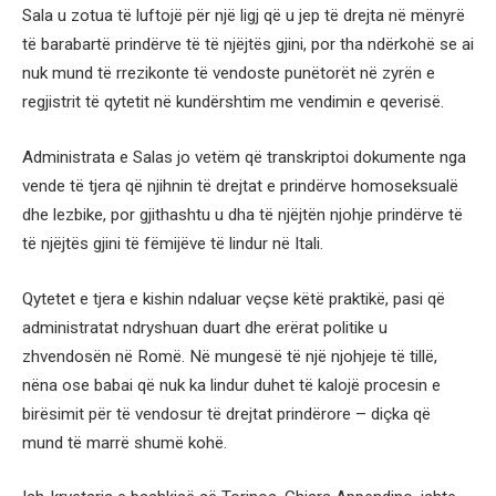
Sala u zotua të luftojë për një ligj që u jep të drejta në mënyrë
të barabartë prindërve të të njëjtës gjini, por tha ndërkohë se ai
nuk mund të rrezikonte të vendoste punëtorët në zyrën e
regjistrit të qytetit në kundërshtim me vendimin e qeverisë.
Administrata e Salas jo vetëm që transkriptoi dokumente nga
vende të tjera që njihnin të drejtat e prindërve homoseksualë
dhe lezbike, por gjithashtu u dha të njëjtën njohje prindërve të
të njëjtës gjini të fëmijëve të lindur në Itali.
Qytetet e tjera e kishin ndaluar veçse këtë praktikë, pasi që
administratat ndryshuan duart dhe erërat politike u
zhvendosën në Romë. Në mungesë të një njohjeje të tillë,
nëna ose babai që nuk ka lindur duhet të kalojë procesin e
birësimit për të vendosur të drejtat prindërore – diçka që
mund të marrë shumë kohë.