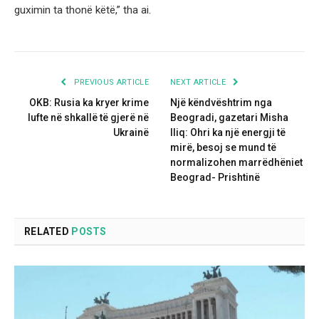
guximin ta thonë këtë,” tha ai.
PREVIOUS ARTICLE
NEXT ARTICLE
OKB: Rusia ka kryer krime
Një këndvështrim nga
lufte në shkallë të gjerë në
Beogradi, gazetari Misha
Ukrainë
Iliq: Ohri ka një energji të
mirë, besoj se mund të
normalizohen marrëdhëniet
Beograd- Prishtinë
RELATED
POSTS