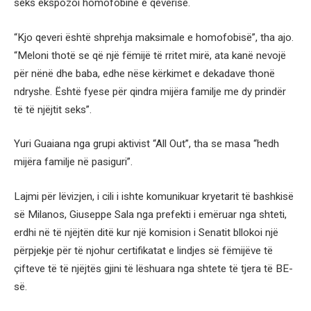
seks ekspozoi homofobinë e qeverisë.
“Kjo qeveri është shprehja maksimale e homofobisë”, tha ajo.
“Meloni thotë se që një fëmijë të rritet mirë, ata kanë nevojë
për nënë dhe baba, edhe nëse kërkimet e dekadave thonë
ndryshe. Është fyese për qindra mijëra familje me dy prindër
të të njëjtit seks”.
Yuri Guaiana nga grupi aktivist “All Out”, tha se masa “hedh
mijëra familje në pasiguri”.
Lajmi për lëvizjen, i cili i ishte komunikuar kryetarit të bashkisë
së Milanos, Giuseppe Sala nga prefekti i emëruar nga shteti,
erdhi në të njëjtën ditë kur një komision i Senatit bllokoi një
përpjekje për të njohur certifikatat e lindjes së fëmijëve të
çifteve të të njëjtës gjini të lëshuara nga shtete të tjera të BE-
së.