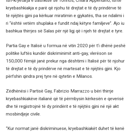
Ish-kryetarja e bashkisë së Torinos, Chiara Appendino, ishte
kryebashkiakja e parë që njohu të drejtat e të dy prindërve të
të njëjtës gjini pa kërkuar miratimin e gjykatës, tha se ndalimi i
ri “është vetëm shuplaka e fundit ndaj këtyre familjeve”. Ajo iu
bashkua thirrjes së Salas për një ligj që i njeh të drejtat e tyre.
Partia Gay e Italisë u formua në vitin 2020 për t’i dhënë peshë
politike luftës kundër diskriminimit anti-gay, vlerëson se
150,000 fëmijë janë prekur nga dështimi i Italisë për të njohur
të drejtat e të dy prindërve në martesat e të njëjtës gjini. Kjo
përfshin qindra prej tyre në qytetin e Milanos.
Zëdhënësi i Partisë Gay, Fabrizio Marrazzo u bëri thirrje
kryebashkiakëve italianë që të përmbysin kërkesën e qeverisë
dhe të regjistrojnë të dy prindërit e të njëjtës gjini në një akt
mosbindjeje civile.
“Kur normat janë diskriminuese, kryebashkiakët duhet të kenë