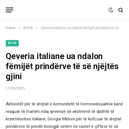
»
»
Home
BOTA
Qeveria italiane ua ndalon fëmijët prindërve të së njëjtës gjini
BOTA
Qeveria italiane ua ndalon
fëmijët prindërve të së njëjtës
gjini
17/03/2023
Aktivistët për të drejtat e komunitetit të homoseksualëve kanë
reaguar të martën ndaj qeverisë së ekstremit të djathtë të
kryeministres italiane, Giorgia Meloni për të kufizuar të drejtat
prindërore të prindit biologjik vetëm në rastet e çifteve të së