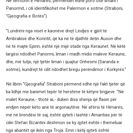
Në territorin e Himarës, përmendet edhe porti ose limani i
Panormit, i cili identifikohet me Palermon e sotme (Straboni,
“Gjeografia e Botës”).
“Lundrimi nga viset e kaonëve drejt Lindjes e gjirit të
Ambrakisë dhe Korintit, që ka në të djathtë detin Auson dhe
në të majtë Epirin, është një mijë stade nga Keraunet. Në këtë
largësi ndodhet Panormi, liman i madh midis maleve Keraune,
dhe, më tutje, një tjetër liman i quajtur Onhesmi (Saranda e
sotme), kundrejt të cilit ndodhet bregu perëndimor i Korkyrës.”
Në librin “Gjeografia” Straboni përmend edhe një fakt tjetër që
ka lidhje me banimet tepër të hershme të këtyre brigjeve. “Në
malet Keraune,- thotë ai,- duken disa shenja që flasin për
endjen nëpër këto anë të argonautëve. Në afërsi të Himarës,
më në brendësi të saj, është qyteti i lashtë i Amantias për të
cilin Stefan Bizantini dëshmon se ky qytet është i themeluar
nga abantët që ikën nga Troja. Emri i këtij qyteti është