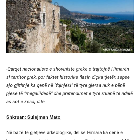
-Qarqet nacionaliste e shoviniste greke e trajtojnë Himarën
si territor grek, por faktet historike flasin diçka tjetër, sepse
ajo gjithnjë ka qenë në “fqinjësi” të tyre gjersa nuk e bënë
pjesë të “megaliidesë” dhe pretendimet e tyre s’kanë të ndalë
as sot e kësaj dite
Shkruan: Sulejman Mato
Në bazë të gjetjeve arkeologjike, del se Himara ka qenë e