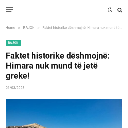
»
»
Home
RAJON
Faktet historike dëshmojnë: Himara nuk mund të jetë greke!
RAJON
Faktet historike dëshmojnë:
Himara nuk mund të jetë
greke!
01/03/2023