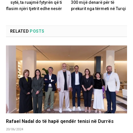
sytë, ta ruajmë fytyrën që ti
300 mijë denarë për të
flasim njëri tjetrit edhe nesër
prekurit nga tërmeti në Turqi
RELATED
POSTS
Rafael Nadal do të hapë qendër tenisi në Durrës
20/06/2024