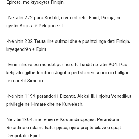
Epirote, me kryeqytet Finiqin.
-Në vitin 272 para Krishtit, u vra mbreti i Epirit, Pirroja, në
qyetin Argos të Peloponezit.
-Në vitin 232 Teuta ilire sulmoi dhe e pushtoi nga deti Finiqin,
kryeqendrën e Epirit.
-Emri i ilirëve përmendet për herë të fundit në vitin 904. Pas
këtij viti i gjithë territori i Jugut u përfshi nën sundimin bullgar
të mbretit Simeon.
-Në vitin 1199 perandori i Bizantit, Aleksi III, i njohu Venedikut
privilegje në Himarë dhe në Kurvelesh.
Në vitin1204, me rënien e Kostandinopojës, Perandoria
Bizantine u nda në katër pjesë, njëra prej të cilave u quajt
Despotati i Epirit.