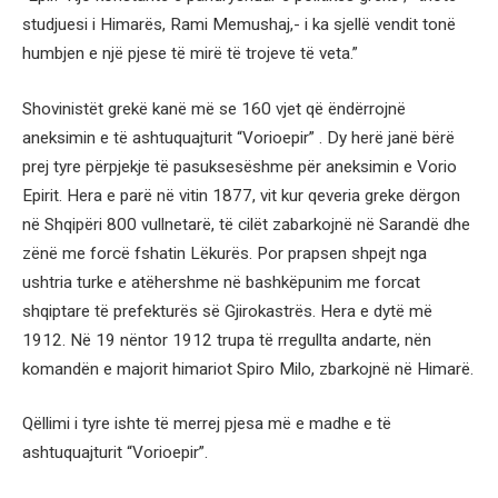
studjuesi i Himarës, Rami Memushaj,- i ka sjellë vendit tonë
humbjen e një pjese të mirë të trojeve të veta.”
Shovinistët grekë kanë më se 160 vjet që ëndërrojnë
aneksimin e të ashtuquajturit “Vorioepir” . Dy herë janë bërë
prej tyre përpjekje të pasuksesëshme për aneksimin e Vorio
Epirit. Hera e parë në vitin 1877, vit kur qeveria greke dërgon
në Shqipëri 800 vullnetarë, të cilët zabarkojnë në Sarandë dhe
zënë me forcë fshatin Lëkurës. Por prapsen shpejt nga
ushtria turke e atëhershme në bashkëpunim me forcat
shqiptare të prefekturës së Gjirokastrës. Hera e dytë më
1912. Në 19 nëntor 1912 trupa të rregullta andarte, nën
komandën e majorit himariot Spiro Milo, zbarkojnë në Himarë.
Qëllimi i tyre ishte të merrej pjesa më e madhe e të
ashtuquajturit “Vorioepir”.