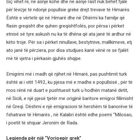
Siç vihet re, në asnjë kohë dhe në asnjë rast nuk bëhet fjalë
për lëvizje të ndonjë popullsie greke drejt trevave të Himarës.
Është e vërtetë që në Himarë dhe në Dhërmi ka familje që
flasin greqisht dhe quhen greqishtfolës, por përsa i përket
etnisë së tyre askush nu ka të dhëna që ata janë të ardhur në
këto troje. Për sa i përket ninullave, bestytnive, mallkimeve, etj.
ato janë të përziera, por disa studjues kanë vënë re se fjalët
më të vjetra i përkasin gjuhës shqipe.
Emigrimi më i madh që njihet në Himarë, pas pushtimit turk
është ai i vitit 1492, ku pjesa më e madhe e popullsisë , për të
mos rënë në duart e pushtuesit turk u hodhën matanë detit,
në Sicili, e një pjesë tjetër me origjinë baritore emigroi fillimisht
në Greqi. Dëshmi e një emigracioni të hershëm të banorëve të
fshatrave të Himarës , në Kalabri është edhe poemi “Milosao,
i poetit të shquar Jeronim de Rada.
Legjenda për një “Vorioepir grek”