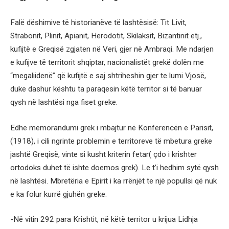
Falë dëshimive të historianëve të lashtësisë: Tit Livit,
Strabonit, Plinit, Apianit, Herodotit, Skilaksit, Bizantinit etj.,
kufijtë e Greqisë zgjaten në Veri, gjer në Ambraqi. Me ndarjen
e kufijve të territorit shqiptar, nacionalistët grekë dolën me
“megaliidenë” që kufijtë e saj shtriheshin gjer te lumi Vjosë,
duke dashur kështu ta paraqesin këtë territor si të banuar
qysh në lashtësi nga fiset greke.
Edhe memorandumi grek i mbajtur në Konferencën e Parisit,
(1918), i cili ngrinte problemin e territoreve të mbetura greke
jashtë Greqisë, vinte si kusht kriterin fetar( çdo i krishter
ortodoks duhet të ishte doemos grek). Le t’i hedhim sytë qysh
në lashtësi. Mbretëria e Epirit i ka rrënjët te një popullsi që nuk
e ka folur kurrë gjuhën greke.
-Në vitin 292 para Krishtit, në këtë territor u krijua Lidhja