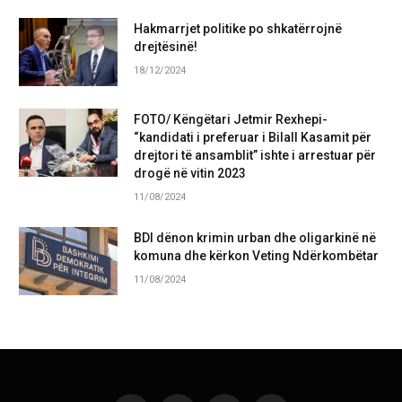
Hakmarrjet politike po shkatërrojnë
drejtësinë!
18/12/2024
FOTO/ Këngëtari Jetmir Rexhepi-
“kandidati i preferuar i Bilall Kasamit për
drejtori të ansamblit” ishte i arrestuar për
drogë në vitin 2023
11/08/2024
BDI dënon krimin urban dhe oligarkinë në
komuna dhe kërkon Veting Ndërkombëtar
11/08/2024