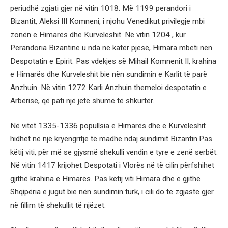
periudhë zgjati gjer në vitin 1018. Më 1199 perandori i
Bizantit, Aleksi III Komneni, i njohu Venedikut privilegje mbi
zonën e Himarës dhe Kurveleshit. Në vitin 1204 , kur
Perandoria Bizantine u nda në katër pjesë, Himara mbeti nën
Despotatin e Epirit. Pas vdekjes së Mihail Komnenit II, krahina
e Himarës dhe Kurveleshit bie nën sundimin e Karlit të parë
Anzhuin. Në vitin 1272 Karli Anzhuin themeloi despotatin e
Arbërisë, që pati një jetë shumë të shkurtër.
Në vitet 1335-1336 popullsia e Himarës dhe e Kurveleshit
hidhet në një kryengritje të madhe ndaj sundimit Bizantin.Pas
këtij viti, për më se gjysmë shekulli vendin e tyre e zenë serbët.
Në vitin 1417 krijohet Despotati i Vlorës në të cilin përfshihet
gjithë krahina e Himarës. Pas këtij viti Himara dhe e gjithë
Shqipëria e jugut bie nën sundimin turk, i cili do të zgjaste gjer
në fillim të shekullit të njëzet.