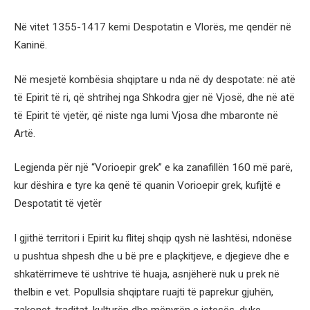
Në vitet 1355-1417 kemi Despotatin e Vlorës, me qendër në
Kaninë.
Në mesjetë kombësia shqiptare u nda në dy despotate: në atë
të Epirit të ri, që shtrihej nga Shkodra gjer në Vjosë, dhe në atë
të Epirit të vjetër, që niste nga lumi Vjosa dhe mbaronte në
Artë.
Legjenda për një “Vorioepir grek” e ka zanafillën 160 më parë,
kur dëshira e tyre ka qenë të quanin Vorioepir grek, kufijtë e
Despotatit të vjetër
I gjithë territori i Epirit ku flitej shqip qysh në lashtësi, ndonëse
u pushtua shpesh dhe u bë pre e plaçkitjeve, e djegieve dhe e
shkatërrimeve të ushtrive të huaja, asnjëherë nuk u prek në
thelbin e vet. Popullsia shqiptare ruajti të paprekur gjuhën,