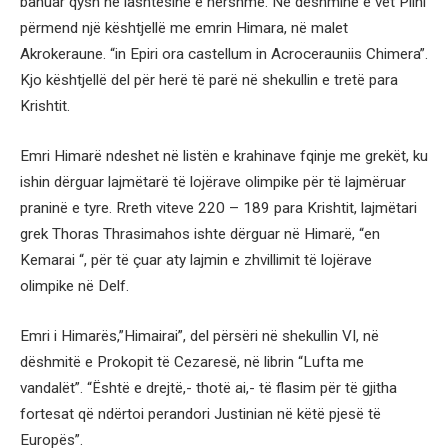
banuar qysh në lashtësinë e hershme. Në dëshminë e vet Plini
përmend një kështjellë me emrin Himara, në malet
Akrokeraune. “in Epiri ora castellum in Acrocerauniis Chimera”.
Kjo kështjellë del për herë të parë në shekullin e tretë para
Krishtit.
Emri Himarë ndeshet në listën e krahinave fqinje me grekët, ku
ishin dërguar lajmëtarë të lojërave olimpike për të lajmëruar
praninë e tyre. Rreth viteve 220 – 189 para Krishtit, lajmëtari
grek Thoras Thrasimahos ishte dërguar në Himarë, “en
Kemarai “, për të çuar aty lajmin e zhvillimit të lojërave
olimpike në Delf.
Emri i Himarës,”Himairai”, del përsëri në shekullin VI, në
dëshmitë e Prokopit të Cezaresë, në librin “Lufta me
vandalët”. “Është e drejtë,- thotë ai,- të flasim për të gjitha
fortesat që ndërtoi perandori Justinian në këtë pjesë të
Europës”.