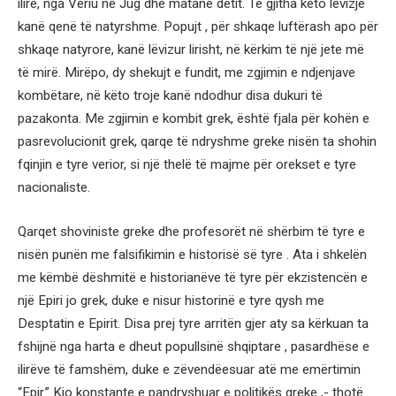
ilire, nga Veriu në Jug dhe matanë detit. Të gjitha këto lëvizje
kanë qenë të natyrshme. Popujt , për shkaqe luftërash apo për
shkaqe natyrore, kanë lëvizur lirisht, në kërkim të një jete më
të mirë. Mirëpo, dy shekujt e fundit, me zgjimin e ndjenjave
kombëtare, në këto troje kanë ndodhur disa dukuri të
pazakonta. Me zgjimin e kombit grek, është fjala për kohën e
pasrevolucionit grek, qarqe të ndryshme greke nisën ta shohin
fqinjin e tyre verior, si një thelë të majme për orekset e tyre
nacionaliste.
Qarqet shoviniste greke dhe profesorët në shërbim të tyre e
nisën punën me falsifikimin e historisë së tyre . Ata i shkelën
me këmbë dëshmitë e historianëve të tyre për ekzistencën e
një Epiri jo grek, duke e nisur historinë e tyre qysh me
Desptatin e Epirit. Disa prej tyre arritën gjer aty sa kërkuan ta
fshijnë nga harta e dheut popullsinë shqiptare , pasardhëse e
ilirëve të famshëm, duke e zëvendëesuar atë me emërtimin
“Epir.” Kjo konstante e pandryshuar e politikës greke ,- thotë