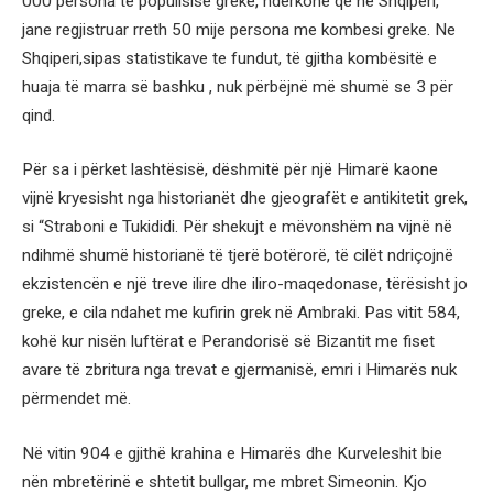
000 persona të popullsisë greke, ndërkohë që në Shqipëri,
jane regjistruar rreth 50 mije persona me kombesi greke. Ne
Shqiperi,sipas statistikave te fundut, të gjitha kombësitë e
huaja të marra së bashku , nuk përbëjnë më shumë se 3 për
qind.
Për sa i përket lashtësisë, dëshmitë për një Himarë kaone
vijnë kryesisht nga historianët dhe gjeografët e antikitetit grek,
si “Straboni e Tukididi. Për shekujt e mëvonshëm na vijnë në
ndihmë shumë historianë të tjerë botërorë, të cilët ndriçojnë
ekzistencën e një treve ilire dhe iliro-maqedonase, tërësisht jo
greke, e cila ndahet me kufirin grek në Ambraki. Pas vitit 584,
kohë kur nisën luftërat e Perandorisë së Bizantit me fiset
avare të zbritura nga trevat e gjermanisë, emri i Himarës nuk
përmendet më.
Në vitin 904 e gjithë krahina e Himarës dhe Kurveleshit bie
nën mbretërinë e shtetit bullgar, me mbret Simeonin. Kjo