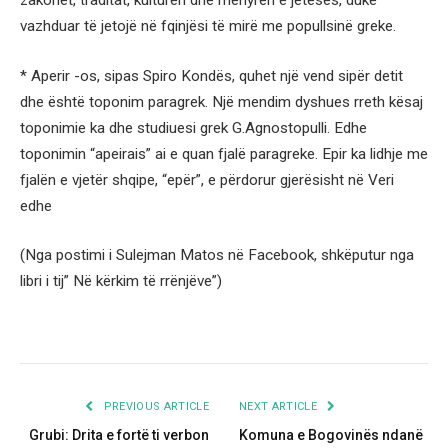
zakonet, traditat, kulturën dhe mënyrën e jetesës, duke
vazhduar të jetojë në fqinjësi të mirë me popullsinë greke.
* Aperir -os, sipas Spiro Kondës, quhet një vend sipër detit
dhe është toponim paragrek. Një mendim dyshues rreth kësaj
toponimie ka dhe studiuesi grek G.Agnostopulli. Edhe
toponimin “apeirais” ai e quan fjalë paragreke. Epir ka lidhje me
fjalën e vjetër shqipe, “epër”, e përdorur gjerësisht në Veri
edhe
(Nga postimi i Sulejman Matos në Facebook, shkëputur nga
libri i tij” Në kërkim të rrënjëve”)
PREVIOUS ARTICLE
NEXT ARTICLE
Grubi: Drita e fortë ti verbon
Komuna e Bogovinës ndanë