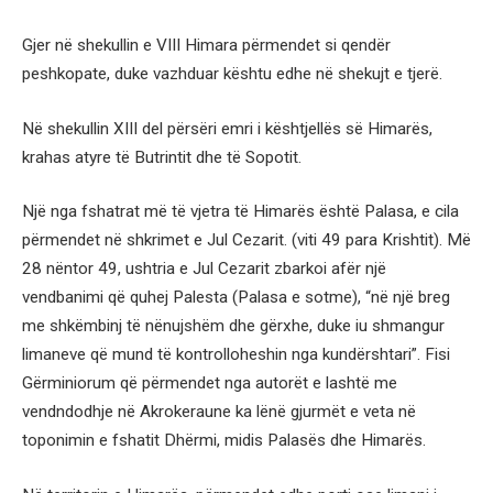
Gjer në shekullin e VIII Himara përmendet si qendër
peshkopate, duke vazhduar kështu edhe në shekujt e tjerë.
Në shekullin XIII del përsëri emri i kështjellës së Himarës,
krahas atyre të Butrintit dhe të Sopotit.
Një nga fshatrat më të vjetra të Himarës është Palasa, e cila
përmendet në shkrimet e Jul Cezarit. (viti 49 para Krishtit). Më
28 nëntor 49, ushtria e Jul Cezarit zbarkoi afër një
vendbanimi që quhej Palesta (Palasa e sotme), “në një breg
me shkëmbinj të nënujshëm dhe gërxhe, duke iu shmangur
limaneve që mund të kontrolloheshin nga kundërshtari”. Fisi
Gërminiorum që përmendet nga autorët e lashtë me
vendndodhje në Akrokeraune ka lënë gjurmët e veta në
toponimin e fshatit Dhërmi, midis Palasës dhe Himarës.