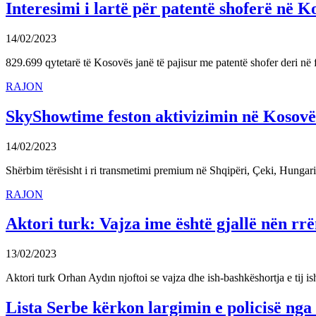
Interesimi i lartë për patentë shoferë në K
14/02/2023
829.699 qytetarë të Kosovës janë të pajisur me patentë shofer deri në 
RAJON
SkyShowtime feston aktivizimin në Kosov
14/02/2023
Shërbim tërësisht i ri transmetimi premium në Shqipëri, Çeki, Hunga
RAJON
Aktori turk: Vajza ime është gjallë nën rrë
13/02/2023
Aktori turk Orhan Aydın njoftoi se vajza dhe ish-bashkëshortja e tij i
Lista Serbe kërkon largimin e policisë nga