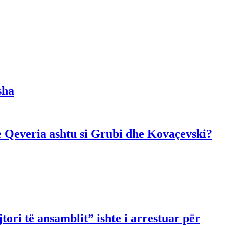
sha
dhe Qeveria ashtu si Grubi dhe Kovaçevski?
ori të ansamblit” ishte i arrestuar për