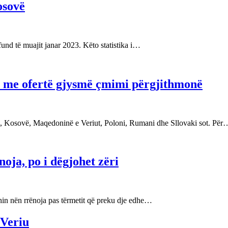
osovë
fund të muajit janar 2023. Këto statistika i…
ë me ofertë gjysmë çmimi përgjithmonë
ri, Kosovë, Maqedoninë e Veriut, Poloni, Rumani dhe Sllovaki sot. Për
noja, po i dëgjohet zëri
shin nën rrënoja pas tërmetit që preku dje edhe…
 Veriu