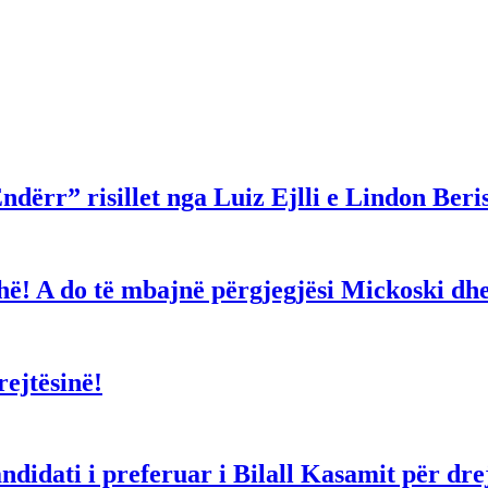
ndërr” risillet nga Luiz Ejlli e Lindon Beri
gjithë! A do të mbajnë përgjegjësi Mickoski 
ejtësinë!
dati i preferuar i Bilall Kasamit për drejt