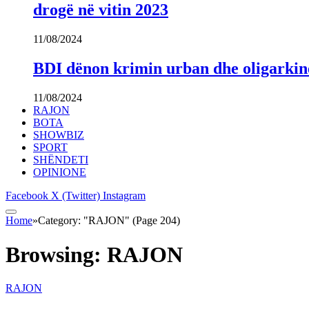
drogë në vitin 2023
11/08/2024
BDI dënon krimin urban dhe oligarki
11/08/2024
RAJON
BOTA
SHOWBIZ
SPORT
SHËNDETI
OPINIONE
Facebook
X (Twitter)
Instagram
Home
»
Category: "RAJON" (Page 204)
Browsing:
RAJON
RAJON