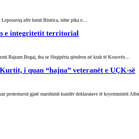
ë Leposaviq afër lumit Bistrica, ishte pika e…
e integritetit territorial
identi Bajram Begaj, tha se Shqipëria qëndron në krah të Kosovës…
Kurtit, i quan “hajna” veteranët e UÇK-së
uar protestuesit gjatë marshimit kundër deklaratave të kryeministrit Al