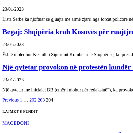
23/01/2023
Lista Serbe ka njoftuar se gjuajta me armë zjarri nga forcat policore n
Begaj: Shqipëria krah Kosovës për ruajtjen 
23/01/2023
Është mbledhur Këshilli i Sigurimit Kombëtar të Shqipërisë, ku pres
Një qytetar provokon në protestën kundër 
23/01/2023
Një qytetar me inicialet BB (emër i njohur për redaksinë”), ka provok
Previous
1
…
202
203
204
LAJMET E FUNDIT
MAQEDONI