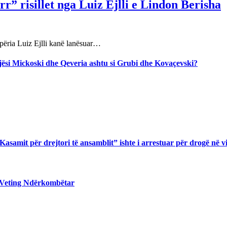
r” risillet nga Luiz Ejlli e Lindon Berisha
përia Luiz Ejlli kanë lanësuar…
jegjësi Mickoski dhe Qeveria ashtu si Grubi dhe Kovaçevski?
asamit për drejtori të ansamblit” ishte i arrestuar për drogë në v
 Veting Ndërkombëtar