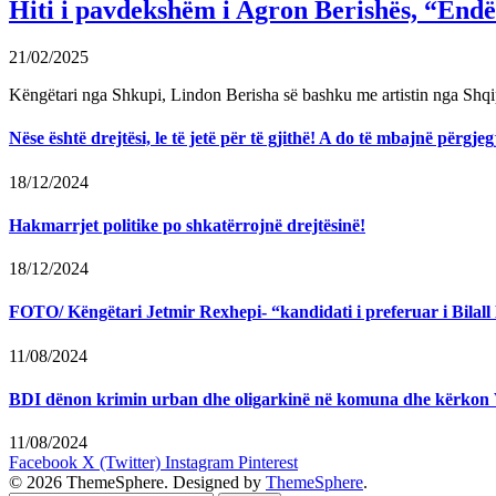
Hiti i pavdekshëm i Agron Berishës, “Ëndër
21/02/2025
Këngëtari nga Shkupi, Lindon Berisha së bashku me artistin nga Shqi
Nëse është drejtësi, le të jetë për të gjithë! A do të mbajnë përg
18/12/2024
Hakmarrjet politike po shkatërrojnë drejtësinë!
18/12/2024
FOTO/ Këngëtari Jetmir Rexhepi- “kandidati i preferuar i Bilall K
11/08/2024
BDI dënon krimin urban dhe oligarkinë në komuna dhe kërkon
11/08/2024
Facebook
X (Twitter)
Instagram
Pinterest
© 2026 ThemeSphere. Designed by
ThemeSphere
.