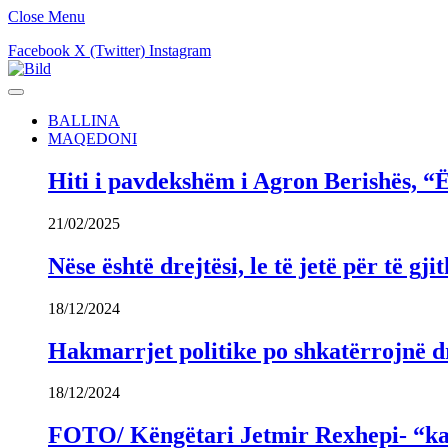
Close Menu
Facebook
X (Twitter)
Instagram
BALLINA
MAQEDONI
Hiti i pavdekshëm i Agron Berishës, “Ë
21/02/2025
Nëse është drejtësi, le të jetë për të 
18/12/2024
Hakmarrjet politike po shkatërrojnë dr
18/12/2024
FOTO/ Këngëtari Jetmir Rexhepi- “kandi