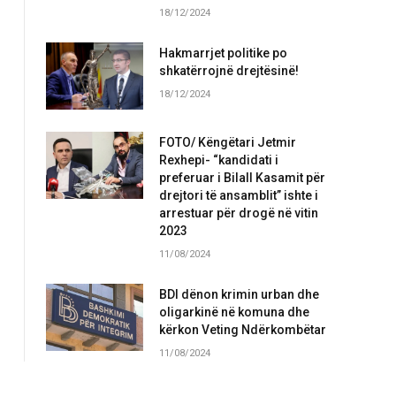
18/12/2024
Hakmarrjet politike po
shkatërrojnë drejtësinë!
18/12/2024
FOTO/ Këngëtari Jetmir
Rexhepi- “kandidati i
preferuar i Bilall Kasamit për
drejtori të ansamblit” ishte i
arrestuar për drogë në vitin
2023
11/08/2024
BDI dënon krimin urban dhe
oligarkinë në komuna dhe
kërkon Veting Ndërkombëtar
11/08/2024