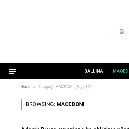
BALLINA
MAQED
»
Home
Category: "MAQEDONI" (Page 390)
BROWSING:
MAQEDONI