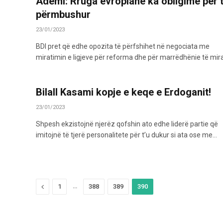
Ademi: Rruga evropiane ka obligime për 
përmbushur
23/01/2023
BDI pret që edhe opozita të përfshihet në negociata me
miratimin e ligjeve për reforma dhe për marrëdhënie të mir
Bilall Kasami kopje e keqe e Erdoganit!
23/01/2023
Shpesh ekzistojnë njerëz qofshin ato edhe liderë partie që
imitojnë të tjerë personalitete për t’u dukur si ata ose me…
Previous
…
1
388
389
390