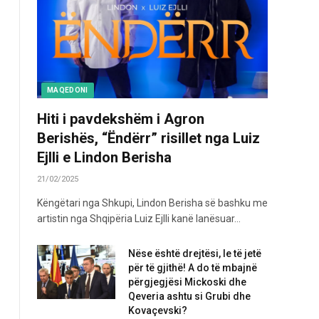
MAQEDONI
Hiti i pavdekshëm i Agron
Berishës, “Ëndërr” risillet nga Luiz
Ejlli e Lindon Berisha
21/02/2025
Këngëtari nga Shkupi, Lindon Berisha së bashku me
artistin nga Shqipëria Luiz Ejlli kanë lanësuar…
Nëse është drejtësi, le të jetë
për të gjithë! A do të mbajnë
përgjegjësi Mickoski dhe
Qeveria ashtu si Grubi dhe
Kovaçevski?