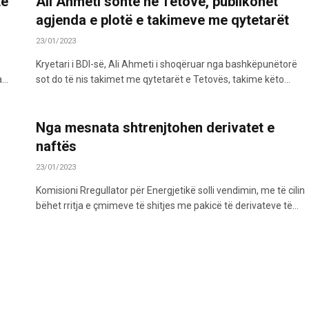
të
Ali Ahmeti sonte në Tetovë, publikohet
agjenda e plotë e takimeve me qytetarët
23/01/2023
Kryetari i BDI-së, Ali Ahmeti i shoqëruar nga bashkëpunëtorë
a…
sot do të nis takimet me qytetarët e Tetovës, takime këto…
Nga mesnata shtrenjtohen derivatet e
naftës
23/01/2023
Komisioni Rregullator për Energjetikë solli vendimin, me të cilin
bëhet rritja e çmimeve të shitjes me pakicë të derivateve të…