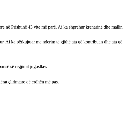
ore në Prishtinë 43 vite më parë. Ai ka shprehur krenarinë dhe mallin
ur. Ai ka përkujtuar me nderim të gjithë ata që kontribuan dhe ata që
risë së regjimit jugosllav.
hërat çlirimtare që erdhën më pas.