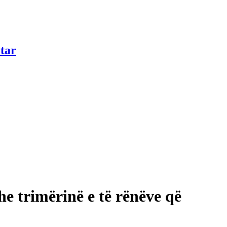
tar
e trimërinë e të rënëve që