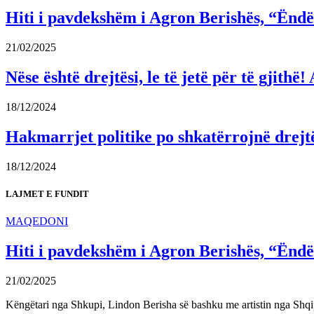
Hiti i pavdekshëm i Agron Berishës, “Ëndër
21/02/2025
Nëse është drejtësi, le të jetë për të gjit
18/12/2024
Hakmarrjet politike po shkatërrojnë drejt
18/12/2024
LAJMET E FUNDIT
MAQEDONI
Hiti i pavdekshëm i Agron Berishës, “Ëndër
21/02/2025
Këngëtari nga Shkupi, Lindon Berisha së bashku me artistin nga Shqi