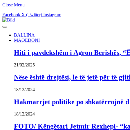
Close Menu
Facebook
X (Twitter)
Instagram
BALLINA
MAQEDONI
Hiti i pavdekshëm i Agron Berishës, “Ë
21/02/2025
Nëse është drejtësi, le të jetë për të 
18/12/2024
Hakmarrjet politike po shkatërrojnë dr
18/12/2024
FOTO/ Këngëtari Jetmir Rexhepi- “kandi