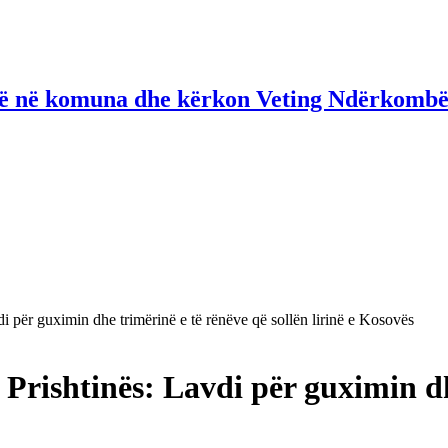
në në komuna dhe kërkon Veting Ndërkombë
i për guximin dhe trimërinë e të rënëve që sollën lirinë e Kosovës
Prishtinës: Lavdi për guximin dh