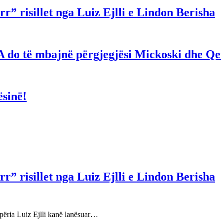
r” risillet nga Luiz Ejlli e Lindon Berisha
hë! A do të mbajnë përgjegjësi Mickoski dhe 
ësinë!
r” risillet nga Luiz Ejlli e Lindon Berisha
përia Luiz Ejlli kanë lanësuar…