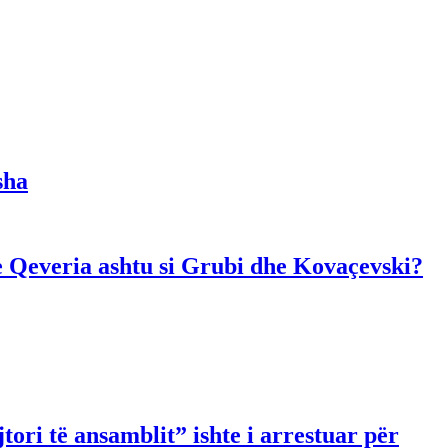
sha
dhe Qeveria ashtu si Grubi dhe Kovaçevski?
ori të ansamblit” ishte i arrestuar për