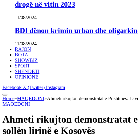
drogë në vitin 2023
11/08/2024
BDI dënon krimin urban dhe oligarki
11/08/2024
RAJON
BOTA
SHOWBIZ
SPORT
SHËNDETI
OPINIONE
Facebook
X (Twitter)
Instagram
Home
»
MAQEDONI
»
Ahmeti rikujton demonstratat e Prishtinës: Lavd
MAQEDONI
Ahmeti rikujton demonstratat e 
sollën lirinë e Kosovës