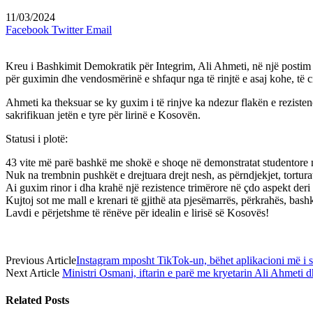
11/03/2024
Facebook
Twitter
Email
Kreu i Bashkimit Demokratik për Integrim, Ali Ahmeti, në një postim në
për guximin dhe vendosmërinë e shfaqur nga të rinjtë e asaj kohe, të ci
Ahmeti ka theksuar se ky guxim i të rinjve ka ndezur flakën e rezisten
sakrifikuan jetën e tyre për lirinë e Kosovën.
Statusi i plotë:
43 vite më parë bashkë me shokë e shoqe në demonstratat studentore në 
Nuk na trembnin pushkët e drejtuara drejt nesh, as përndjekjet, torturat
Ai guxim rinor i dha krahë një rezistence trimërore në çdo aspekt deri 
Kujtoj sot me mall e krenari të gjithë ata pjesëmarrës, përkrahës, bash
Lavdi e përjetshme të rënëve për idealin e lirisë së Kosovës!
Previous Article
Instagram mposht TikTok-un, bëhet aplikacioni më i 
Next Article
Ministri Osmani, iftarin e parë me kryetarin Ali Ahmeti 
Related
Posts