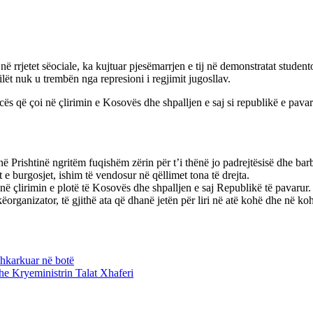
 rrjetet sëociale, ka kujtuar pjesëmarrjen e tij në demonstratat student
lët nuk u trembën nga represioni i regjimit jugosllav.
cës që çoi në çlirimin e Kosovës dhe shpalljen e saj si republikë e pavar
Prishtinë ngritëm fuqishëm zërin për t’i thënë jo padrejtësisë dhe barba
 e burgosjet, ishim të vendosur në qëllimet tona të drejta.
në çlirimin e plotë të Kosovës dhe shpalljen e saj Republikë të pavarur.
këorganizator, të gjithë ata që dhanë jetën për liri në atë kohë dhe në ko
shkarkuar në botë
dhe Kryeministrin Talat Xhaferi