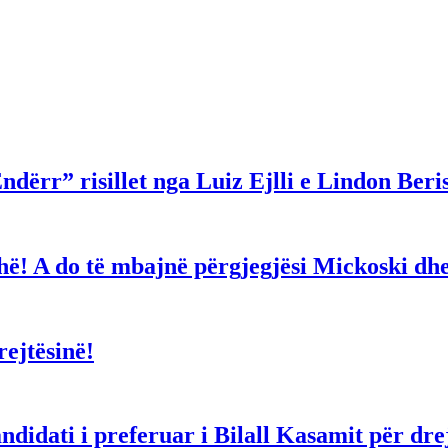
ndërr” risillet nga Luiz Ejlli e Lindon Beri
gjithë! A do të mbajnë përgjegjësi Mickoski 
ejtësinë!
dati i preferuar i Bilall Kasamit për drejt