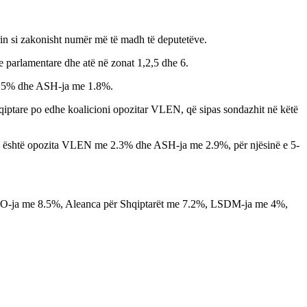
rrin si zakonisht numër më të madh të deputetëve.
e parlamentare dhe atë në zonat 1,2,5 dhe 6.
e 4.5% dhe ASH-ja me 1.8%.
shqiptare po edhe koalicioni opozitar VLEN, që sipas sondazhit në këtë
I-së është opozita VLEN me 2.3% dhe ASH-ja me 2.9%, për njësinë e 5-
MRO-ja me 8.5%, Aleanca për Shqiptarët me 7.2%, LSDM-ja me 4%,