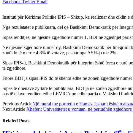
Facebook
Twitter
Email
Instituti për Kërkime Politike IPIS – Shkup, ka realizuar dhe ciklin e 
Nga rezulatatet e publikuara, del që Bashkimi Demokratik për Integrim
Sipas rënditjes, në njësinë zgjedhore numër 1, BDI në zgjedhjet pa
Në njësinë zgjedhore numër dy, Bashkimi Demokratik për Integrim do të
zonë do të merrte 4,8% të votave, pasuar nga ASH-ja me 2%.
Sipas IPIS-it, Bashkimi Demokratik për Integrim është forca e parë p
të zgjedhore.
Fitore BDI-ja sipas IPIS do të shënoi edhe në zonën zgjedhore numër 
Sipas të dhënave zyrtare të publikuara, BDI-ja në zonën zgjedhor
pas të cilave renditen edhe LEVICA po edhe partia e Maksim Dimitrie
Previous Article
Një mural me portretin e Hamëz Jasharit është realizua
Next Article
Xhaferi: Universitetet u vonuan, në periudhën zgjedhore 
Related
Posts