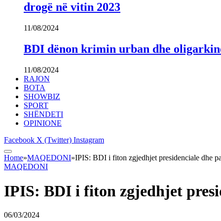
drogë në vitin 2023
11/08/2024
BDI dënon krimin urban dhe oligarki
11/08/2024
RAJON
BOTA
SHOWBIZ
SPORT
SHËNDETI
OPINIONE
Facebook
X (Twitter)
Instagram
Home
»
MAQEDONI
»
IPIS: BDI i fiton zgjedhjet presidenciale dhe p
MAQEDONI
IPIS: BDI i fiton zgjedhjet pre
06/03/2024