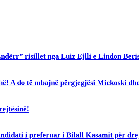
ndërr” risillet nga Luiz Ejlli e Lindon Beri
gjithë! A do të mbajnë përgjegjësi Mickoski 
ejtësinë!
dati i preferuar i Bilall Kasamit për drejt