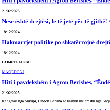
Hiti i pavdekshëm i Agron Berishës, “Ëndër
21/02/2025
Nëse është drejtësi, le të jetë për të gjit
18/12/2024
Hakmarrjet politike po shkatërrojnë drejt
18/12/2024
LAJMET E FUNDIT
MAQEDONI
Hiti i pavdekshëm i Agron Berishës, “Ëndër
21/02/2025
Këngëtari nga Shkupi, Lindon Berisha së bashku me artistin nga Shqi