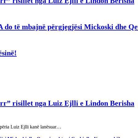
r” risillet nga Luiz Ejlli e Lindon Berisha
hë! A do të mbajnë përgjegjësi Mickoski dhe 
ësinë!
r” risillet nga Luiz Ejlli e Lindon Berisha
përia Luiz Ejlli kanë lanësuar…