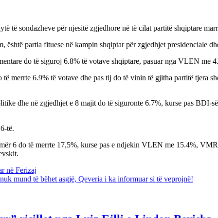
dytë të sondazheve për njesitë zgjedhore në të cilat partitë shqiptare ma
, është partia fituese në kampin shqiptar për zgjedhjet presidenciale dh
rlamentare do të siguroj 6.8% të votave shqiptare, pasuar nga VLEN m
 merrte 6.9% të votave dhe pas tij do të vinin të gjitha partitë tjera 
olitike dhe në zgjedhjet e 8 majit do të siguronte 6.7%, kurse pas BD
6-të.
e numër 6 do të merrte 17,5%, kurse pas e ndjekin VLEN me 15.4%, V
vskit.
r në Ferizaj
nuk mund të bëhet asgjë, Qeveria i ka informuar si të veprojnë!