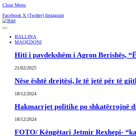
Close Menu
Facebook
X (Twitter)
Instagram
BALLINA
MAQEDONI
Hiti i pavdekshëm i Agron Berishës, “Ë
21/02/2025
Nëse është drejtësi, le të jetë për të 
18/12/2024
Hakmarrjet politike po shkatërrojnë dr
18/12/2024
FOTO/ Këngëtari Jetmir Rexhepi- “kandi