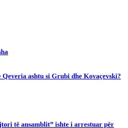
sha
dhe Qeveria ashtu si Grubi dhe Kovaçevski?
ori të ansamblit” ishte i arrestuar për