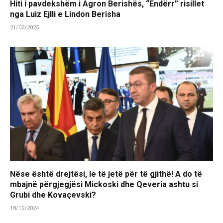
Hiti i pavdekshëm i Agron Berishës, “Ëndërr” risillet
nga Luiz Ejlli e Lindon Berisha
21/02/2025
Nëse është drejtësi, le të jetë për të gjithë! A do të
mbajnë përgjegjësi Mickoski dhe Qeveria ashtu si
Grubi dhe Kovaçevski?
18/12/2024