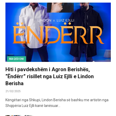
MAQEDONI
Hiti i pavdekshëm i Agron Berishës,
“Ëndërr” risillet nga Luiz Ejlli e Lindon
Berisha
21/02/2025
Këngëtari nga Shkupi, Lindon Berisha së bashku me artistin nga
Shqipëria Luiz Ejlli kanë lanësuar…