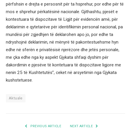
përfshsin e drejta e persosnit për ta hsprehur, por edhe për të
mos e shprehur përkatësinë nacionale. Gjithashtu, pjesët e
kontestuara të dispozitave të Ligjit për evidencën amë, për
deklarimin e qytetarëve për identifikimin personal nacional, pa
mundësi për zgjedhjen të deklarohen apo jo, por edhe ta
ndryshojnë deklarimin, në mënyrë të pakontestuehsme hyn
edhe në sferën e privatësisë njerëzore dhe jetës personale,
me çka edhe nga ky aspekt Gjykata shfaqi dyshim për
dakordimin e pjesëve të kontetuara të dispozitave ligjore me
nenin 25 të Kushtetutës”, ceket në arsyetimin nga Gjykata
kushstetuese.
Aktuale
PREVIOUS ARTICLE
NEXT ARTICLE