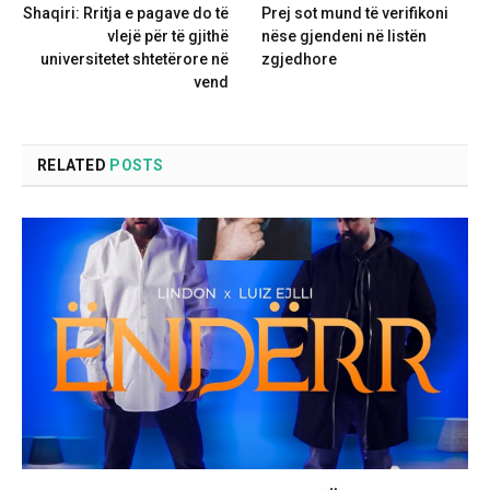
Shaqiri: Rritja e pagave do të
Prej sot mund të verifikoni
vlejë për të gjithë
nëse gjendeni në listën
universitetet shtetërore në
zgjedhore
vend
RELATED
POSTS