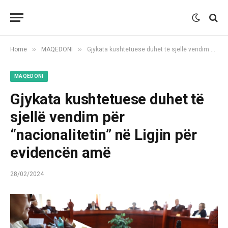
»
»
Home
MAQEDONI
Gjykata kushtetuese duhet të sjellë vendim për “nacionalitetin” në Ligjin për evidencën amë
MAQEDONI
Gjykata kushtetuese duhet të
sjellë vendim për
“nacionalitetin” në Ligjin për
evidencën amë
28/02/2024