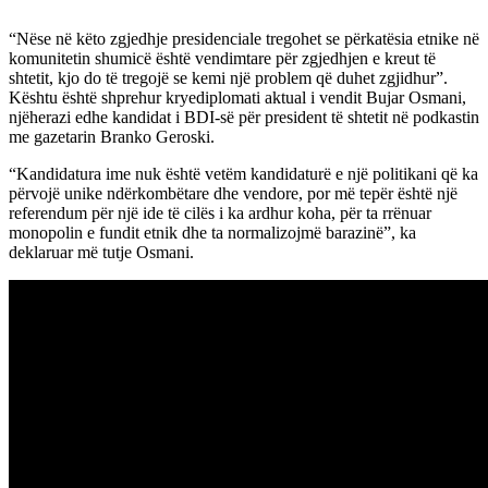
“Nëse në këto zgjedhje presidenciale tregohet se përkatësia etnike në
komunitetin shumicë është vendimtare për zgjedhjen e kreut të
shtetit, kjo do të tregojë se kemi një problem që duhet zgjidhur”.
Kështu është shprehur kryediplomati aktual i vendit Bujar Osmani,
njëherazi edhe kandidat i BDI-së për president të shtetit në podkastin
me gazetarin Branko Geroski.
“Kandidatura ime nuk është vetëm kandidaturë e një politikani që ka
përvojë unike ndërkombëtare dhe vendore, por më tepër është një
referendum për një ide të cilës i ka ardhur koha, për ta rrënuar
monopolin e fundit etnik dhe ta normalizojmë barazinë”, ka
deklaruar më tutje Osmani.