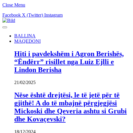
Close Menu
Facebook
X (Twitter)
Instagram
BALLINA
MAQEDONI
Hiti i pavdekshëm i Agron Berishës,
“Ëndërr” risillet nga Luiz Ejlli e
Lindon Berisha
21/02/2025
Nëse është drejtësi, le të jetë për të
gjithë! A do të mbajnë përgjegjësi
Mickoski dhe Qeveria ashtu si Grubi
dhe Kovaçevski?
18/12/2024