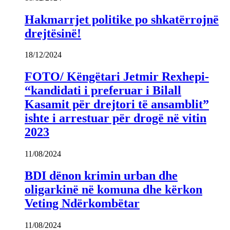
Hakmarrjet politike po shkatërrojnë
drejtësinë!
18/12/2024
FOTO/ Këngëtari Jetmir Rexhepi-
“kandidati i preferuar i Bilall
Kasamit për drejtori të ansamblit”
ishte i arrestuar për drogë në vitin
2023
11/08/2024
BDI dënon krimin urban dhe
oligarkinë në komuna dhe kërkon
Veting Ndërkombëtar
11/08/2024