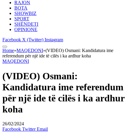
RAJON
BOTA
SHOWBIZ
SPORT
SHËNDETI
OPINIONE
Facebook
X (Twitter)
Instagram
Home
»
MAQEDONI
»
(VIDEO) Osmani: Kandidatura ime
referendum për një ide të cilës i ka ardhur koha
MAQEDONI
(VIDEO) Osmani:
Kandidatura ime referendum
për një ide të cilës i ka ardhur
koha
26/02/2024
Facebook
Twitter
Email