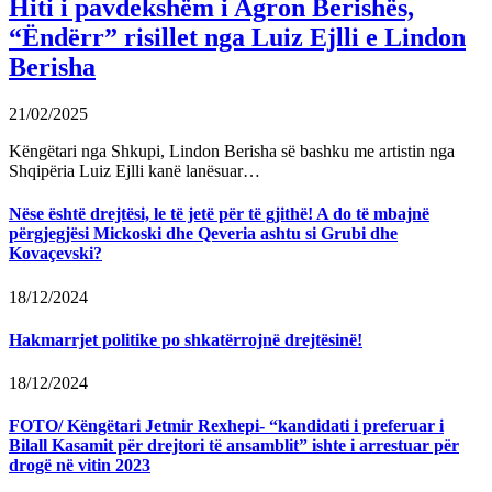
Hiti i pavdekshëm i Agron Berishës,
“Ëndërr” risillet nga Luiz Ejlli e Lindon
Berisha
21/02/2025
Këngëtari nga Shkupi, Lindon Berisha së bashku me artistin nga
Shqipëria Luiz Ejlli kanë lanësuar…
Nëse është drejtësi, le të jetë për të gjithë! A do të mbajnë
përgjegjësi Mickoski dhe Qeveria ashtu si Grubi dhe
Kovaçevski?
18/12/2024
Hakmarrjet politike po shkatërrojnë drejtësinë!
18/12/2024
FOTO/ Këngëtari Jetmir Rexhepi- “kandidati i preferuar i
Bilall Kasamit për drejtori të ansamblit” ishte i arrestuar për
drogë në vitin 2023