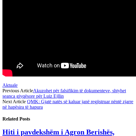
Aktuale
Previous Article
Akuzohet për falsifikim të dokumenteve, shtyhet
seanca gjyqësore për Luiz Ejllin
Next Article
QMK: Gjatë natës së kaluar janë regjistruar nëntë zjarre
në hapësira të hapura
Related
Posts
Hiti i pavdekshëm i Agron Berishës,