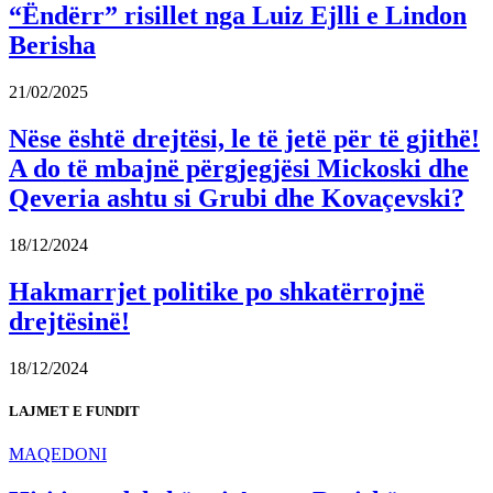
“Ëndërr” risillet nga Luiz Ejlli e Lindon
Berisha
21/02/2025
Nëse është drejtësi, le të jetë për të gjithë!
A do të mbajnë përgjegjësi Mickoski dhe
Qeveria ashtu si Grubi dhe Kovaçevski?
18/12/2024
Hakmarrjet politike po shkatërrojnë
drejtësinë!
18/12/2024
LAJMET E FUNDIT
MAQEDONI