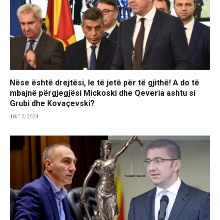
Nëse është drejtësi, le të jetë për të gjithë! A do të
mbajnë përgjegjësi Mickoski dhe Qeveria ashtu si
Grubi dhe Kovaçevski?
18/12/2024