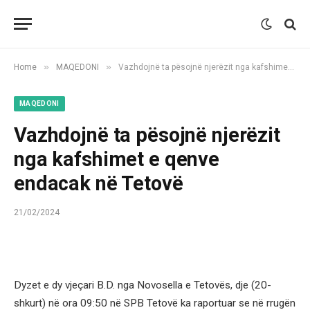
»
»
Home
MAQEDONI
Vazhdojnë ta pësojnë njerëzit nga kafshimet e qenve endacak në Tetovë
MAQEDONI
Vazhdojnë ta pësojnë njerëzit
nga kafshimet e qenve
endacak në Tetovë
21/02/2024
Dyzet e dy vjeçari B.D. nga Novosella e Tetovës, dje (20-
shkurt) në ora 09:50 në SPB Tetovë ka raportuar se në rrugën