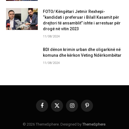
FOTO/ Këngëtari Jetmir Rexhepi-
“kandidati i preferuar i Bilall Kasamit për
drejtori të ansamblit” ishte i arrestuar për
drogë në vitin 2023
11/08/2024
BDI dënon krimin urban dhe oligarkinë në
komuna dhe kërkon Veting Ndërkombëtar
11/08/2024
Facebook
X
Instagram
Pinterest
(Twitter)
© 2026 ThemeSphere. Designed by
ThemeSphere
.