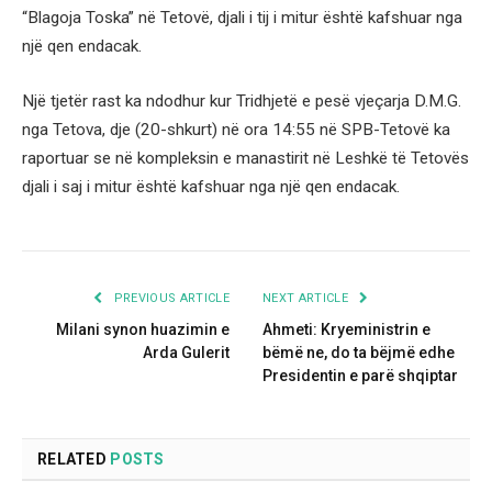
“Blagoja Toska” në Tetovë, djali i tij i mitur është kafshuar nga
një qen endacak.
Një tjetër rast ka ndodhur kur Tridhjetë e pesë vjeçarja D.M.G.
nga Tetova, dje (20-shkurt) në ora 14:55 në SPB-Tetovë ka
raportuar se në kompleksin e manastirit në Leshkë të Tetovës
djali i saj i mitur është kafshuar nga një qen endacak.
PREVIOUS ARTICLE
NEXT ARTICLE
Milani synon huazimin e
Ahmeti: Kryeministrin e
Arda Gulerit
bëmë ne, do ta bëjmë edhe
Presidentin e parë shqiptar
RELATED
POSTS