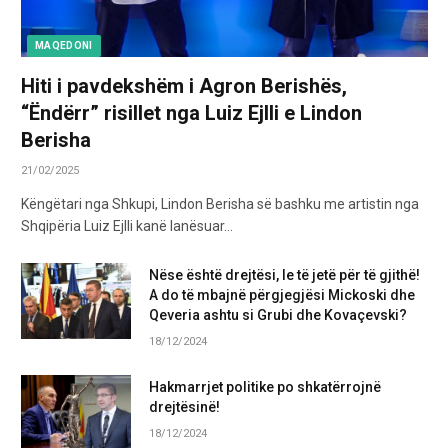
MAQEDONI
Hiti i pavdekshëm i Agron Berishës,
“Ëndërr” risillet nga Luiz Ejlli e Lindon
Berisha
21/02/2025
Këngëtari nga Shkupi, Lindon Berisha së bashku me artistin nga
Shqipëria Luiz Ejlli kanë lanësuar…
Nëse është drejtësi, le të jetë për të gjithë!
A do të mbajnë përgjegjësi Mickoski dhe
Qeveria ashtu si Grubi dhe Kovaçevski?
18/12/2024
Hakmarrjet politike po shkatërrojnë
drejtësinë!
18/12/2024