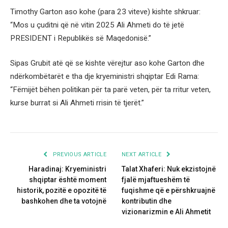
Timothy Garton aso kohe (para 23 viteve) kishte shkruar:
“Mos u çuditni që në vitin 2025 Ali Ahmeti do të jetë
PRESIDENT i Republikës së Maqedonisë.”
Sipas Grubit atë që se kishte vërejtur aso kohe Garton dhe
ndërkombëtarët e tha dje kryeministri shqiptar Edi Rama:
“Fëmijët bëhen politikan për ta parë veten, për ta rritur veten,
kurse burrat si Ali Ahmeti rrisin të tjerët.”
PREVIOUS ARTICLE
NEXT ARTICLE
Haradinaj: Kryeministri
Talat Xhaferi: Nuk ekzistojnë
shqiptar është moment
fjalë mjaftueshëm të
historik, pozitë e opozitë të
fuqishme që e përshkruajnë
bashkohen dhe ta votojnë
kontributin dhe
vizionarizmin e Ali Ahmetit