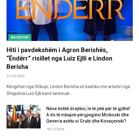
MAQEDONI
Hiti i pavdekshëm i Agron Berishës,
“Ëndërr” risillet nga Luiz Ejlli e Lindon
Berisha
21/02/2025
Këngëtari nga Shkupi, Lindon Berisha së bashku me artistin nga
Shqipëria Luiz Ejlli kanë lanësuar…
Nëse është drejtësi, le të jetë për të gjithë!
A do të mbajnë përgjegjësi Mickoski dhe
Qeveria ashtu si Grubi dhe Kovaçevski?
18/12/2024