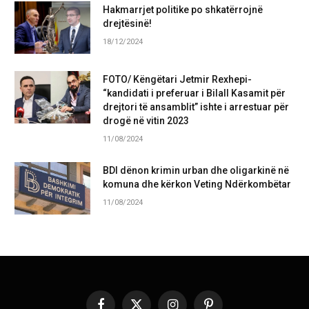
Hakmarrjet politike po shkatërrojnë
drejtësinë!
18/12/2024
FOTO/ Këngëtari Jetmir Rexhepi-
“kandidati i preferuar i Bilall Kasamit për
drejtori të ansamblit” ishte i arrestuar për
drogë në vitin 2023
11/08/2024
BDI dënon krimin urban dhe oligarkinë në
komuna dhe kërkon Veting Ndërkombëtar
11/08/2024