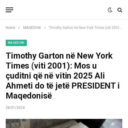
»
»
Home
MAQEDONI
Timothy Garton në New York Times (viti 2001): Mos u çuditni që në vitin 2025 Ali Ahmeti do të jetë PRESIDENT i Maqedonisë
MAQEDONI
Timothy Garton në New York
Times (viti 2001): Mos u
çuditni që në vitin 2025 Ali
Ahmeti do të jetë PRESIDENT i
Maqedonisë
28/01/2024